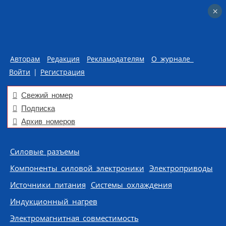
×
×
Авторам
Редакция
Рекламодателям
О журнале
Войти
|
Регистрация
Свежий номер
Подписка
Архив номеров
Skip to content
Силовые разъемы
Компоненты силовой электроники
Электроприводы
Источники питания
Системы охлаждения
Индукционный нагрев
Электромагнитная совместимость