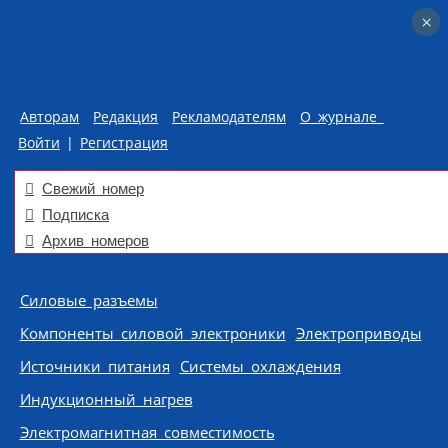
×
×
Авторам
Редакция
Рекламодателям
О журнале
Войти
|
Регистрация
Свежий номер
Подписка
Архив номеров
Skip to content
Силовые разъемы
Компоненты силовой электроники
Электроприводы
Источники питания
Системы охлаждения
Индукционный нагрев
Электромагнитная совместимость