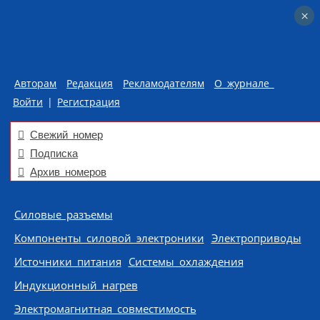
×
×
Авторам
Редакция
Рекламодателям
О журнале
Войти
|
Регистрация
Свежий номер
Подписка
Архив номеров
Skip to content
Силовые разъемы
Компоненты силовой электроники
Электроприводы
Источники питания
Системы охлаждения
Индукционный нагрев
Электромагнитная совместимость