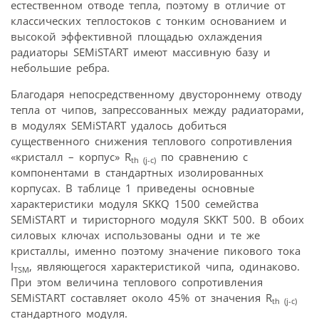
естественном отводе тепла, поэтому в отличие от
классических теплостоков с тонким основанием и
высокой эффективной площадью охлаждения
радиаторы SEMiSTART имеют массивную базу и
небольшие ребра.
Благодаря непосредственному двустороннему отводу
тепла от чипов, запрессованных между радиаторами,
в модулях SEMiSTART удалось добиться
существенного снижения теплового сопротивления
«кристалл – корпус» R
по сравнению с
th (j-c)
компонентами в стандартных изолированных
корпусах. В таблице 1 приведены основные
характеристики модуля SKKQ 1500 семейства
SEMiSTART и тиристорного модуля SKKT 500. В обоих
силовых ключах использованы одни и те же
кристаллы, именно поэтому значение пикового тока
I
, являющегося характеристикой чипа, одинаково.
TSM
При этом величина теплового сопротивления
SEMiSTART составляет около 45% от значения R
th (j-c)
стандартного модуля.