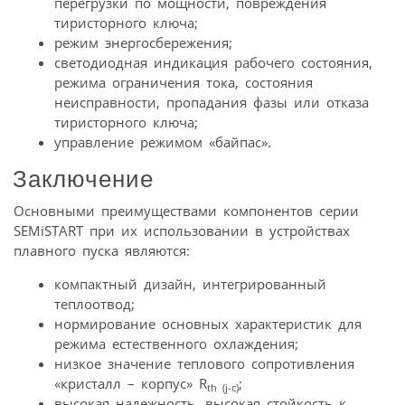
перегрузки по мощности, повреждения
тиристорного ключа;
режим энергосбережения;
светодиодная индикация рабочего состояния,
режима ограничения тока, состояния
неисправности, пропадания фазы или отказа
тиристорного ключа;
управление режимом «байпас».
Заключение
Основными преимуществами компонентов серии
SEMiSTART при их использовании в устройствах
плавного пуска являются:
компактный дизайн, интегрированный
теплоотвод;
нормирование основных характеристик для
режима естественного охлаждения;
низкое значение теплового сопротивления
«кристалл – корпус» R
;
th (j-c)
высокая надежность, высокая стойкость к