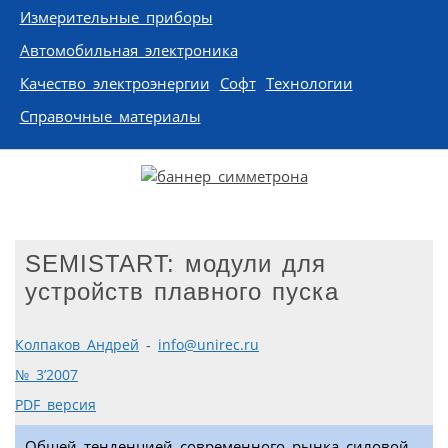
Измерительные приборы
Автомобильная электроника
Качество электроэнергии
Софт
Технологии
Справочные материалы
SEMISTART: модули для
устройств плавного пуска
Колпаков Андрей
-
info@unirec.ru
№ 3’2007
PDF версия
Общей тенденцией современного рынка силовой