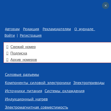
×
×
Авторам
Редакция
Рекламодателям
О журнале
Войти
|
Регистрация
Свежий номер
Подписка
Архив номеров
Skip to content
Силовые разъемы
Компоненты силовой электроники
Электроприводы
Источники питания
Системы охлаждения
Индукционный нагрев
Электромагнитная совместимость