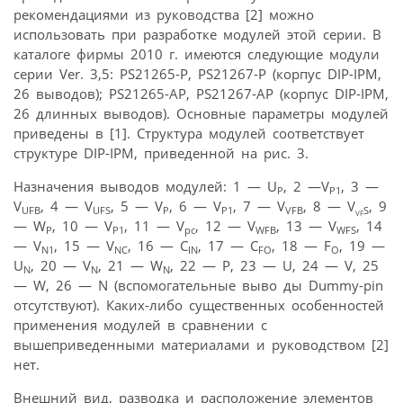
рекомендациями из руководства [2] можно
использовать при разработке модулей этой серии. В
каталоге фирмы 2010 г. имеются следующие модули
серии Ver. 3,5: PS21265-P, PS21267-P (корпус DIP-IPM,
26 выводов); PS21265-AP, PS21267-AP (корпус DIP-IPM,
26 длинных выводов). Основные параметры модулей
приведены в [1]. Структура модулей соответствует
структуре DIP-IPM, приведенной на рис. 3.
Назначения выводов модулей: 1 — U
, 2 —V
, 3 —
P
P1
V
, 4 — V
, 5 — V
, 6 — V
, 7 — V
, 8 — V
, 9
UFB
UFS
P
P1
VFB
S
VF
— W
, 10 — V
, 11 — V
, 12 — V
, 13 — V
, 14
P
P1
pc
WFB
WFS
— V
, 15 — V
, 16 — C
, 17 — C
, 18 — F
, 19 —
N1
NC
IN
FO
O
U
, 20 — V
, 21 — W
, 22 — P, 23 — U, 24 — V, 25
N
N
N
— W, 26 — N (вспомогательные выво ды Dummy-pin
отсутствуют). Каких-либо существенных особенностей
применения модулей в сравнении с
вышеприведенными материалами и руководством [2]
нет.
Внешний вид, разводка и расположение элементов