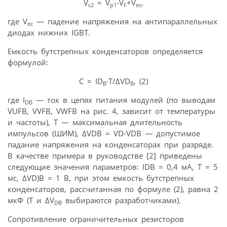
V
= V
-V
+V
,
c2
p1
F
ec
где V
— падение напряжения на антипараллельных
ec
диодах нижних IGBT.
Емкость бутстрепных конденсаторов определяется
формулой:
C = ID
·T/ΔVD
, (2)
B
B
где I
— ток в цепях питания модулей (по выводам
DB
VUFB, VVFB, VWFB на рис. 4, зависит от температуры
и частоты), Т — максимальная длительность
импульсов (ШИМ), ΔVDB = VD-VDB — допустимое
падание напряжения на конденсаторах при разряде.
В качестве примера в руководстве [2] приведены
следующие значения параметров: IDB = 0,4 мА, Т = 5
мс, ΔVD)B = 1 В, при этом емкость бутстрепных
конденсаторов, рассчитанная по формуле (2), равна 2
мкФ (Т и ΔV
выбираются разработчиками).
DB
Сопротивление ограничительных резисторов