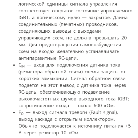
логической единицы сигнала управления
соответствует открытое состояние управляемого
IGBT, а логическому нулю — закрытое. Длина
соединительных (печатных) проводников,
соединяющих выводы с выходами
управляющих схем, не должна превышать 20
мм. Для предотвращения самовозбуждения
схем на входах желательно устанавливать
антипаразитные RC-цепи.
C
— вход для подключения датчика тока
IN
(резистора обратной связи) схемы защиты от
коротких замыканий. Сигнал обратной связи
подается на этот вывод с датчика тока через
RC-цепь, обеспечивающую подавление
высокочастотных шумов выходного тока IGBT;
сопротивление входа — около 600 кОм.
F
— выход сигнала тревоги (Fault signal),
O
выход каскада с открытым коллектором.
Обычно подключается к источнику питания +5
В через резистор 10 кОм.