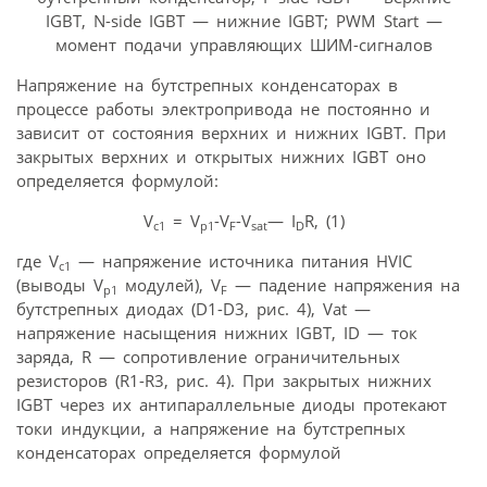
IGBT, N-side IGBT — нижние IGBT; PWM Start —
момент подачи управляющих ШИМ-сигналов
Напряжение на бутстрепных конденсаторах в
процессе работы электропривода не постоянно и
зависит от состояния верхних и нижних IGBT. При
закрытых верхних и открытых нижних IGBT оно
определяется формулой:
V
= V
-V
-V
— I
R, (1)
c1
p1
F
sat
D
где V
— напряжение источника питания HVIC
c1
(выводы V
модулей), V
— падение напряжения на
p1
F
бутстрепных диодах (D1-D3, рис. 4), Vat —
напряжение насыщения нижних IGBT, ID — ток
заряда, R — сопротивление ограничительных
резисторов (R1-R3, рис. 4). При закрытых нижних
IGBT через их антипараллельные диоды протекают
токи индукции, а напряжение на бутстрепных
конденсаторах определяется формулой