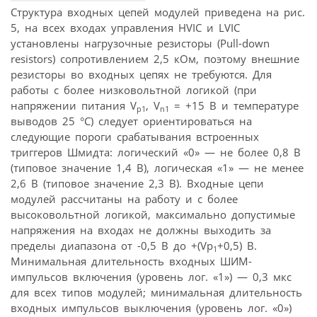
Структура входных цепей модулей приведена на рис.
5, на всех входах управления HVIC и LVIC
установлены нагрузочные резисторы (Pull-down
resistors) сопротивлением 2,5 кОм, поэтому внешние
резисторы во входных цепях не требуются. Для
работы с более низковольтной логикой (при
напряжении питания V
, V
= +15 В и температуре
p1
n1
выводов 25 °С) следует ориентироваться на
следующие пороги срабатывания встроенных
триггеров Шмидта: логический «0» — не более 0,8 В
(типовое значение 1,4 В), логическая «1» — не менее
2,6 В (типовое значение 2,3 В). Входные цепи
модулей рассчитаны на работу и с более
высоковольтной логикой, максимально допустимые
напряжения на входах не должны выходить за
пределы диапазона от -0,5 В до +(Vp
+0,5) В.
1
Минимальная длительность входных ШИМ-
импульсов включения (уровень лог. «1») — 0,3 мкс
для всех типов модулей; минимальная длительность
входных импульсов выключения (уровень лог. «0»)