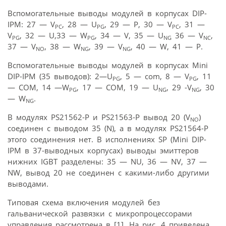
Вспомогательные выводы модулей в корпусах DIP-
IPM: 27 — V
, 28 — U
, 29 — P, 30 — V
, 31 —
PC
PG
PC
V
, 32 — U,33 — W
, 34 — V, 35 — U
36 — V
,
PG
PG
NG
NC
37 — V
, 38 — W
, 39 — V
, 40 — W, 41 — P.
NO
NG
NG
Вспомогательные выводы модулей в корпусах Mini
DIP-IPM (35 выводов): 2—U
, 5 — com, 8 — V
, 11
PG
PG
— COM, 14 —W
, 17 — COM, 19 — U
, 29 -V
, 30
PG
NG
NG
— W
.
NG
В модулях PS21562-P и PS21563-P вывод 20 (V
)
NO
соединен с выводом 35 (N), а в модулях PS21564-P
этого соединения нет. В исполнениях SP (Mini DIP-
IPM в 37-выводных корпусах) выводы эмиттеров
нижних IGBT разделены: 35 — NU, 36 — NV, 37 —
NW, вывод 20 не соединен с какими-либо другими
выводами.
Типовая схема включения модулей без
гальванической развязки с микропроцессорами
управления рассмотрена в [1]. На рис. 4 приведена