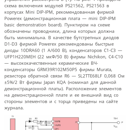
схема включения модулей PS21562, PS21563 в
корпусах Mini DIP-IPM, рекомендованная фирмой
Powerex (демонстрационная плата — mini DIP-IPM
basic demonstration board). Пунктиром на схеме
обозначены проводники, длина которых должна
быть минимальна. В качестве бутстрепных диодов
D1-D3 фирмой Powerex рекомендованы быстрые
диоды 10DRA60 (1 А/600 В), конденсаторов C1-C3 —
UFP1H220MEH (22 мкФ/50 В) фирмы Nichikon, С4-С10
— высококачественные керамические ВЧ-
конденсаторы GRM39R102M50P5 фирмы Murata,
резистора обратной связи R6 — SL2TTE68LF 0,068 Ом
±5%/2 Вт фирмы Japan KQA (номинал для данной
демонстрационной платы). Расположение элементов
на демонстрационной плате и ее внешний вид со
стороны элементов и с торца приведены на сайте
журнала.