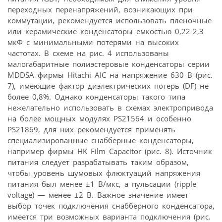
переходных перенапряжений, возникающих при
коммутации, рекомендуется использовать пленочные
или керамические конденсаторы емкостью 0,22-2,3
мкФ с минимальными потерями на высоких
частотах. В схеме на рис. 4 использованы
малогабаритные полиэстеровые конденсаторы серии
MDDSA фирмы Hitachi AIC на напряжение 630 В (рис.
7), имеющие фактор диэлектрических потерь (DF) не
более 0,8%. Однако конденсаторы такого типа
нежелательно использовать в схемах электропривода
на более мощных модулях PS21564 и особенно
PS21869, для них рекомендуется применять
специализированные снабберные конденсаторы,
например фирмы HK Film Capacitor (рис. 8). Источник
питания следует разрабатывать таким образом,
чтобы уровень шумовых флюктуаций напряжения
питания был менее ±1 В/мкс, а пульсации (ripple
voltage) — менее ±2 В. Важное значение имеет
выбор точек подключения снабберного конденсатора,
имеется три возможных варианта подключения (рис.