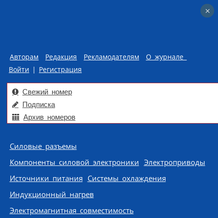
×
×
Авторам
Редакция
Рекламодателям
О журнале
Войти
|
Регистрация
Свежий номер
Подписка
Архив номеров
Skip to content
Силовые разъемы
Компоненты силовой электроники
Электроприводы
Источники питания
Системы охлаждения
Индукционный нагрев
Электромагнитная совместимость