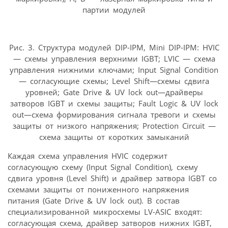
партии модулей
Рис. 3. Структура модулей DIP-IPM, Mini DIP-IPM: HVIC
— схемы управления верхними IGBT; LVIC — схема
управления нижними ключами; Input Signal Condition
— согласующие схемы; Level Shift—схемы сдвига
уровней; Gate Drive & UV lock out—драйверы
затворов IGBT и схемы защиты; Fault Logic & UV lock
out—схема формирования сигнала тревоги и схемы
защиты от низкого напряжения; Protection Circuit —
схема защиты от коротких замыканий
Каждая схема управления HVIC содержит
согласующую схему (Input Signal Condition), схему
сдвига уровня (Level Shift) и драйвер затвора IGBT со
схемами защиты от пониженного напряжения
питания (Gate Drive & UV lock out). В состав
специализированной микросхемы LV-ASIC входят:
согласующая схема, драйвер затворов нижних IGBT,