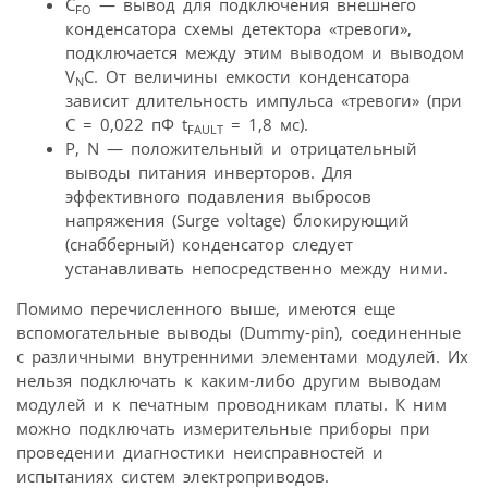
C
— вывод для подключения внешнего
FO
конденсатора схемы детектора «тревоги»,
подключается между этим выводом и выводом
V
C. От величины емкости конденсатора
N
зависит длительность импульса «тревоги» (при
С = 0,022 пФ t
= 1,8 мс).
FAULT
Р, N — положительный и отрицательный
выводы питания инверторов. Для
эффективного подавления выбросов
напряжения (Surge voltage) блокирующий
(снабберный) конденсатор следует
устанавливать непосредственно между ними.
Помимо перечисленного выше, имеются еще
вспомогательные выводы (Dummy-pin), соединенные
с различными внутренними элементами модулей. Их
нельзя подключать к каким-либо другим выводам
модулей и к печатным проводникам платы. К ним
можно подключать измерительные приборы при
проведении диагностики неисправностей и
испытаниях систем электроприводов.