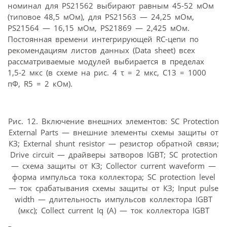
номинал для PS21562 выбирают равным 45-52 мОм
(типовое 48,5 мОм), для PS21563 — 24,25 мОм,
PS21564 — 16,15 мОм, PS21869 — 2,425 мОм.
Постоянная времени интегрирующей RC-цепи по
рекомендациям листов данных (Data sheet) всех
рассматриваемые модулей выбирается в пределах
1,5-2 мкс (в схеме на рис. 4 τ = 2 мкс, С13 = 1000
пФ, R5 = 2 кОм).
Рис. 12. Включение внешних элементов: SC Protection
External Parts — внешние элементы схемы защиты от
КЗ; External shunt resistor — резистор обратной связи;
Drive circuit — драйверы затворов IGBT; SC protection
— схема защиты от КЗ; Collector current waveform —
форма импульса тока коллектора; SC protection level
— ток срабатывания схемы защиты от КЗ; Input pulse
width — длительность импульсов коллектора IGBT
(мкс); Collect current Iq (A) — ток коллектора IGBT