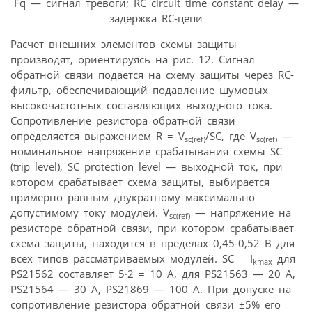
Fq — сигнал тревоги; RC circuit time constant delay —
задержка RC-цепи
Расчет внешних элементов схемы защиты
производят, ориентируясь на рис. 12. Сигнал
обратной связи подается на схему защиты через RC-
фильтр, обеспечивающий подавление шумовых
высокочастотных составляющих выходного тока.
Сопротивление резистора обратной связи
определяется выражением R = V
/SC, где V
—
sc(ref)
sc(ref)
номинальное напряжение срабатывания схемы SC
(trip level), SC protection level — выходной ток, при
котором срабатывает схема защиты, выбирается
примерно равным двукратному максимально
допустимому току модулей. V
— напряжение на
sc(ref)
резисторе обратной связи, при котором срабатывает
схема защиты, находится в пределах 0,45-0,52 В для
всех типов рассматриваемых модулей. SC = I
для
kmax
PS21562 составляет 5·2 = 10 А, для PS21563 — 20 A,
PS21564 — 30 A, PS21869 — 100 A. При допуске на
сопротивление резистора обратной связи ±5% его