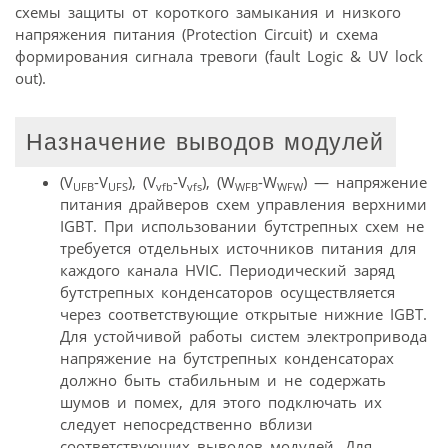
схемы защиты от короткого замыкания и низкого
напряжения питания (Protection Circuit) и схема
формирования сигнала тревоги (fault Logic & UV lock
out).
Назначение выводов модулей
(V
-V
), (V
-V
), (W
-W
) — напряжение
UFB
UFS
vfb
vfs
WFB
WFW
питания драйверов схем управления верхними
IGBT. При использовании бутстрепных схем не
требуется отдельных источников питания для
каждого канала HVIC. Периодический заряд
бутстрепных конденсаторов осуществляется
через соответствующие открытые нижние IGBT.
Для устойчивой работы систем электропривода
напряжение на бутстрепных конденсаторах
должно быть стабильным и не содержать
шумов и помех, для этого подключать их
следует непосредственно вблизи
соответствующих выводов модулей. Для