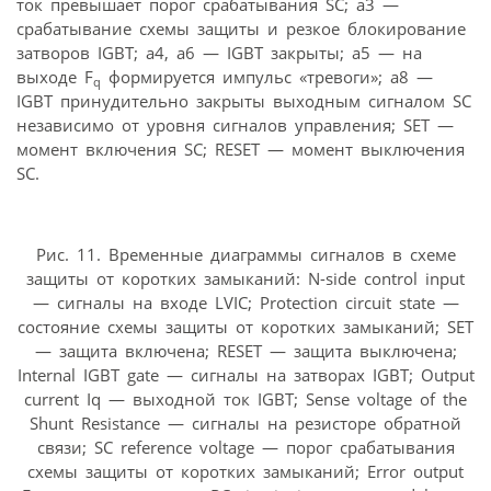
ток превышает порог срабатывания SC; а3 —
срабатывание схемы защиты и резкое блокирование
затворов IGBT; а4, а6 — IGBT закрыты; а5 — на
выходе F
формируется импульс «тревоги»; а8 —
q
IGBT принудительно закрыты выходным сигналом SC
независимо от уровня сигналов управления; SET —
момент включения SC; RESET — момент выключения
SC.
Рис. 11. Временные диаграммы сигналов в схеме
защиты от коротких замыканий: N-side control input
— сигналы на входе LVIC; Protection circuit state —
состояние схемы защиты от коротких замыканий; SET
— защита включена; RESET — защита выключена;
Internal IGBT gate — сигналы на затворах IGBT; Output
current Iq — выходной ток IGBT; Sense voltage of the
Shunt Resistance — сигналы на резисторе обратной
связи; SC reference voltage — порог срабатывания
схемы защиты от коротких замыканий; Error output