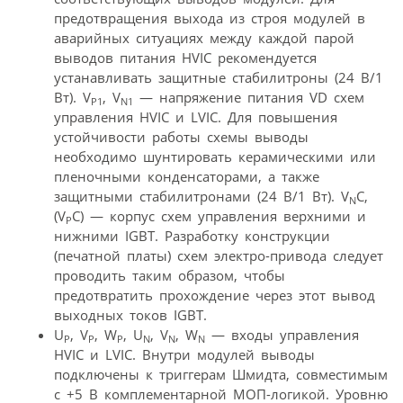
предотвращения выхода из строя модулей в
аварийных ситуациях между каждой парой
выводов питания HVIC рекомендуется
устанавливать защитные стабилитроны (24 В/1
Вт). V
, V
— напряжение питания VD схем
P1
N1
управления HVIC и LVIC. Для повышения
устойчивости работы схемы выводы
необходимо шунтировать керамическими или
пленочными конденсаторами, а также
защитными стабилитронами (24 В/1 Вт). V
C,
N
(V
C) — корпус схем управления верхними и
P
нижними IGBT. Разработку конструкции
(печатной платы) схем электро-привода следует
проводить таким образом, чтобы
предотвратить прохождение через этот вывод
выходных токов IGBT.
U
, V
, W
, U
, V
, W
— входы управления
P
P
P
N
N
N
HVIC и LVIC. Внутри модулей выводы
подключены к триггерам Шмидта, совместимым
с +5 В комплементарной МОП-логикой. Уровню