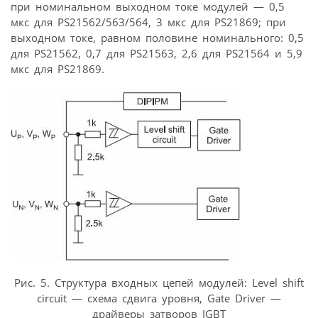
при номинальном выходном токе модулей — 0,5
мкс для PS21562/563/564, 3 мкс для PS21869; при
выходном токе, равном половине номинального: 0,5
для PS21562, 0,7 для PS21563, 2,6 для PS21564 и 5,9
мкс для PS21869.
Рис. 5. Структура входных цепей модулей: Level shift
circuit — схема сдвига уровня, Gate Driver —
драйверы затворов IGBT