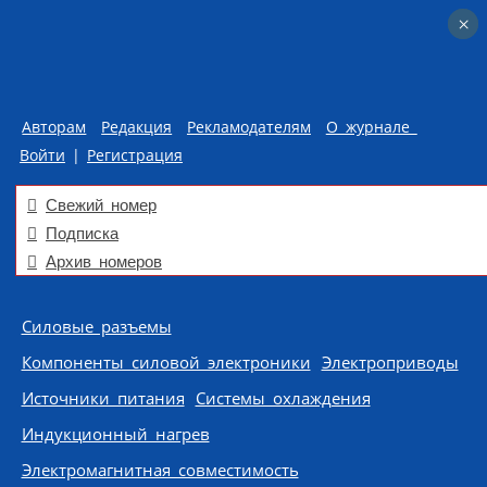
×
×
Авторам
Редакция
Рекламодателям
О журнале
Войти
|
Регистрация
Свежий номер
Подписка
Архив номеров
Skip to content
Силовые разъемы
Компоненты силовой электроники
Электроприводы
Источники питания
Системы охлаждения
Индукционный нагрев
Электромагнитная совместимость