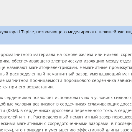
мулятора LTspice, позволяющего моделировать нелинейную ин
ерромагнитного материала на основе железа или никеля, скре
трика, обеспечивающего электрическую изоляцию между отде
ще называют магнитодиэлектриками. Немагнитные промежутк
ьный распределенный немагнитный зазор, уменьшающий маг
ние магнитной проницаемости порошкового сердечника зависит
тся при его возрастании.
 сердечников позволяет использовать их в условиях сильног
добные условия возникают в сердечниках сглаживающих дрос
 (ККМ), в сердечниках дросселей переменного тока, в серде
вателей и т. п. Распределенный немагнитный зазор порошко
ескими магнитными с сосредоточенными зазорами: в последн
ется»), что приводит к уменьшению эффективной длины зазора