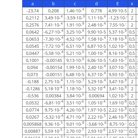
a
b
c
d
E
x
4
-23,74
0,208
1,46·10-
0,778
4,99·10-5
2
4
9
4
0,2112
3,49·10-
-3,59·10-
1,11·10-
-1,23·10-‘
2
4
8
4
0,2576
7,41·10-
1,91·10-
2,48·10-
7,55·10-‘
2
4
6
8
0,0642
-6,27·10-
3,25·10-
9,90·10-5
5,37·10-
0,5
4
6
4
8
0,0653
-7,30·10-
4,52·10-
1,58·10-
7,18·10-
0,5
4
6
7
0,0545
-7,72·10-
6,51·10-
6,87·10-5
1,02·10-
0,5
4
6
4
8
0,0447
-5,58·10-
5,21·10-
1,00·10-
8,16·10-
0,5
6
7
0,1001
-0,00145
9,13·10-
6,06·10-5
1,43·10-
0,5
4
7
0,094
-0,00154
1,99·10-5
2,40·10-
3,07·10-
0,5
4
7
0,073
-0,00151
6,48·10-5
6,37·10-
9,93·10-
0,5
4
7
4
8
-0,188
2,75·10-
1,15·10-
5,29·10-
3,47·10-
2
-4
7
-4
8
-0,1286
5,18·10
1,18·10-
5,32·10
3,41·10-
2
6
6
-0,536
0,00384
3,84·10-
0,00694
1,02·10-
2
-4
-6
-4
-8
0,0532
-6,81·10
3,51·10
1,05·10
1,69·10
0,5
4
6
8
0,0774
9,75·10-
4,26·10-
1,97·10-5
2,22·10-
0,5
-4
6
5
8
0,0267
-5,32·10
4,71·10-
2,22·10-
2,46·10-
0,5
5
8
6
0,005868
9,36·10-
9,01·10-
-3,68·10-
8,75·10-‘
0,5
-5
-7
-6
—
0,00887
5,59·10
2,70·10
2,93·10
2,57·10
‘
0,5
5
7