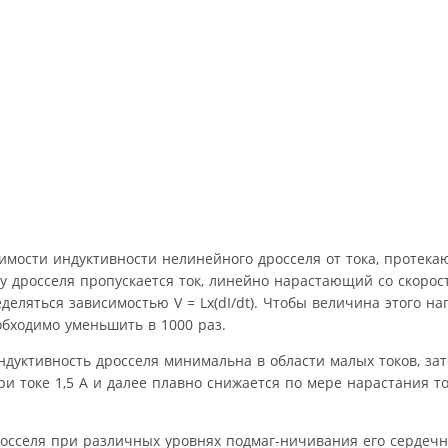
мости индуктивности нелинейного дросселя от тока, протека
тку дросселя пропускается ток, линейно нарастающий со скорост
еделяться зависимостью V = Lx(dI/dt). Чтобы величина этого н
обходимо уменьшить в 1000 раз.
индуктивность дросселя минимальна в области малых токов, за
и токе 1,5 А и далее плавно снижается по мере нарастания ток
осселя при различных уровнях подмаг-ничивания его сердечн