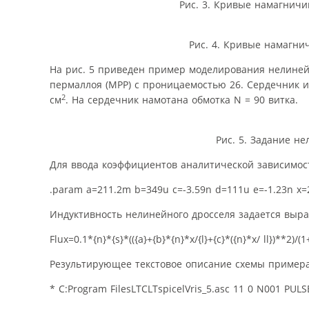
Рис. 3. Кривые намагнич
Рис. 4. Кривые намагни
На рис. 5 приведен пример моделирования нелинейн
пермаллоя (MPP) с проницаемостью 26. Сердечник и
2
см
. На сердечник намотана обмотка N = 90 витка.
Рис. 5. Задание 
Для ввода коэффициентов аналитической зависимос
.param a=211.2m b=349u c=-3.59n d=111u e=-1.23n x=
Индуктивность нелинейного дросселя задается выр
Flux=0.1*{n}*{s}*(({a}+{b}*{n}*x/{l}+{c}*({n}*x/ ll})**2)/(1
Результирующее текстовое описание схемы пример
* C:Program FilesLTCLTspicelVris_5.asc 11 0 N001 PU