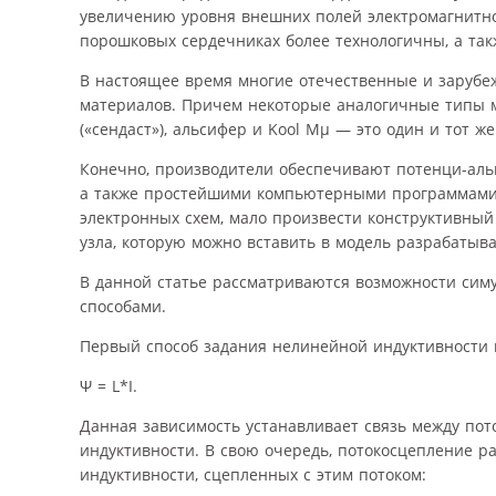
увеличению уровня внешних полей электромагнитног
порошковых сердечниках более технологичны, а та
В настоящее время многие отечественные и заруб
материалов. Причем некоторые аналогичные типы м
(«сендаст»), альсифер и Kool Mμ — это один и тот 
Конечно, производители обеспечивают потенци-ал
а также простейшими компьютерными программами
электронных схем, мало произвести конструктивный 
узла, которую можно вставить в модель разрабатыва
В данной статье рассматриваются возможности сим
способами.
Первый способ задания нелинейной индуктивности и
Ψ = L*I.
Данная зависимость устанавливает связь между пот
индуктивности. В свою очередь, потокосцепление р
индуктивности, сцепленных с этим потоком: