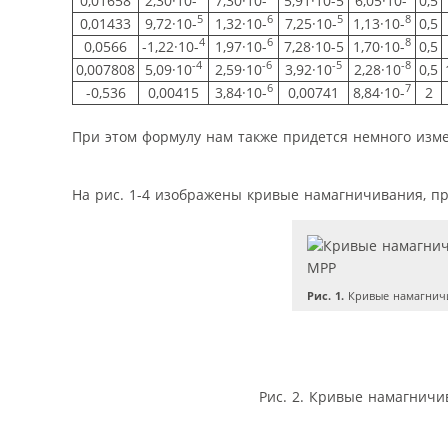
0,01658
2,30·10-
7,30·10-
5,91·10-5
6,05·10-‘
0,5
5
6
5
8
0,01433
9,72·10-
1,32·10-
7,25·10-
1,13·10-
0,5
4
6
8
0,0566
-1,22·10-
1,97·10-
7,28·10-5
1,70·10-
0,5
-4
-6
-5
-8
0,007808
5,09·10
2,59·10
3,92·10
2,28·10
0,5
6
7
-0,536
0,00415
3,84·10-
0,00741
8,84·10-
2
При этом формулу нам также придется немного изме
На рис. 1-4 изображены кривые намагничивания, п
Рис. 1.
Кривые намагничи
Рис. 2. Кривые намагничи