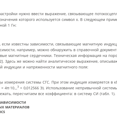
 настройки нужно ввести выражение, связывающее потокосцеп
бозначения которого используется символ х. В следующем при
ной 1 Гн:
, если известны зависимости, связывающие магнитную индукц
симости, например, можно обнаружить в справочной докумен
овые магнитные сердечники. Техническая информация на пор
2]. Здесь же можно найти аналитическое выражение, описыв
й индукции и напряженности магнитного поля:
измерения системы СГС. При этом индукция измеряется в кГс (
3
 = 4π·10
= 0,012566 Э). Использование непривычной систем
—
жать, пересчитаем все коэффициента: в систему СИ (табл. 1).
 ЗАВИСИМОСТИ
ЫХ МАТЕРИАЛОВ
ICS