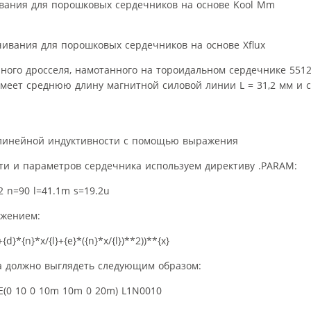
ивания для порошковых сердечников на основе Kool Mm
чивания для порошковых сердечников на основе Xflux
ого дросселя, намотанного на тороидальном сердечнике 5512
меет среднюю длину магнитной силовой линии L = 31,2 мм и с
нелинейной индуктивности с помощью выражения
ти и параметров сердечника используем директиву .PARAM:
2 n=90 l=41.1m s=19.2u
ажением:
+{d}*{n}*x/{l}+{e}*({n}*x/{l})**2))**{x}
а должно выглядеть следующим образом:
LSE(0 10 0 10m 10m 0 20m) L1N0010