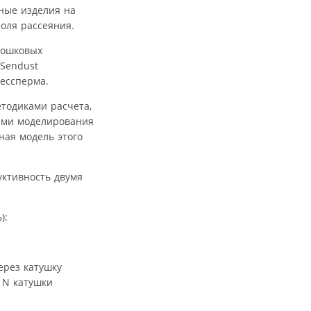
тные изделия на
оля рассеяния.
рошковых
Sendust
рессперма.
тодиками расчета,
ами моделирования
ная модель этого
уктивность двумя
):
ерез катушку
 N катушки