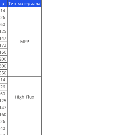
μ
Тип материала
14
26
60
125
147
MPP
173
160
200
300
550
14
26
60
High Flux
125
147
160
26
40