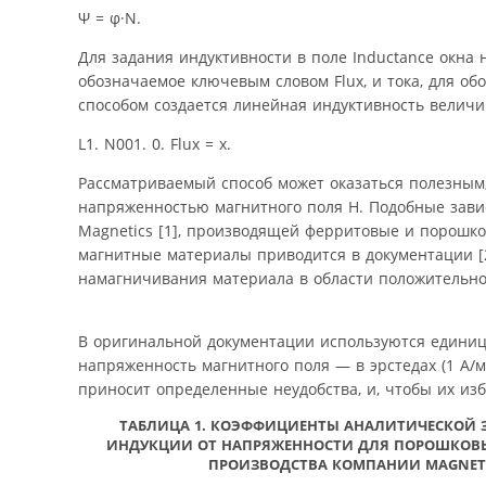
Ψ = φ·Ν.
Для задания индуктивности в поле Inductance окна
обозначаемое ключевым словом Flux, и тока, для о
способом создается линейная индуктивность величи
L1. N001. 0. Flux = x.
Рассматриваемый способ может оказаться полезным
напряженностью магнитного поля H. Подобные зави
Magnetics [1], производящей ферритовые и порошк
магнитные материалы приводится в документации [
намагничивания материала в области положительно
В оригинальной документации используются единицы 
напряженность магнитного поля — в эрстедах (1 А/м
приносит определенные неудобства, и, чтобы их избе
ТАБЛИЦА 1. КОЭФФИЦИЕНТЫ АНАЛИТИЧЕСКОЙ
ИНДУКЦИИ ОТ НАПРЯЖЕННОСТИ ДЛЯ ПОРОШКОВ
ПРОИЗВОДСТВА КОМПАНИИ MAGNET