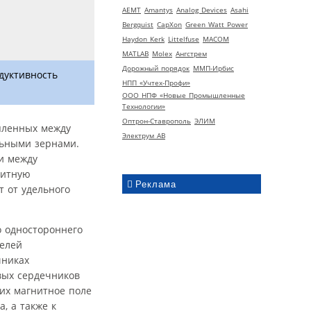
AEMT
Amantys
Analog Devices
Asahi
Bergquist
CapXon
Green Watt Power
Haydon Kerk
Littelfuse
MACOM
MATLAB
Molex
Ангстрем
Дорожный порядок
ММП-Ирбис
дуктивность
НПП «Учтех-Профи»
ООО НПФ «Новые Промышленные
Технологии»
Оптрон-Ставрополь
ЭЛИМ
пленных между
Электрум АВ
льными зернами.
и между
нитную
Реклама
 от удельного
о одностороннего
селей
чниках
вых сердечников
их магнитное поле
, а также к