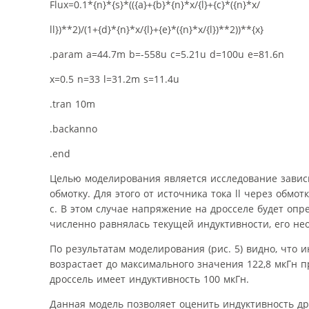
Flux=0.1*{n}*{s}*(({a}+{b}*{n}*x/{l}+{c}*({n}*x/
ll})**2)/(1+{d}*{n}*x/{l}+{e}*({n}*x/{l})**2))**{x}
.param a=44.7m b=-558u c=5.21u d=100u e=81.6n
x=0.5 n=33 l=31.2m s=11.4u
.tran 10m
.backanno
.end
Целью моделирования является исследование зависи
обмотку. Для этого от источника тока ll через обмо
с. В этом случае напряжение на дросселе будет опр
численно равнялась текущей индуктивности, его не
По результатам моделирования (рис. 5) видно, что 
возрастает до максимального значения 122,8 мкГн пр
дроссель имеет индуктивность 100 мкГн.
Данная модель позволяет оценить индуктивность др