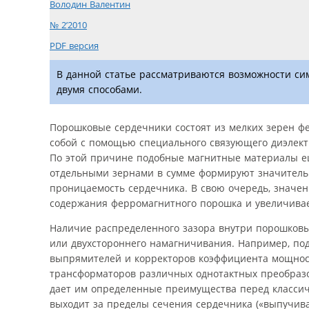
Володин Валентин
№ 2’2010
PDF версия
В данной статье рассматриваются возможности си
двумя способами.
Порошковые сердечники состоят из мелких зерен ф
собой с помощью специального связующего диэлек
По этой причине подобные магнитные материалы е
отдельными зернами в сумме формируют значител
проницаемость сердечника. В свою очередь, значе
содержания ферромагнитного порошка и увеличивае
Наличие распределенного зазора внутри порошковых
или двухстороннего намагничивания. Например, по
выпрямителей и корректоров коэффициента мощности
трансформаторов различных однотактных преобразо
дает им определенные преимущества перед классич
выходит за пределы сечения сердечника («выпучива