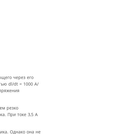
ющего через его
ью dl/dt = 1000 А/
апряжения
тем резко
а. При токе 3,5 A
ика. Однако она не