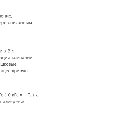
ление,
мере описанным
ию B с
тации компании
ошковые
ающее кривую
10 кГс = 1 Тл), а
ы измерения