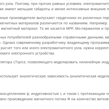
о узла. Поэтому, при прочих равных условиях, электромагни
кже имеют меньшие габариты и менее интенсивные внешние п
ежные производители выпускают сердечники из различных по
агнитных материалов различаются по названиям. Например, 
же магнитный материал. То же касается MPP, Mo-пермаллоя и п
ьных потребителей разнообразными справочными данными, ме
. Однако современному разработчику, владеющему программ
расчет того или иного электромагнитного узла, нужна коррект
емого электронного устройства.
улятора LTspice, позволяющего моделировать нелинейную инд
спользует аналитическую зависимость (аналитическая модель
окосцеплением ψ, индуктивностью L и током I, протекающим ч
авно произведению магнитного потока Ф на количество витков