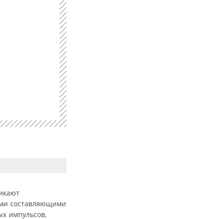
никают
ыми составляющими
х импульсов,