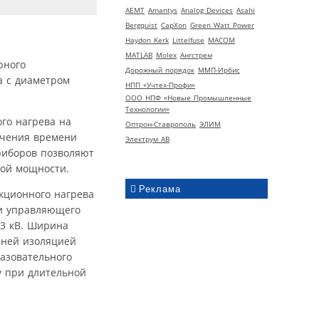
AEMT
Amantys
Analog Devices
Asahi
Bergquist
CapXon
Green Watt Power
Haydon Kerk
Littelfuse
MACOM
MATLAB
Molex
Ангстрем
рного
Дорожный порядок
ММП-Ирбис
а с диаметром
НПП «Учтех-Профи»
ООО НПФ «Новые Промышленные
Технологии»
го нагрева на
Оптрон-Ставрополь
ЭЛИМ
начения времени
Электрум АВ
риборов позволяют
мой мощности.
Реклама
 и управляющего
3 кВ. Ширина
нней изоляцией
азовательного
у при длительной