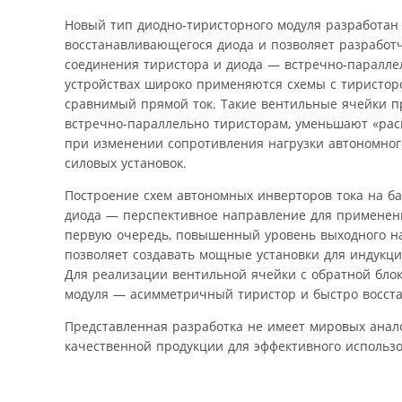
Новый тип диодно-тиристорного модуля разработан
восстанавливающегося диода и позволяет разработ
соединения тиристора и диода — встречно-паралле
устройствах широко применяются схемы с тиристор
сравнимый прямой ток. Такие вентильные ячейки п
встречно-параллельно тиристорам, уменьшают «рас
при изменении сопротивления нагрузки автономног
силовых установок.
Построение схем автономных инверторов тока на б
диода — перспективное направление для применения
первую очередь, повышенный уровень выходного нап
позволяет создавать мощные установки для индукц
Для реализации вентильной ячейки с обратной бло
модуля — асимметричный тиристор и быстро восст
Представленная разработка не имеет мировых анал
качественной продукции для эффективного использо