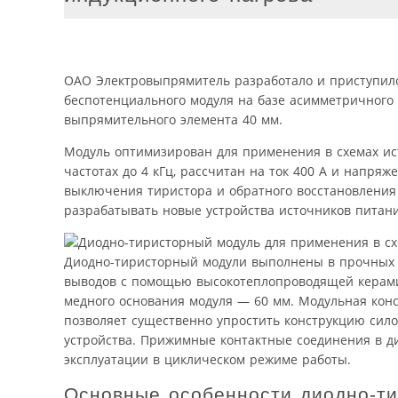
ОАО Электровыпрямитель разработало и приступило
беспотенциального модуля на базе асимметричного
выпрямительного элемента 40 мм.
Модуль оптимизирован для применения в схемах ис
частотах до 4 кГц, рассчитан на ток 400 А и напр
выключения тиристора и обратного восстановления д
разрабатывать новые устройства источников питан
Диодно-тиристорный модули выполнены в прочных п
выводов с помощью высокотеплопроводящей керами
медного основания модуля — 60 мм. Модульная конс
позволяет существенно упростить конструкцию сил
устройства. Прижимные контактные соединения в д
эксплуатации в циклическом режиме работы.
Основные особенности диодно-т