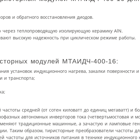
ров и обратного восстановления диодов.
ию через теплопроводящую изолирующую керамику AlN.
вают высокую надежность при циклическом режиме работы.
исторных модулей МТАИДЧ-400-16:
ния установок индукционного нагрева, закалки поверхности и
и и транспорта;
ка;
 частоты средней (от сотен киловатт до единиц мегаватт) и б
офазных автономных инверторов тока (четвертьмостовая и мо
аменяют традиционные машинные, а зачастую и ламповые ген
ции. Таким образом, тиристорные преобразователи частоты д
й частоты для источников питания в технике индукционного 