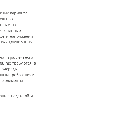
ожных варианта
тельных
анным на
 включенные
ков и напряжений
рно-индукционных
но-параллельного
, где требуются, в
 очередь,
енным требованиям.
но элементы
данию надежной и