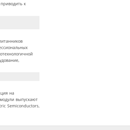
 приводить к
питанников
ессиональных
котехнологичной
удование,
ация на
 модули выпускают
ic Semiconductors,