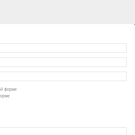
ой форме
форме