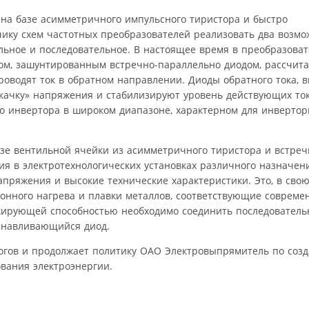
 на базе асимметричного импульсного тиристора и быстро
чику схем частотных преобразователей реализовать два возм
льное и последовательное. В настоящее время в преобразова
ом, зашунтированным встречно-параллельно диодом, рассчит
роводят ток в обратном направлении. Диоды обратного тока,
качку» напряжения и стабилизируют уровень действующих то
о инвертора в широком диапазоне, характерном для инверто
азе вентильной ячейки из асимметричного тиристора и встреч
 в электротехнологических установках различного назначения
ряжения и высокие технические характеристики. Это, в свою
ионного нагрева и плавки металлов, соответствующие соврем
кирующей способностью необходимо соединить последователь
анавливающийся диод.
огов и продолжает политику ОАО Электровыпрямитель по соз
вания электроэнергии.