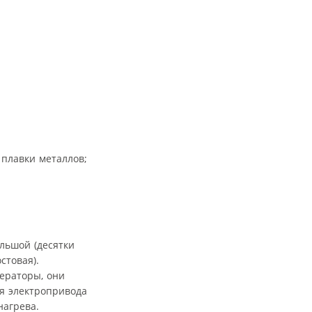
 плавки металлов;
ольшой (десятки
стовая).
ераторы, они
ля электропривода
нагрева.