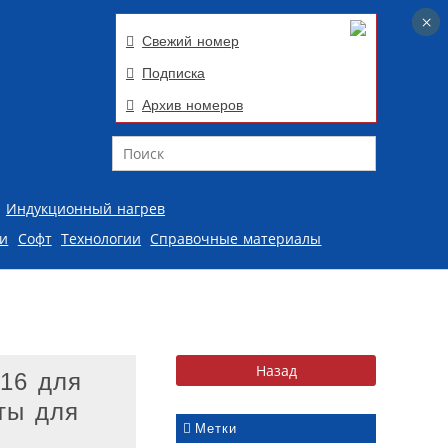
×
×
Свежий номер
Подписка
Архив номеров
Поиск
Индукционный нагрев
ии
Софт
Технологии
Справочные материалы
16 для
ты для
Метки