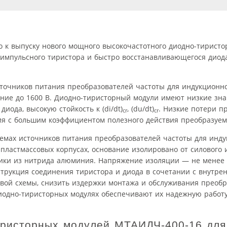
 к выпуску нового мощного высокочастотного диодно-тиристо
 импульсного тиристора и быстро восстанавливающегося диод
точников питания преобразователей частоты для индукционно
яжение до 1600 В. Диодно-тиристорный модули имеют низкие з
иода, высокую стойкость к (di/dt)
, (du/dt)
. Низкие потери п
cr
cr
ия с большим коэффициентом полезного действия преобразуе
ластмассовых корпусах, основание изолировано от силового
ки из нитрида алюминия. Напряжение изоляции — не менее 
трукция соединения тиристора и диода в сочетании с внутре
овой схемы, снизить издержки монтажа и обслуживания преобр
иодно-тиристорных модулях обеспечивают их надежную работ
иристорных модулей МТАИДЧ-400-16 для