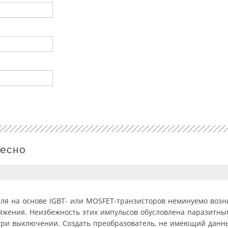
ресно
ля на основе IGBT- или MOSFET-транзисторов неминуемо воз
яжения. Неизбежность этих импульсов обусловлена паразитн
при выключении. Создать преобразователь, не имеющий данны