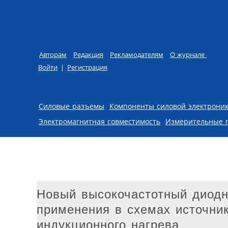
Авторам
Редакция
Рекламодателям
О журнале
Войти
|
Регистрация
Skip to content
Силовые разъемы
Компоненты силовой электрони
Электромагнитная совместимость
Измерительные 
Новый высокочастотный диод
применения в схемах источни
индукционного нагрева