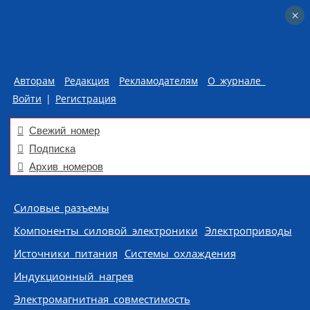
×
×
Авторам
Редакция
Рекламодателям
О журнале
Войти
|
Регистрация
Свежий номер
Подписка
Архив номеров
Skip to content
Силовые разъемы
Компоненты силовой электроники
Электроприводы
Источники питания
Системы охлаждения
Индукционный нагрев
Электромагнитная совместимость