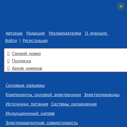
×
×
Авторам
Редакция
Рекламодателям
О журнале
Войти
|
Регистрация
Свежий номер
Подписка
Архив номеров
Skip to content
Силовые разъемы
Компоненты силовой электроники
Электроприводы
Источники питания
Системы охлаждения
Индукционный нагрев
Электромагнитная совместимость