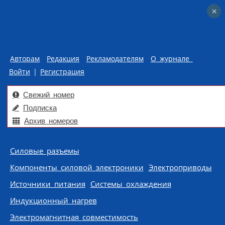
×
×
Авторам
Редакция
Рекламодателям
О журнале
Войти
|
Регистрация
Свежий номер
Подписка
Архив номеров
Skip to content
Силовые разъемы
Компоненты силовой электроники
Электроприводы
Источники питания
Системы охлаждения
Индукционный нагрев
Электромагнитная совместимость