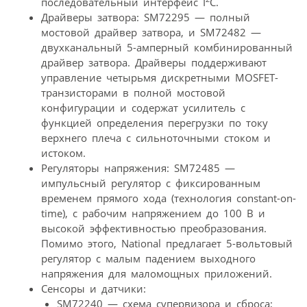
последовательный интерфейс I
C.
Драйверы затвора: SM72295 — полный
мостовой драйвер затвора, и SM72482 —
двухканальный 5-амперный комбинированный
драйвер затвора. Драйверы поддерживают
управление четырьмя дискретными MOSFET-
транзисторами в полной мостовой
конфигурации и содержат усилитель с
функцией определения перегрузки по току
верхнего плеча с сильноточными стоком и
истоком.
Регуляторы напряжения: SM72485 —
импульсный регулятор с фиксированным
временем прямого хода (технология constant-on-
time), с рабочим напряжением до 100 В и
высокой эффективностью преобразования.
Помимо этого, National предлагает 5-вольтовый
регулятор с малым падением выходного
напряжения для маломощных приложений.
Сенсоры и датчики:
SM72240 — схема супервизора и сброса;