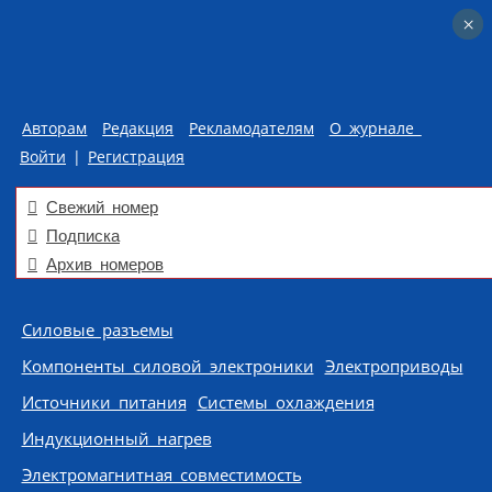
×
×
Авторам
Редакция
Рекламодателям
О журнале
Войти
|
Регистрация
Свежий номер
Подписка
Архив номеров
Skip to content
Силовые разъемы
Компоненты силовой электроники
Электроприводы
Источники питания
Системы охлаждения
Индукционный нагрев
Электромагнитная совместимость