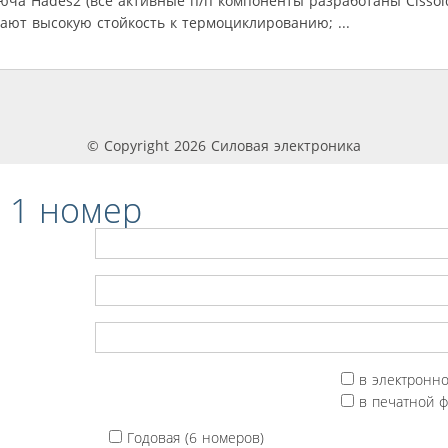
юча Hades2 (все активные п/п компоненты разработаны Cissoid
ют высокую стойкость к термоциклированию; ...
© Copyright 2026 Силовая электроника
 1 номер
в электронн
в печатной 
Годовая (6 номеров)