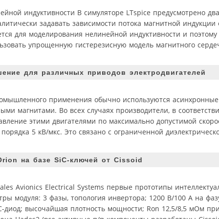
ейной индуктивности В симуляторе LTspice предусмотрено два
литически задавать зависимости потока магнитной индукции о
уется для моделирования нелинейной индуктивности и поэтому 
льзовать упрощенную гистерезисную модель магнитного серде
шение для различных приводов электродвигателей
ромышленного применения обычно используются асинхронные 
ми магнитами. Во всех случаях производители, в соответстви
авление этими двигателями по максимально допустимой скоро
порядка 5 кВ/мкс. Это связано с ограниченной диэлектрическ
ion на базе SiC-ключей от Cissoid
les Avionics Electrical Systems первые прототипы интеллектуа
ы модуля: 3 фазы, топология инвертора; 1200 В/100 A на фаз
C-диод; высочайшая плотность мощности; Ron 12,5/8,5 мОм при