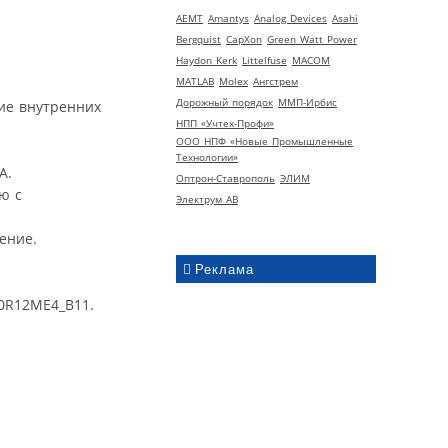
AEMT
Amantys
Analog Devices
Asahi
Bergquist
CapXon
Green Watt Power
Haydon Kerk
Littelfuse
MACOM
MATLAB
Molex
Ангстрем
Дорожный порядок
ММП-Ирбис
ие внутренних
НПП «Учтех-Профи»
ООО НПФ «Новые Промышленные
Технологии»
А.
Оптрон-Ставрополь
ЭЛИМ
ю с
Электрум АВ
ение.
Реклама
00R12ME4_B11.