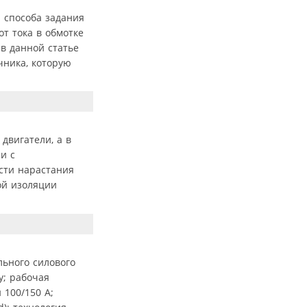
 способа задания
т тока в обмотке
в данной статье
чника, которую
двигатели, а в
и с
сти нарастания
ой изоляции
льного силового
у; рабочая
 100/150 A;