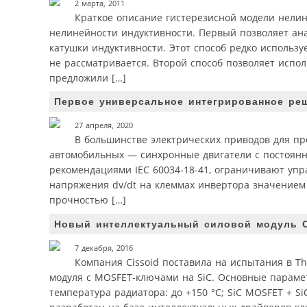
2 марта, 2011
Краткое описание гистерезисной модели нелин
нелинейности индуктивности. Первый позволяет ана
катушки индуктивности. Этот способ редко использ
не рассматривается. Второй способ позволяет испо
предложили […]
Первое универсальное интегрированное ре
27 апреля, 2020
В большинстве электрических приводов для п
автомобильных — синхронные двигатели с постоянны
рекомендациями IEC 60034-18-41, ограничивают упр
напряжения dv/dt на клеммах инвертора значением 
прочностью […]
Новый интеллектуальный силовой модуль Or
7 декабря, 2016
Компания Cissoid поставила на испытания в Tha
модуля с MOSFET-ключами на SiC. Основные параметр
температура радиатора: до +150 °С; SiC MOSFET + Si