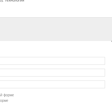
); технология
ой форме
форме