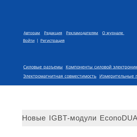
Авторам
Редакция
Рекламодателям
О журнале
Войти
|
Регистрация
Skip to content
Силовые разъемы
Компоненты силовой электрони
Электромагнитная совместимость
Измерительные 
Новые IGBT-модули EconoDUA