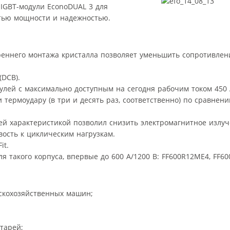
 IGBT-модули EconoDUAL 3 для
тью мощности и надежностью.
реннего монтажа кристалла позволяет уменьшить сопротивлен
(DCB).
улей с максимально доступным на сегодня рабочим током 450 
термоудару (в три и десять раз, соответственно) по сравнени
 характеристикой позволил снизить электромагнитное излуч
ость к циклическим нагрузкам.
it.
я такого корпуса, впервые до 600 А/1200 В: FF600R12ME4, FF6
ьскохозяйственных машин;
тарей;