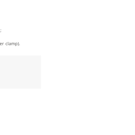
;
r clamp).