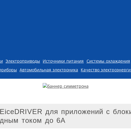
ки
Электроприводы
Источники питания
Системы охлаждения
приборы
Автомобильная электроника
Качество электроэнерг
 EiceDRIVER для приложений с бло
одным током до 6А