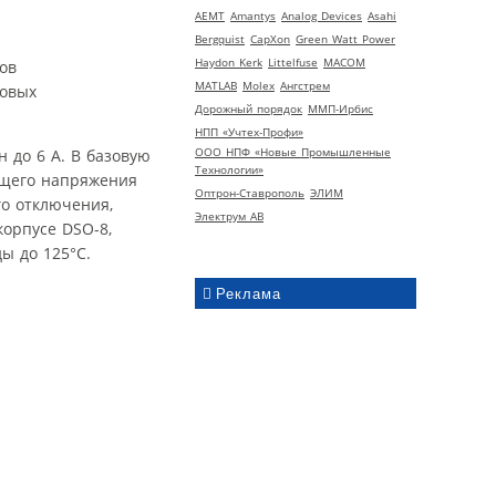
AEMT
Amantys
Analog Devices
Asahi
Bergquist
CapXon
Green Watt Power
Haydon Kerk
Littelfuse
MACOM
ов
MATLAB
Molex
Ангстрем
ловых
Дорожный порядок
ММП-Ирбис
НПП «Учтех-Профи»
ООО НПФ «Новые Промышленные
 до 6 А. В базовую
Технологии»
ющего напряжения
Оптрон-Ставрополь
ЭЛИМ
го отключения,
Электрум АВ
корпусе DSO-8,
ы до 125°C.
Реклама