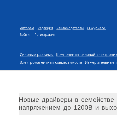
Авторам
Редакция
Рекламодателям
О журнале
Войти
|
Регистрация
Skip to content
Силовые разъемы
Компоненты силовой электрони
Электромагнитная совместимость
Измерительные 
Новые драйверы в семействе
напряжением до 1200В и вых