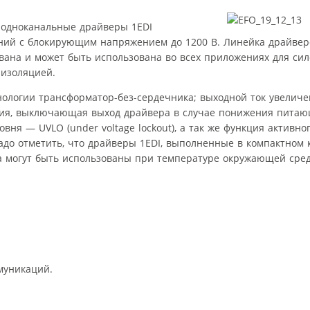
е одноканальные драйверы 1EDI
ний с блокирующим напряжением до 1200 В. Линейка драйвер
вана и может быть использована во всех приложениях для си
изоляцией.
нологии трансформатор-без-сердечника; выходной ток увеличен
кция, выключающая выход драйвера в случае понижения пита
вня — UVLO (under voltage lockout), а так же функция активно
адо отметить, что драйверы 1EDI, выполненные в компактном 
а могут быть использованы при температуре окружающей сред
муникаций.