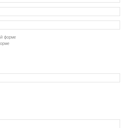
ой форме
форме