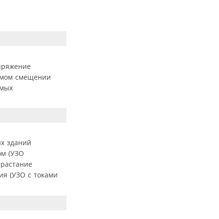
апряжение
ямом смещении
амых
ых зданий
ом (УЗО
зрастание
ия (УЗО с токами