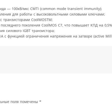
да — 100кВ/мкс CMTI (common mode transient immunity);
вления для работы с высоковольтными силовыми ключами;
 с транзисторами CoolMOSTM;
последнего поколения CoolMOS C7, что повышает КПД на 0,5%
я силового IGBT транзистора;
А с функцией ограничения напряжения на затворе (active Mille
льные поля помечены
*