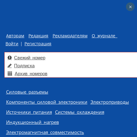
×
×
Авторам
Редакция
Рекламодателям
О журнале
Войти
|
Регистрация
Свежий номер
Подписка
Архив номеров
Skip to content
Силовые разъемы
Компоненты силовой электроники
Электроприводы
Источники питания
Системы охлаждения
Индукционный нагрев
Электромагнитная совместимость