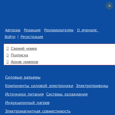
×
×
Авторам
Редакция
Рекламодателям
О журнале
Войти
|
Регистрация
Свежий номер
Подписка
Архив номеров
Skip to content
Силовые разъемы
Компоненты силовой электроники
Электроприводы
Источники питания
Системы охлаждения
Индукционный нагрев
Электромагнитная совместимость