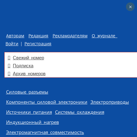
×
×
Авторам
Редакция
Рекламодателям
О журнале
Войти
|
Регистрация
Свежий номер
Подписка
Архив номеров
Skip to content
Силовые разъемы
Компоненты силовой электроники
Электроприводы
Источники питания
Системы охлаждения
Индукционный нагрев
Электромагнитная совместимость