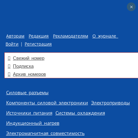
×
×
Авторам
Редакция
Рекламодателям
О журнале
Войти
|
Регистрация
Свежий номер
Подписка
Архив номеров
Skip to content
Силовые разъемы
Компоненты силовой электроники
Электроприводы
Источники питания
Системы охлаждения
Индукционный нагрев
Электромагнитная совместимость