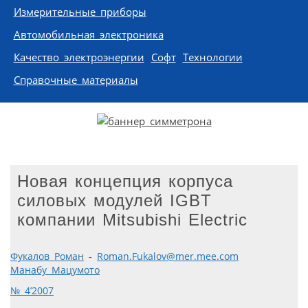
Измерительные приборы
Автомобильная электроника
Качество электроэнергии
Софт
Технологии
Справочные материалы
Новая концепция корпуса
силовых модулей IGBT
компании Mitsubishi Electric
Фукалов Роман
-
Roman.Fukalov@mer.mee.com
Манабу Мацумото
№ 4’2007