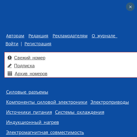
×
×
Авторам
Редакция
Рекламодателям
О журнале
Войти
|
Регистрация
Свежий номер
Подписка
Архив номеров
Skip to content
Силовые разъемы
Компоненты силовой электроники
Электроприводы
Источники питания
Системы охлаждения
Индукционный нагрев
Электромагнитная совместимость