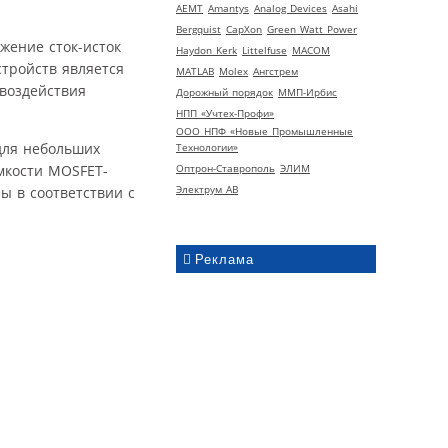
AEMT
Amantys
Analog Devices
Asahi
Bergquist
CapXon
Green Watt Power
жение сток-исток
Haydon Kerk
Littelfuse
MACOM
стройств является
MATLAB
Molex
Ангстрем
 воздействия
Дорожный порядок
ММП-Ирбис
НПП «Учтех-Профи»
ООО НПФ «Новые Промышленные
для небольших
Технологии»
мкости MOSFET-
Оптрон-Ставрополь
ЭЛИМ
Электрум АВ
 в соответствии с
Реклама