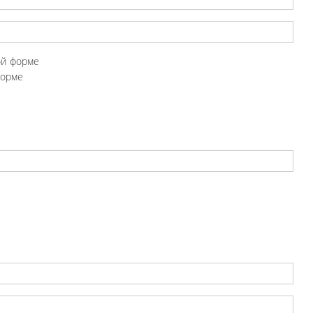
ой форме
форме