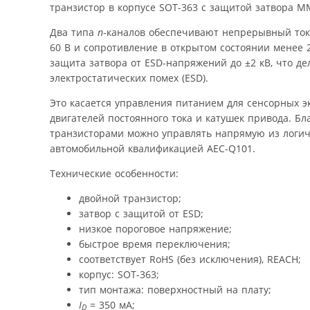
транзистор в корпусе SOT-363 с защитой затвора 
Два типа
n
-каналов обеспечивают непрерывный ток 
60 В и сопротивление в открытом состоянии менее 
защита затвора от ESD-напряжений до ±2 кВ, что д
электростатических помех (ESD).
Это касается управления питанием для сенсорных э
двигателей постоянного тока и катушек привода. Б
транзисторами можно управлять напрямую из логи
автомобильной квалификацией AEC-Q101.
Технические особенности:
двойной транзистор;
затвор с защитой от ESD;
низкое пороговое напряжение;
быстрое время переключения;
соответствует RoHS (без исключения), REACH;
корпус: SOT-363;
тип монтажа: поверхностный на плату;
I
= 350 мА;
D