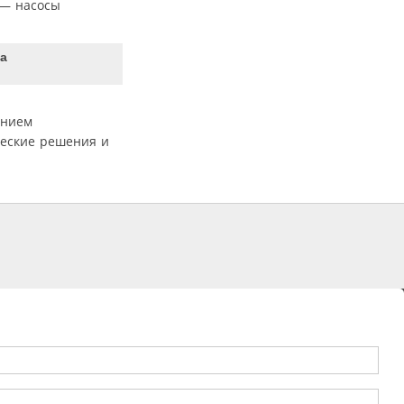
 — насосы
а
ением
ческие решения и