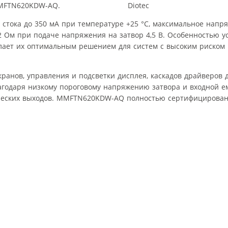
MMFTN620KDW-AQ.
стока до 350 мА при температуре +25 °C, максимальное напря
2 Ом при подаче напряжения на затвор 4,5 В. Особенностью у
елает их оптимальным решением для систем с высоким риском
кранов, управления и подсветки дисплея, каскадов драйверов 
лагодаря низкому пороговому напряжению затвора и входной е
ческих выходов. MMFTN620KDW-AQ полностью сертифицированы