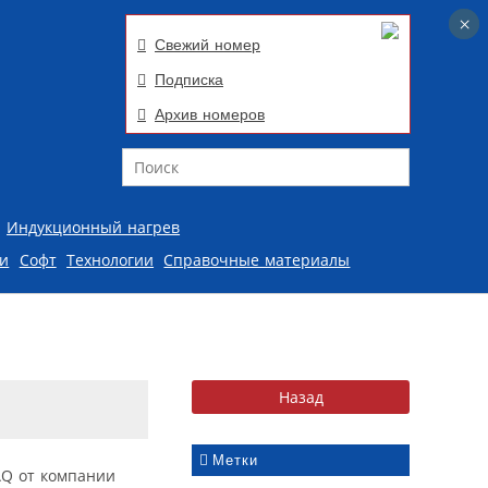
×
×
Свежий номер
Подписка
Архив номеров
Поиск
Индукционный нагрев
ии
Софт
Технологии
Справочные материалы
Метки