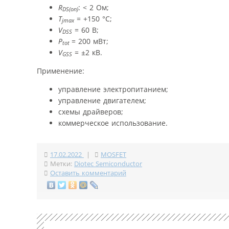
R
: < 2 Ом;
DS(on)
T
= +150 °С;
jmax
V
= 60 В;
DSS
P
= 200 мВт;
tot
V
= ±2 кВ.
GSS
Применение:
управление электропитанием;
управление двигателем;
схемы драйверов;
коммерческое использование.
17.02.2022
|
MOSFET
Метки:
Diotec Semiconductor
Оставить комментарий