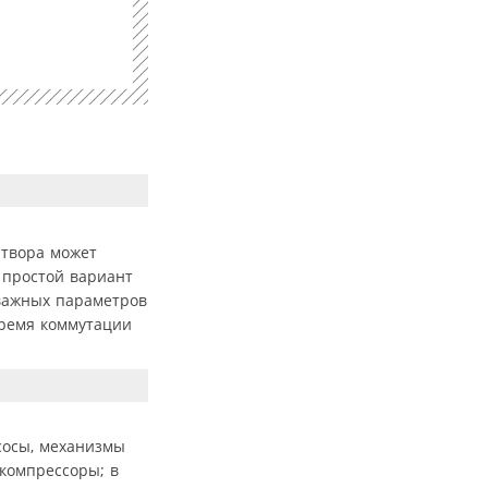
атвора может
 простой вариант
 важных параметров
время коммутации
сосы, механизмы
компрессоры; в