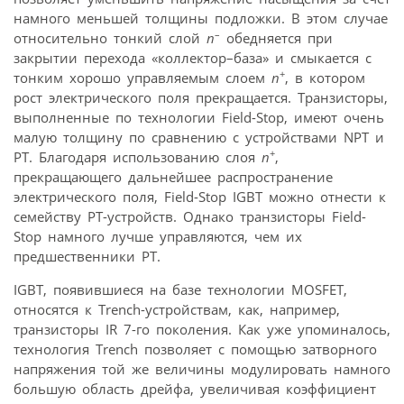
намного меньшей толщины подложки. В этом случае
–
относительно тонкий слой
n
обедняется при
закрытии перехода «коллектор–база» и смыкается с
+
тонким хорошо управляемым слоем
n
, в котором
рост электрического поля прекращается. Транзисторы,
выполненные по технологии Field-Stop, имеют очень
малую толщину по сравнению с устройствами NPT и
+
PT. Благодаря использованию слоя
n
,
прекращающего дальнейшее распространение
электрического поля, Field-Stop IGBT можно отнести к
семейству PT-устройств. Однако транзисторы Field-
Stop намного лучше управляются, чем их
предшественники PT.
IGBT, появившиеся на базе технологии MOSFET,
относятся к Trench-устройствам, как, например,
транзисторы IR 7-го поколения. Как уже упоминалось,
технология Trench позволяет с помощью затворного
напряжения той же величины модулировать намного
большую область дрейфа, увеличивая коэффициент