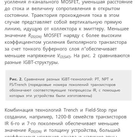
усиления
n
-канального MOSFET, уменьшая расстояние
до стока и величину сопротивления в открытом
состоянии. Траектория прохождения тока в этом
случае представляет собой вертикальную прямую
линию, идущую от коллектора к эмиттеру. Меньшее
значение
R
MOSFET наряду с более высоким
DS(ON)
коэффициентом усиления биполярного транзистора
+
за счет тонкого буферного слоя
n
обеспечивает
меньшее напряжение
V
. На рис. 2 сравниваются
CE(SAT)
разные IGBT-структуры.
Рис. 2.
Сравнение разных IGBT-технологий: PT, NPT и
FS/Trench (порядковые номера поколений транзисторов
обозначают соответствующие техпроцессы IR, с помощью
которых эти устройства были изготовлены)
Комбинация технологий Trench и Field-Stop при
создании, например, 1200-В семейств транзисторов
IR 6-го и 7-го поколений обеспечивает меньшее
значение
R
и толщину устройства, больший
DS(ON)
коэффициент усиления канала и наличие зоны