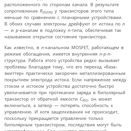
расположенного по сторонам канала. В результате
сопротивление
R
у транзисторов этого типа
DS(ON)
меньше по сравнению с планарными устройствами.
В обоих случаях электроны дрейфуют от истока по
n
— и
p
-каналам в подложку
n
-типа, обеспечивая так
называемое открытое состояние транзистора.
Как известно, в
n
-канальном MOSFET, работающем в
режиме обогащения, имеется внутренняя
n-p-n
-
структура. Работа этого устройства редко вызывает
проблемы благодаря тому, что его переход «база–
эмиттер» практически закорочен металлизированным
покрытием электрода истока. Если напряжение между
стоком и истоком устройства достаточно быстро
увеличивается при протекании заряда в биполярный
транзистор от обратной емкости
C
, он может
RSS
включиться, а затвор — потерять способность к
управлению. И хотя защелкивания не происходит,
поскольку прекращается управление только
биполярным транзистором, последствия могут быть
катастрофичными. Большинство приложений