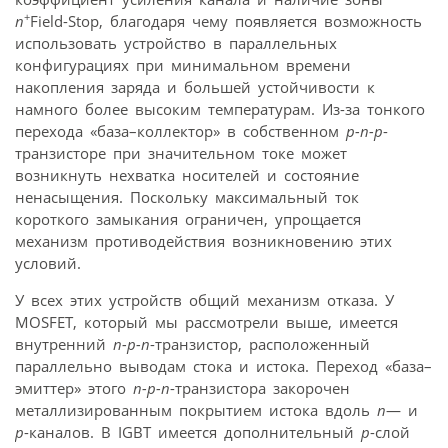
+
n
Field-Stop, благодаря чему появляется возможность
использовать устройство в параллельных
конфигурациях при минимальном времени
накопления заряда и большей устойчивости к
намного более высоким температурам. Из-за тонкого
перехода «база–коллектор» в собственном
p-n-p
-
транзисторе при значительном токе может
возникнуть нехватка носителей и состояние
ненасыщения. Поскольку максимальный ток
короткого замыкания ограничен, упрощается
механизм противодействия возникновению этих
условий.
У всех этих устройств общий механизм отказа. У
MOSFET, который мы рассмотрели выше, имеется
внутренний
n-p-n
-транзистор, расположенный
параллельно выводам стока и истока. Переход «база–
эмиттер» этого
n-p-n
-транзистора закорочен
металлизированным покрытием истока вдоль
n
— и
p
-каналов. В IGBT имеется дополнительный
p
-слой