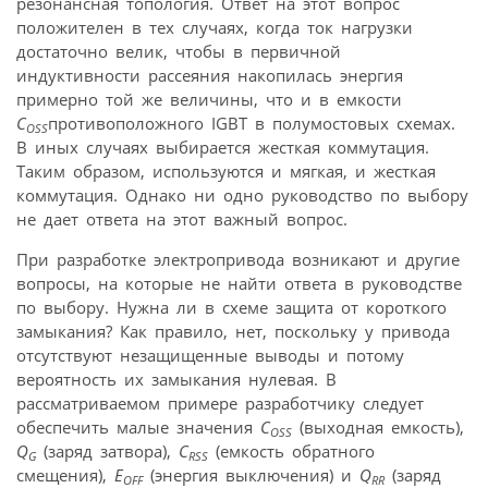
резонансная топология. Ответ на этот вопрос
положителен в тех случаях, когда ток нагрузки
достаточно велик, чтобы в первичной
индуктивности рассеяния накопилась энергия
примерно той же величины, что и в емкости
C
противоположного IGBT в полумостовых схемах.
OSS
В иных случаях выбирается жесткая коммутация.
Таким образом, используются и мягкая, и жесткая
коммутация. Однако ни одно руководство по выбору
не дает ответа на этот важный вопрос.
При разработке электропривода возникают и другие
вопросы, на которые не найти ответа в руководстве
по выбору. Нужна ли в схеме защита от короткого
замыкания? Как правило, нет, поскольку у привода
отсутствуют незащищенные выводы и потому
вероятность их замыкания нулевая. В
рассматриваемом примере разработчику следует
обеспечить малые значения
C
(выходная емкость),
OSS
Q
(заряд затвора),
C
(емкость обратного
G
RSS
смещения),
E
(энергия выключения) и
Q
(заряд
OFF
RR