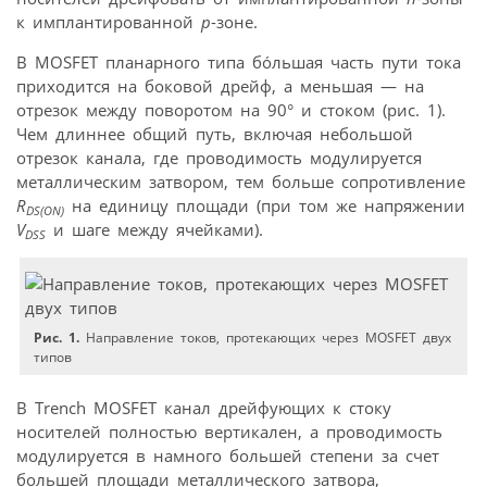
к имплантированной
p
-зоне.
В MOSFET планарного типа бóльшая часть пути тока
приходится на боковой дрейф, а меньшая — на
отрезок между поворотом на 90° и стоком (рис. 1).
Чем длиннее общий путь, включая небольшой
отрезок канала, где проводимость модулируется
металлическим затвором, тем больше сопротивление
R
на единицу площади (при том же напряжении
DS(ON)
V
и шаге между ячейками).
DSS
Рис. 1.
Направление токов, протекающих через MOSFET двух
типов
В Trench MOSFET канал дрейфующих к стоку
носителей полностью вертикален, а проводимость
модулируется в намного большей степени за счет
большей площади металлического затвора,