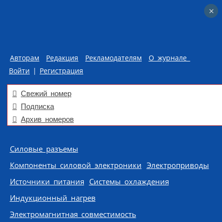
×
×
Авторам
Редакция
Рекламодателям
О журнале
Войти
|
Регистрация
Свежий номер
Подписка
Архив номеров
Skip to content
Силовые разъемы
Компоненты силовой электроники
Электроприводы
Источники питания
Системы охлаждения
Индукционный нагрев
Электромагнитная совместимость