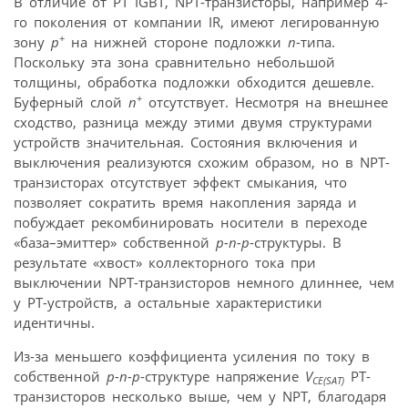
В отличие от PT IGBT, NPT-транзисторы, например 4-
го поколения от компании IR, имеют легированную
+
зону
p
на нижней стороне подложки
n
-типа.
Поскольку эта зона сравнительно небольшой
толщины, обработка подложки обходится дешевле.
+
Буферный слой
n
отсутствует. Несмотря на внешнее
сходство, разница между этими двумя структурами
устройств значительная. Состояния включения и
выключения реализуются схожим образом, но в NPT-
транзисторах отсутствует эффект смыкания, что
позволяет сократить время накопления заряда и
побуждает рекомбинировать носители в переходе
«база–эмиттер» собственной
p-n-p
-структуры. В
результате «хвост» коллекторного тока при
выключении NPT-транзисторов немного длиннее, чем
у PT-устройств, а остальные характеристики
идентичны.
Из-за меньшего коэффициента усиления по току в
собственной
p-n-p
-структуре напряжение
V
PT-
CE(SAT)
транзисторов несколько выше, чем у NPT, благодаря