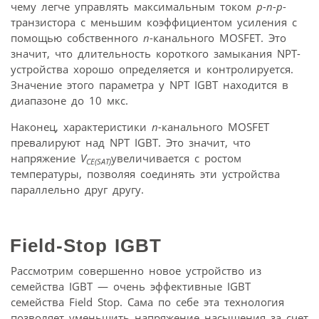
чему легче управлять максимальным током
p-n-p
-
транзистора с меньшим коэффициентом усиления с
помощью собственного
n
-канального MOSFET. Это
значит, что длительность короткого замыкания NPT-
устройства хорошо определяется и контролируется.
Значение этого параметра у NPT IGBT находится в
диапазоне до 10 мкс.
Наконец, характеристики
n-
канального MOSFET
превалируют над NPT IGBT. Это значит, что
напряжение
V
увеличивается с ростом
CE(SAT)
температуры, позволяя соединять эти устройства
параллельно друг другу.
Field-Stop IGBT
Рассмотрим совершенно новое устройство из
семейства IGBT — очень эффективные IGBT
семейства Field Stop. Сама по себе эта технология
позволяет уменьшить напряжение насыщения за счет