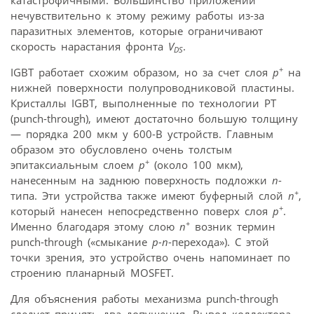
нечувствительно к этому режиму работы из-за
паразитных элементов, которые ограничивают
скорость нарастания фронта
V
.
DS
+
IGBT работает схожим образом, но за счет слоя
p
на
нижней поверхности полупровод­никовой пластины.
Кристаллы IGBT, выполненные по технологии PT
(punch-through), имеют достаточно большую толщину
— порядка 200 мкм у 600-В устройств. Главным
образом это обусловлено очень толстым
+
эпитаксиальным слоем
p
(около 100 мкм),
нанесенным на заднюю поверхность подложки
n
-
+
типа. Эти устройства также имеют буферный слой
n
,
+
который нанесен непосредственно поверх слоя
p
.
+
Именно благодаря этому слою
n
возник термин
punch-through («смыкание
р-n
-перехода»). С этой
точки зрения, это устройство очень напоминает по
строению планарный MOSFET.
Для объяснения работы механизма punch-through
следует принять два допущения. Вывод коллектора