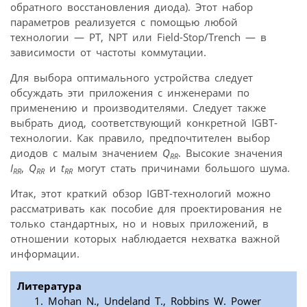
обратного восстановления диода). Этот набор
параметров реализуется с помощью любой
технологии — PT, NPT или Field-Stop/Trench — в
зависимости от частоты коммутации.
Для выбора оптимального устройства следует
обсуждать эти приложения с инженерами по
применению и производителями. Следует также
выбрать диод, соответствующий конкретной IGBT-
технологии. Как правило, предпочтителен выбор
диодов с малым значением
Q
. Высокие значения
RR
I
,
Q
и
t
могут стать причинами большого шума.
RR
RR
RR
Итак, этот краткий обзор IGBT-технологий можно
рассматривать как пособие для проектирования не
только стандартных, но и новых приложений, в
отношении которых наблюдается нехватка важной
информации.
Литература
Mohan N., Undeland T., Robbins W. Power