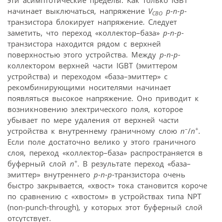
начинает выключаться, напряжение
V
p-n-p
-
CBO
транзистора блокирует напряжение. Следует
заметить, что переход «коллектор–база»
p-n-p
-
транзистора находится рядом с верхней
поверхностью этого устройства. Между
p-n-p
-
коллектором верхней части IGBT (эмиттером
устройства) и переходом «база–эмиттер» с
рекомбинирующими носителями начинает
появляться высокое напряжение. Оно приводит к
возникновению электрического поля, которое
убывает по мере удаления от верхней части
–
+
устройства к внутреннему граничному слою
n
/
n
.
Если поле достаточно велико у этого граничного
слоя, переход «коллектор–база» распространяется в
+
буферный слой
n
. В результате переход «база–
эмиттер» внутреннего
p-n-p
-транзистора очень
быстро закрывается, «хвост» тока становится короче
по сравнению с «хвостом» в устройствах типа NPT
(non-punch-through), у которых этот буферный слой
отсутствует.