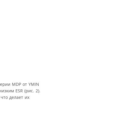
серии MDP от YMIN
зким ESR (рис. 2).
что делает их