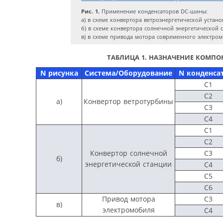
Рис. 1.
Применение конденсаторов DC-шины:
а) в схеме конвертора ветроэнергетической устано
б) в схеме конвертора солнечной энергетической 
в) в схеме привода мотора современного электро
ТАБЛИЦА 1. НАЗНАЧЕНИЕ КОМПОН
N рисунка
Система/Оборудование
N конденса
С1
С2
а)
Конвертор ветротурбины
C3
С4
С1
С2
Конвертор солнечной
C3
б)
энергетической станции
С4
C5
C6
Привод мотора
С3
в)
электромобиля
C4