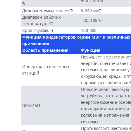
500-1700 В
В
Диапазон емкостей, мкФ
5-240 мкФ
Диапазон рабочих
-40…105°С
температур, °С
Срок службы, ч
100 000
Функция конденсаторов серии
MDP
в различных
применения
Область применения
Функция
Повышает эффективнос
энергии, обеспечивает 
Инверторы солнечных
системы в различных у
станций
окружающей среды, оп
параметры солнечных 
Обеспечивает высокую 
устройства, что гарант
энергоснабжение основ
UPS/ИБП
пропадании питания и
колебания напряжения 
системы
Противостоит жестким