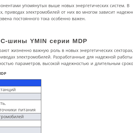
нентами упомянутых выше новых энергетических систем. В
х, приводах электромобилей от них во многом зависит надежн
звена постоянного тока особенно важен.
DC
-шины
YMIN
серии
MDP
ают жизненно важную роль в новых энергетических секторах,
приводах электромобилей. Разработанные для надежной работы
ьностью параметров, высокой надежностью и длительным срок
MDP
станций
ть,
точники питания
тромобилей