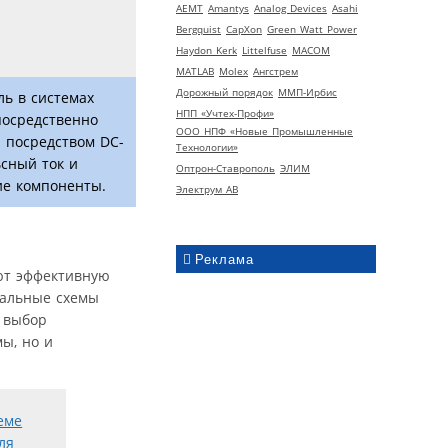
AEMT
Amantys
Analog Devices
Asahi
Bergquist
CapXon
Green Watt Power
Haydon Kerk
Littelfuse
MACOM
MATLAB
Molex
Ангстрем
Дорожный порядок
ММП-Ирбис
ль в системах
НПП «Учтех-Профи»
посредственно
ООО НПФ «Новые Промышленные
 посредством DC-
Технологии»
сный ток и
Оптрон-Ставрополь
ЭЛИМ
ие компоненты.
Электрум АВ
Реклама
ют эффективную
иальные схемы
 выбор
ы, но и