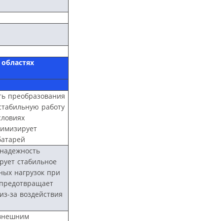
 областях
ть преобразования
стабильную работу
словиях
тимизирует
батарей
надежность
ирует стабильное
ных нагрузок при
 предотвращает
из-за воздействия
 внешним