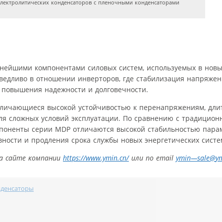
лектролитических конденсаторов с пленочными конденсаторами
жнейшими компонентами силовых систем, используемых в нов
аведливо в отношении инверторов, где стабилизация напряже
 повышения надежности и долговечности.
тличающиеся высокой устойчивостью к перенапряжениям, дли
ля сложных условий эксплуатации. По сравнению с традицио
поненты серии MDP отличаются высокой стабильностью парам
ости и продления срока службы новых энергетических систе
а сайте компании
https://www.ymin.cn/
или по
email
ymin
—
sale
@
y
денсаторы