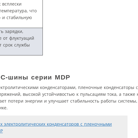
к всплески
температура, что
 и стабильную
ь зарядки,
 от флуктуаций
т срок службы
DC
-шины серии
MDP
тролитическими конденсаторами, пленочные конденсаторы 
яжений, высокой устойчивостью к пульсациям тока, а также ни
ет потери энергии и улучшает стабильность работы системы, 
ике.