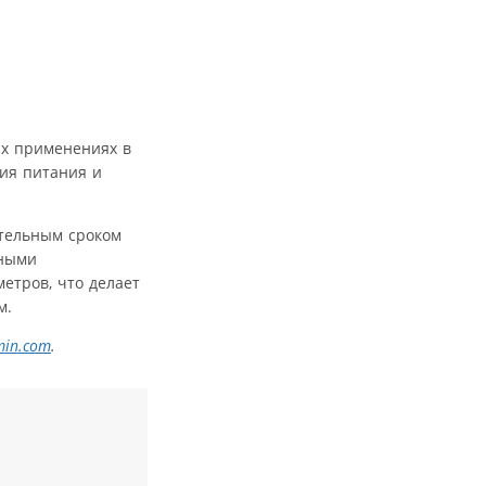
ых применениях в
ния питания и
тельным сроком
нными
етров, что делает
м.
min
.
com
.