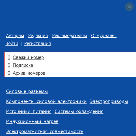
×
×
Авторам
Редакция
Рекламодателям
О журнале
Войти
|
Регистрация
Свежий номер
Подписка
Архив номеров
Skip to content
Силовые разъемы
Компоненты силовой электроники
Электроприводы
Источники питания
Системы охлаждения
Индукционный нагрев
Электромагнитная совместимость