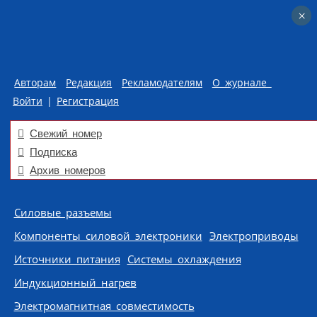
×
×
Авторам
Редакция
Рекламодателям
О журнале
Войти
|
Регистрация
Свежий номер
Подписка
Архив номеров
Skip to content
Силовые разъемы
Компоненты силовой электроники
Электроприводы
Источники питания
Системы охлаждения
Индукционный нагрев
Электромагнитная совместимость