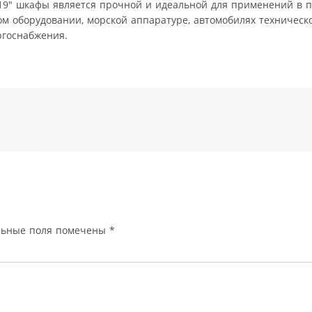
в 19″ шкафы является прочной и идеальной для применений в
ом оборудовании, морской аппаратуре, автомобилях техничес
ргоснабжения.
льные поля помечены
*