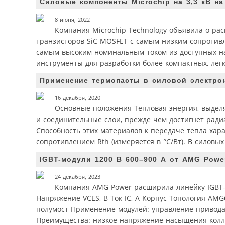
Силовые компоненты Microchip на 3,3 кВ на
8 июня, 2022
Компания Microchip Technology объявила о ра
транзисторов SiC MOSFET с самым низким сопротивл
самым высоким номинальным током из доступных на
инструменты для разработки более компактных, лег
Применение термопасты в силовой электрон
16 декабря, 2020
Основные положения Тепловая энергия, выдел
и соединительные слои, прежде чем достигнет ради
Способность этих материалов к передаче тепла хара
сопротивлением Rth (измеряется в °С/Вт). В силовых
IGBT-модули 1200 В 600–900 А от AMG Powe
24 декабря, 2023
Компания AMG Power расширила линейку IGBT-м
Напряжение VCES, В Ток IC, А Корпус Топология A
полумост Применение модулей: управление привода
Преимущества: низкое напряжение насыщения коллект