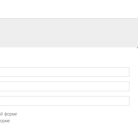
ой форме
форме