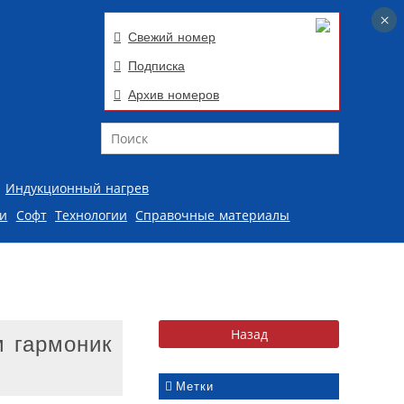
×
×
Свежий номер
Подписка
Архив номеров
Поиск
Индукционный нагрев
ии
Софт
Технологии
Справочные материалы
м гармоник
Метки