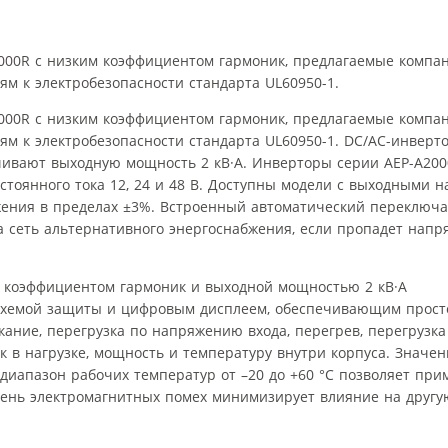
00R с низким коэффициентом гармоник, предлагаемые компани
ям к электробезопасности стандарта UL60950-1.
00R с низким коэффициентом гармоник, предлагаемые компани
ям к электробезопасности стандарта UL60950-1. DC/AC-инверт
чивают выходную мощность 2 кВ·А. Инверторы серии AEP-A200
остоянного тока 12, 24 и 48 В. Доступны модели с выходными 
яжения в пределах ±3%. Встроенный автоматический переключа
 сеть альтернативного энергоснабжения, если пропадет напр
схемой защиты и цифровым дисплеем, обеспечивающим прост
кание, перегрузка по напряжению входа, перегрев, перегрузка
к в нагрузке, мощность и температуру внутри корпуса. Значен
диапазон рабочих температур от –20 до +60 °С позволяет пр
вень электромагнитных помех минимизирует влияние на другу