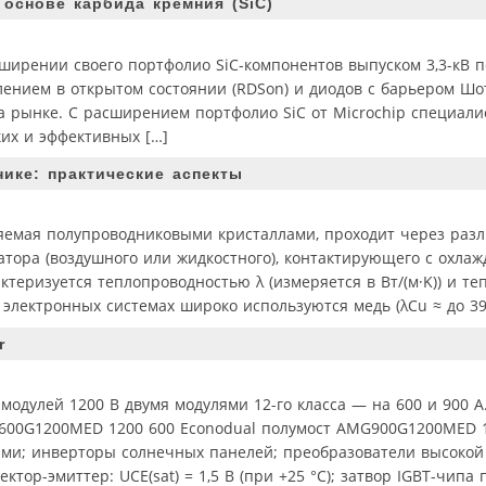
 основе карбида кремния (SiC)
сширении своего портфолио SiC-компонентов выпуском 3,3-кВ 
ением в открытом состоянии (RDSon) и диодов с барьером Шотт
 рынке. С расширением портфолио SiC от Microchip специали
ких и эффективных […]
ике: практические аспекты
яемая полупроводниковыми кристаллами, проходит через раз
атора (воздушного или жидкостного), контактирующего с охла
ктеризуется теплопроводностью λ (измеряется в Вт/(м·K)) и т
 электронных системах широко используются медь (λCu ≈ до 390 
r
одулей 1200 В двумя модулями 12-го класса — на 600 и 900 А
MG600G1200MED 1200 600 Econodual полумост AMG900G1200MED 1
ми; инверторы солнечных панелей; преобразователи высокой
ор-эмиттер: UCE(sat) = 1,5 В (при +25 °С); затвор IGBT-чипа