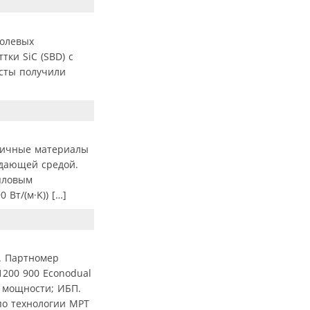
полевых
ки SiC (SBD) с
сты получили
личные материалы
ждающей средой.
епловым
Вт/(м·K)) […]
. Партномер
200 900 Econodual
 мощности; ИБП.
 по технологии MPT