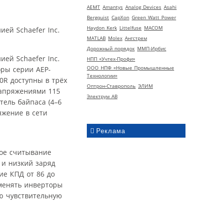
AEMT
Amantys
Analog Devices
Asahi
Bergquist
CapXon
Green Watt Power
Haydon Kerk
Littelfuse
MACOM
ей Schaefer Inc.
MATLAB
Molex
Ангстрем
Дорожный порядок
ММП-Ирбис
ей Schaefer Inc.
НПП «Учтех-Профи»
ООО НПФ «Новые Промышленные
оры серии AEP-
Технологии»
0R доступны в трёх
Оптрон-Ставрополь
ЭЛИМ
напряжениями 115
Электрум АВ
тель байпаса (4–6
яжение в сети
Реклама
ое считывание
 и низкий заряд
ие КПД от 86 до
именять инверторы
ю чувствительную