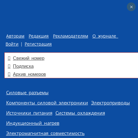
×
×
Авторам
Редакция
Рекламодателям
О журнале
Войти
|
Регистрация
Свежий номер
Подписка
Архив номеров
Skip to content
Силовые разъемы
Компоненты силовой электроники
Электроприводы
Источники питания
Системы охлаждения
Индукционный нагрев
Электромагнитная совместимость