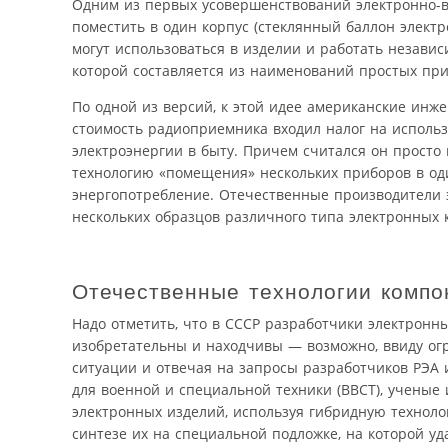
Одним из первых усовершенствований электронно-ва
поместить в один корпус (стеклянный баллон элект
могут использоваться в изделии и работать независ
которой составляется из наименований простых при
По одной из версий, к этой идее американские инже
стоимость радиоприемника входил налог на использ
электроэнергии в быту. Причем считался он прост
технологию «помещения» нескольких приборов в один
энергопотребление. Отечественные производители э
нескольких образцов различного типа электронных 
Отечественные технологии компо
Надо отметить, что в СССР разработчики электронны
изобретательны и находчивы — возможно, ввиду огр
ситуации и отвечая на запросы разработчиков РЭА 
для военной и специальной техники (ВВСТ), ученые
электронных изделий, используя гибридную техноло
синтезе их на специальной подложке, на которой уд