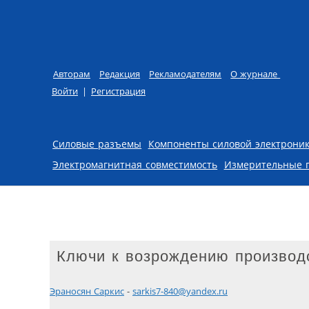
Авторам
Редакция
Рекламодателям
О журнале
Войти
|
Регистрация
Skip to content
Силовые разъемы
Компоненты силовой электрони
Электромагнитная совместимость
Измерительные 
Ключи к возрождению производс
Эраносян Cаркис
-
sarkis7-840@yandex.ru