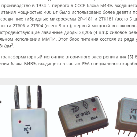
производство в 1974 г. первого в СССР блока БИВЭ, входящего
питания мощностью 400 Вт было использовано более девяти п
 среди них: гибридные микросхемы 2ГФ181 и 2ТК181 (всего 5 
ности 2Т606 и 2Т904 (всего 3 шт.); первый мощный высоковол
быстродействующие лавинные диоды 2Д206 (4 шт.); силовое рел
льном исполнении ММТИ. Этот блок питания состоял из ряда
3
Вт/дм
.
естрансформаторный источник вторичного электропитания [5] 
ения блока БИВЭ, входящего в состав РЭА специального кораб