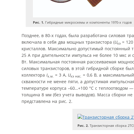
Рис. 1.
Гибридные микросхемы и компоненты 1970-х годов
Позднее, в 80-х годах, была разработана силовая тр
включала в себя два мощных транзистора (
U
= 120
кэ
кристаллов. Максимально допустимый постоянный т
25 А при длительности импульса не более 10 мкс и
Вт. Максимальная постоянная рассеиваемая мощност
силовых транзисторов, в этой гибридной сборке бы
коллектора
I
= 3 А,
U
= 0,6 В, а максимальны
к.м.
кэ нас.
скважности не менее пяти, а допустимая импульсн
температуре корпуса –60…+100 °С с теплоотводом —
толщина 8 мм (без учета выводов). Масса сборки не 
представлена на рис. 2.
Рис. 2.
Транзисторная сборка 2ТС