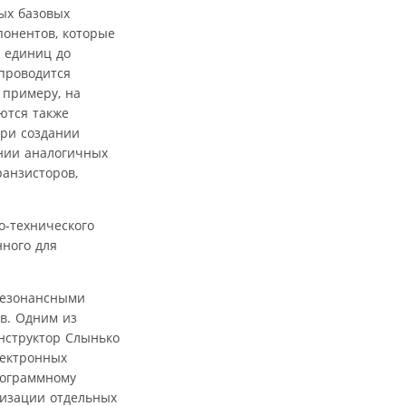
ых базовых
онентов, которые
т единиц до
 проводится
 примеру, на
ются также
при создании
ении аналогичных
ранзисторов,
о-технического
ного для
резонансными
ов. Одним из
нструктор Слынько
лектронных
рограммному
мизации отдельных