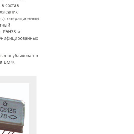
 в состав
оследних
шт.); операционный
ьтный
е РЭН33 и
 унифицированных
был опубликован в
ля ВМФ,