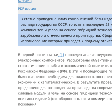
№ 3’2013
PDF версия
В статье проведен анализ компонентной базы изде
распада государства СССР, то есть в последние 2
компонентов и узлов на основе гибридной технол
зарубежного и отечественного производства. Сфо
использование которых приведет к подъему отеч
В первой части статьи
[1]
проведен анализ неудовле
электронных компонентов. Рассмотрены объективные
стратегические ошибки в экономической политике, 
Российской Федерации (РФ). В эти и последующие го
была жизненно необходима для планового, постепен
экономики к капиталистической. В результате пров
предложено для возрождения производства соврем
силовые модули и узлы на основе гибридной технол
все типы изделий (как оборонного, так и коммерчес
поколения.