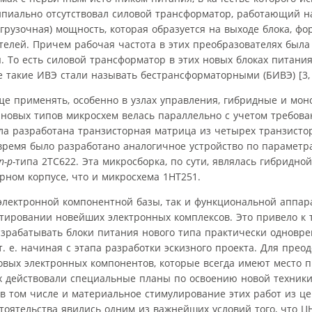
пиально отсутствовал силовой трансформатор, работающий н
грузочная) мощность, которая образуется на выходе блока, ф
елей. Причем рабочая частота в этих преобразователях была 
. То есть силовой трансформатор в этих новых блоках питания
е такие ИВЭ стали называть бестрансформаторными (БИВЭ) [3, 
ще применять, особенно в узлах управления, гибридные и мо
 новых типов микросхем велась параллельно с учетом требов
ла разработана транзисторная матрица из четырех транзист
 время было разработано аналогичное устройство по параметр
n-p-
типа 2ТС622. Эта микросборка, по сути, являлась гибридно
рном корпусе, что и микросхема 1НТ251.
электронной компонентной базы, так и функциональной аппар
ровании новейших электронных комплексов. Это привело к т
азрабатывать блоки питания нового типа практически одновре
т. е. начиная с этапа разработки эскизного проекта. Для прео
вых электронных компонентов, которые всегда имеют место 
х действовали специальные планы по освоению новой техники
в том числе и материальное стимулирование этих работ из це
тоятельства явились одним из важнейших условий того, что Ц