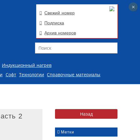
×
×
Свежий номер
Подписка
Архив номеров
Поиск
Индукционный нагрев
ии
Софт
Технологии
Справочные материалы
асть 2
Метки