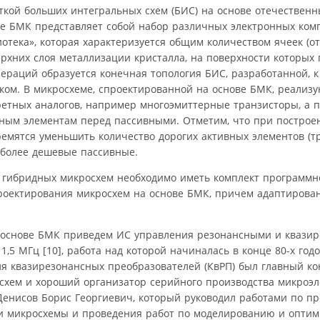
ткой больших интегральных схем (БИС) на основе отечественн
е БМК представляет собой набор различных электронных комп
отека», которая характеризуется общим количеством ячеек (о
ерхних слоя металлизации кристалла, на поверхности которых
ераций образуется конечная топология БИС, разработанной, к
ком. В микросхеме, спроектированной на основе БМК, реализу
ретных аналогов, например многоэмиттерные транзисторы, а 
вным элементам перед пассивными. Отметим, что при постро
тремятся уменьшить количество дорогих активных элементов (т
, более дешевые пассивные.
и гибридных микросхем необходимо иметь комплект программн
оектирования микросхем на основе БМК, причем адаптирован
а основе БМК приведем ИС управления резонансными и квази
,5 МГц [10], работа над которой начиналась в конце 80-х год
я квазирезонансных преобразователей (КвРП) был главный ко
схем и хороший организатор серийного производства микроэ
Денисов Борис Георгиевич, который руководил работами по п
ии микросхемы и проведения работ по моделированию и опти