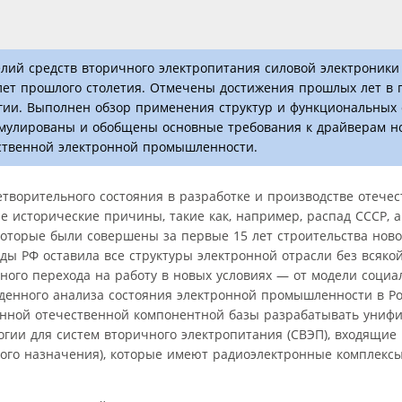
лий средств вторичного электропитания силовой электроники
5 лет прошлого столетия. Отмечены достижения прошлых лет в 
огии. Выполнен обзор применения структур и функциональных
рмулированы и обобщены основные требования к драйверам но
ественной электронной промышленности.
творительного состояния в разработке и производстве отече
 исторические причины, такие как, например, распад СССР, а
которые были совершены за первые 15 лет строительства ново
ды РФ оставила все структуры электронной отрасли без всяко
ного перехода на работу в новых условиях — от модели социа
еденного анализа состояния электронной промышленности в Р
енной отечественной компонентной базы разрабатывать уни
огии для систем вторичного электропитания (СВЭП), входящие
кого назначения), которые имеют радио­электронные комплекс