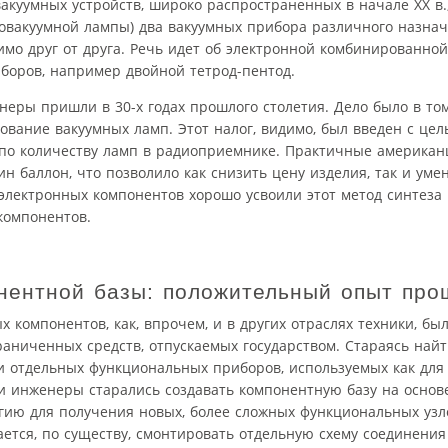
куумных устройств, широко распространенных в начале XX в.
ровакуумной лампы) два вакуумных прибора различного назнач
имо друг от друга. Речь идет об электронной комбинированной
боров, например двойной тетрод-пентод.
неры пришли в 30-х годах прошлого столетия. Дело было в том
ование вакуумных ламп. Этот налог, видимо, был введен с це
о по количеству ламп в радиоприемнике. Практичные америка
 баллон, что позволило как снизить цену изделия, так и уме
лектронных компонентов хорошо усвоили этот метод синтеза 
компонентов.
нентной базы: положительный опыт про
х компонентов, как, впрочем, и в других отраслях техники, бы
аниченных средств, отпускаемых государством. Стараясь найт
и отдельных функциональных приборов, используемых как для 
 и инженеры старались создавать компонентную базу на осно
гию для получения новых, более сложных функциональных узл
ается, по существу, смонтировать отдельную схему соединения