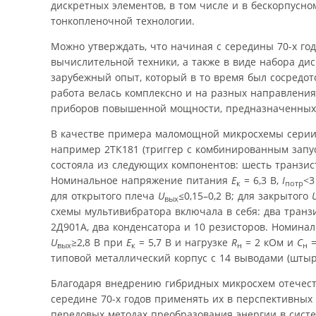
дискретных элементов, в том числе и в бескорпусн
тонкопленочной технологии.
Можно утверждать, что начиная с середины 70-х го
вычислительной техники, а также в виде набора ди
зарубежный опыт, который в то время был сосредот
работа велась комплексно и на разных направления
приборов повышенной мощности, предназначенных д
В качестве примера маломощной микросхемы серии 2
например 2ТК181 (триггер с комбинированным запус
состояла из следующих компонентов: шесть транзист
Номинальное напряжение питания
E
= 6,3 В,
I
<3
к
потр
для открытого плеча
U
≤
0,15–0,2 В; для закрытого
вых
схемы мультивибратора включала в себя: два транзи
2Д901А, два конденсатора и 10 резисторов. Номин
U
≥2,8 В при
E
= 5,7 В и нагрузке
R
= 2 кОм и
C
=
вых
к
н
н
типовой металлический корпус с 14 выводами (штыр
Благодаря внедрению гибридных микросхем отечест
середине 70-х годов применять их в перспективных
передовых методах преобразования энергии в систе