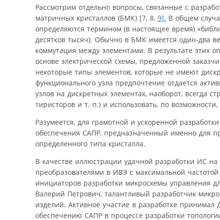
Рассмотрим отдельно вопросы, связанные с разрабо
матричных кристаллов (БМК) [7, 8,
9].
В общем случа
определяются термином (в настоящее время) «библи
десятков тысяч). Обычно в БМК имеется один-два в
коммутация между элементами. В результате этих оп
основе электрической схемы, предложенной заказчи
некоторые типы элементов, которые не имеют диск
функционального узла предпочтение отдается акти
узлов на дискретных элементах, наоборот, всегда с
тиристоров и т. п.) и использовать, по возможности
Разумеется, для грамотной и ускоренной разработк
обеспечения САПР, предназначенный именно для пр
определенного типа кристалла.
В качестве иллюстрации удачной разработки ИС н
преобразователями в ИВЭ с максимальной частотой 1
инициаторов разработки микросхемы управления дл
Валерий Петрович, талантливый разработчик микро
изделий. Активное участие в разработке принимал 
обеспечению САПР в процессе разработки тополог