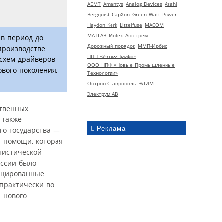
AEMT
Amantys
Analog Devices
Asahi
Bergquist
CapXon
Green Watt Power
Haydon Kerk
Littelfuse
MACOM
MATLAB
Molex
Ангстрем
 в период до
Дорожный порядок
ММП-Ирбис
производстве
НПП «Учтех-Профи»
 схем драйверов
ООО НПФ «Новые Промышленные
вого поколения,
Технологии»
Оптрон-Ставрополь
ЭЛИМ
Электрум АВ
ственных
 также
Реклама
го государства —
й помощи, которая
листической
оссии было
фицированные
 практически во
ы нового