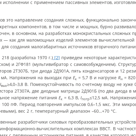
ом исполнении с применением пассивных элементов, изготовля
дов это направление создания сложных, функционально закон
скретных компонентов, в том числе и мощных, бурно развивало
очен, в основном, на разработках монокристальных сложных п
х — как для маломощных изделий элементов вычислительной т
ля создания малогабаритных источников вторичного питания
18 (разработка 1970 г.)
[2]
приведем некоторые характеристик
ком) и 2ГФ181 (мультивибратор с самовозбуждением). Структу
оров 2Т307Б, три диода 2Д901А, пять конденсаторов и 12 рези
 мА. Напряжения на выходах при
E
= 5,7 В и нагрузке
R
= 820
к
н
U
≥4,0–3,8 В. Помехоустойчивость по счетному входу не хуже 0
вых
стора 2Т307А, две диодные матрицы 2Д901Б (по два диода в м
альное напряжение питания
E
= 6,3 В,
I
≤
12,5 мА. Напряжени
к
потр
 100 пФ. Период повторения импульсов 0,6–1,5 мкс. Эти микр
евыми), вес 2 г, температурный диапазон –60…+70 °С.
венные разработчики силовых преобразовательных устройств 
 информационно-вычислительных комплексах ВВСТ. В частности
мах с первичным источником питания, в качестве которого ис