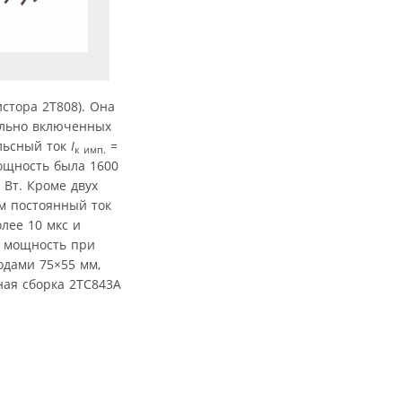
истора 2Т808). Она
ельно включенных
ульсный ток
I
=
к имп.
мощность была 1600
 Вт. Кроме двух
м постоянный ток
лее 10 мкс и
я мощность при
одами 75
×
55 мм,
рная сборка 2ТС843А