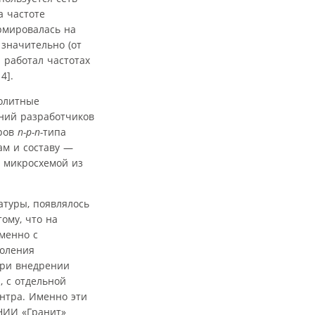
а частоте
ормировалась на
значительно (от
 работал частотах
4].
нолитные
аний разработчиков
оров
n-p-n-
типа
ам и составу —
й микросхемой из
атуры, появлялось
ому, что на
менно с
доления
при внедрении
, с отдельной
нтра. Именно эти
НИИ «Гранит»