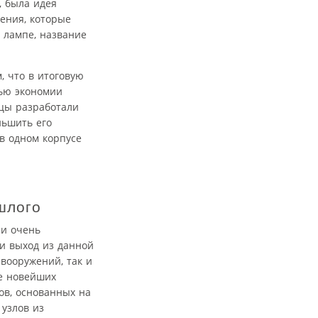
, была идея
ения, которые
 лампе, название
, что в итоговую
лью экономии
нцы разработали
ньшить его
в одном корпусе
шлого
ли очень
и выход из данной
вооружений, так и
ве новейших
ов, основанных на
 узлов из