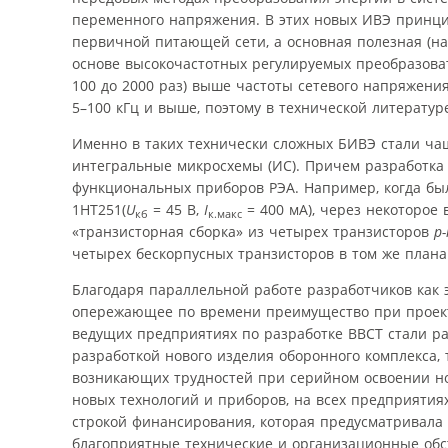
переменного напряжения. В этих новых ИВЭ принци
первичной питающей сети, а основная полезная (на
основе высокочастотных регулируемых преобразоват
100 до 2000 раз) выше частоты сетевого напряжения
5–100 кГц и выше, поэтому в технической литератур
Именно в таких технически сложных БИВЭ стали ча
интегральные микросхемы (ИС). Причем разработка
функциональных приборов РЭА. Например, когда бы
1НТ251(
U
= 45 В,
I
= 400 мА), через некоторое
кб
к.макс
«транзисторная сборка» из четырех транзисторов
p-
четырех бескорпусных транзисторов в том же плана
Благодаря параллельной работе разработчиков как 
опережающее по времени преимущество при проекти
ведущих предприятиях по разработке ВВСТ стали р
разработкой нового изделия оборонного комплекса, 
возникающих трудностей при серийном освоении но
новых технологий и приборов, на всех предприятия
строкой финансирования, которая предусматривала 
благоприятные технические и организационные обс