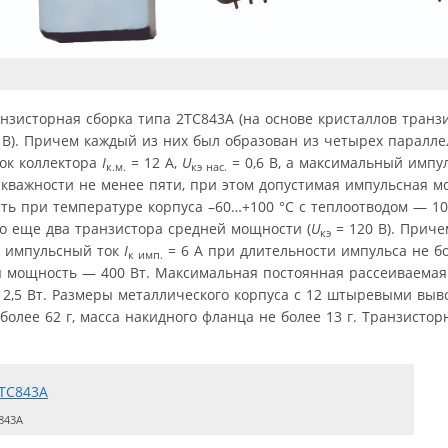
анзисторная сборка типа 2ТС843А (на основе кристаллов транз
 В). Причем каждый из них был образован из четырех паралл
ок коллектора
I
= 12 А,
U
= 0,6 В, а максимальный имп
к.м.
кэ нас.
 скважности не менее пяти, при этом допустимая импульсная 
ь при температуре корпуса –60…+100 °С с теплоотводом — 10
ло еще два транзистора средней мощности (
U
= 120 В). Приче
кэ
й импульсный ток
I
= 6 А при длительности импульса не бо
к имп.
ая мощность — 400 Вт. Максимальная постоянная рассеиваема
 2,5 Вт. Размеры металлического корпуса с 12 штыревыми выв
более 62 г, масса накидного фланца не более 13 г. Транзисто
843А