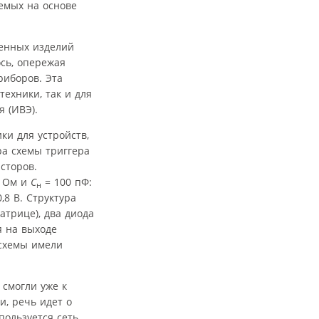
емых на основе
ченных изделий
сь, опережая
риборов. Эта
ехники, так и для
 (ИВЭ).
и для устройств,
ра схемы триггера
сторов.
 Ом и
C
= 100 пФ:
н
,8 В. Структура
атрице), два диода
я на выходе
осхемы имели
смогли уже к
, речь идет о
пользуется сеть