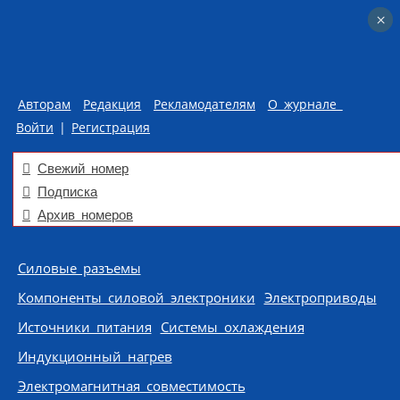
×
×
Авторам
Редакция
Рекламодателям
О журнале
Войти
|
Регистрация
Свежий номер
Подписка
Архив номеров
Skip to content
Силовые разъемы
Компоненты силовой электроники
Электроприводы
Источники питания
Системы охлаждения
Индукционный нагрев
Электромагнитная совместимость