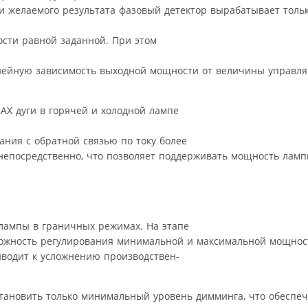
и желаемого результата фазовый детектор вырабатывает толь
ости равной заданной. При этом
инейную зависимость выходной мощности от величины управля
АХ дуги в горячей и холодной лампе
вания с обратной связью по току более
 непосредственно, что позволяет поддерживать мощность лам
лампы в граничных режимах. На этапе
можность регулирования минимальной и максимальной мощнос
иводит к усложнению производствен-
становить только минимальный уровень димминга, что обеспе