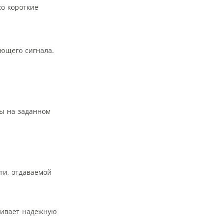
ко короткие
ющего сигнала.
пы на заданном
ти, отдаваемой
чивает надежную