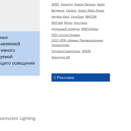
AEMT
Amantys
Analog Devices
Asahi
Bergquist
CapXon
Green Watt Power
Haydon Kerk
Littelfuse
MACOM
MATLAB
Molex
Ангстрем
Дорожный порядок
ММП-Ирбис
НПП «Учтех-Профи»
нных
ООО НПФ «Новые Промышленные
равляемой
Технологии»
тивного
Оптрон-Ставрополь
ЭЛИМ
руемой
Электрум АВ
ающего освещения
Реклама
rescent Lighting