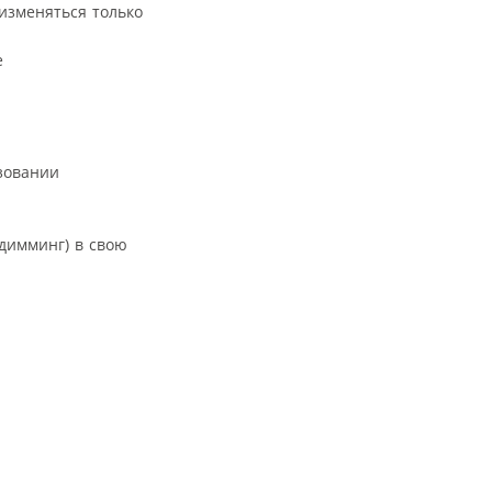
 изменяться только
е
зовании
димминг) в свою