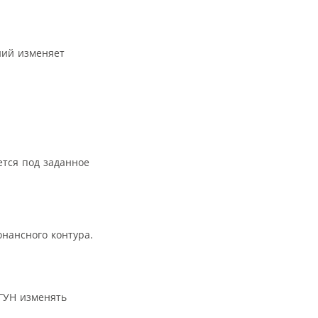
ний изменяет
ется под заданное
нансного контура.
 ГУН изменять