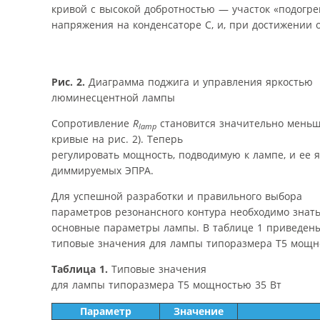
кривой с высокой добротностью — участок «подогрев
напряжения на конденсаторе С, и, при достижении 
Рис. 2.
Диаграмма поджига и управления яркостью
люминесцентной лампы
Сопротивление
R
становится значительно меньше
lamp
кривые на рис. 2). Теперь
регулировать мощность, подводимую к лампе, и ее
диммируемых ЭПРА.
Для успешной разработки и правильного выбора
параметров резонансного контура необходимо знат
основные параметры лампы. В таблице 1 приведен
типовые значения для лампы типоразмера Т5 мощно
Таблица 1.
Типовые значения
для лампы типоразмера Т5 мощностью 35 Вт
Параметр
Значение