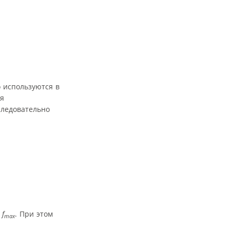
 используются в
ся
следовательно
я
f
. При этом
max