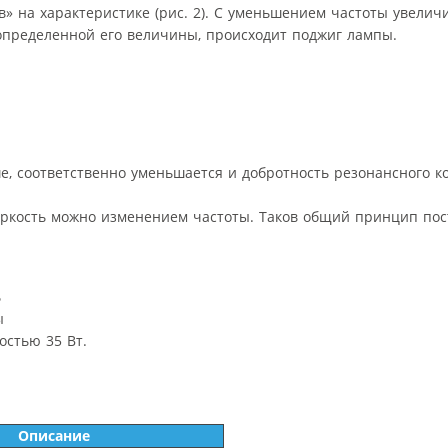
» на характеристике (рис. 2). С уменьшением частоты увелич
определенной его величины, происходит поджиг лампы.
, соответственно уменьшается и добротность резонансного ко
 яркость можно изменением частоты. Таков общий принцип по
ь
ы
стью 35 Вт.
Описание