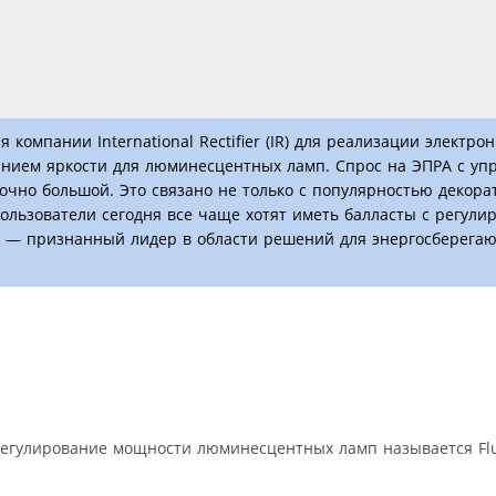
омпании International Rectifier (IR) для реализации электро
анием яркости для люминесцентных ламп. Спрос на ЭПРА с уп
чно большой. Это связано не только с популярностью декора
ользователи сегодня все чаще хотят иметь балласты с регули
час — признанный лидер в области решений для энергосберег
гулирование мощности люминесцентных ламп называется Fluo