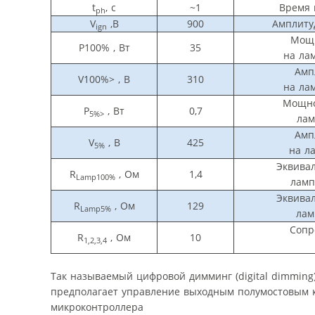
t
, с
~1
Время 
ph
V
,В
900
Амплиту
ign
Мощн
P100% , Вт
35
на ла
Амп
V100%> , В
310
на ла
Мощно
P
, Вт
0,7
5%>
лам
Амп
V
, В
425
5%
на л
Эквива
R
, Ом
1,4
Lamp100%
ламп
Эквива
R
, Ом
129
Lamp5%
лам
Сопр
R
, Ом
10
1,2,3,4
Так называемый цифровой димминг (digital dimming
предполагает управление выходным полумостовым 
микроконтроллера