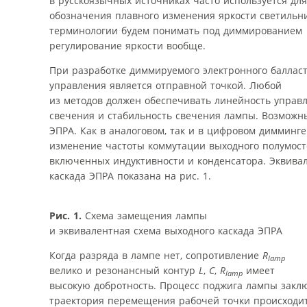
в русскоязычных источниках часто используется для
обозначения плавного изменения яркости светильн
терминологии будем понимать под диммированием
регулирование яркости вообще.
При разработке диммируемого электронного баллас
управления является отправной точкой. Любой
из методов должен обеспечивать линейность управ
свечения и стабильность свечения лампы. Возможны
ЭПРА. Как в аналоговом, так и в цифровом димминг
изменение частоты коммутации выходного полумосто
включенных индуктивности и конденсатора. Эквива
каскада ЭПРА показана на рис. 1.
Рис. 1.
Схема замещения лампы
и эквивалентная схема выходного каскада ЭПРА
Когда разряда в лампе нет, сопротивление
R
lamp
велико и резонансный контур
L
,
C
,
R
имеет
lamp
высокую добротность. Процесс поджига лампы закл
траектория перемещения рабочей точки происходи