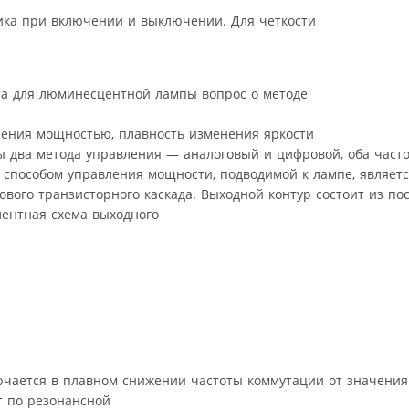
ика при включении и выключении. Для четкости
та для люминесцентной лампы вопрос о методе
ления мощностью, плавность изменения яркости
 два метода управления — аналоговый и цифровой, оба часто
е способом управления мощности, подводимой к лампе, являет
вого транзисторного каскада. Выходной контур состоит из по
лентная схема выходного
ючается в плавном снижении частоты коммутации от значени
т по резонансной