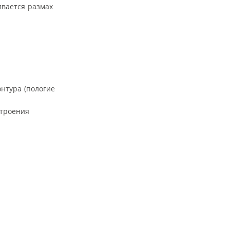
ивается размах
нтура (пологие
строения