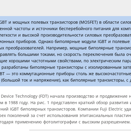
GBT и мощных полевых транзисторов (MOSFET) в области сило
менной частоты и источники бесперебойного питания для комп
легкости и высокой производительности силовых преобразова
ионных приборов. Однако биполярные модули IGBT и полевые
вых преобразователей. Например, мощные биполярные транзи
равлять большими токами, но скорость переключения была оч
щие хорошими частотными свойствами, по электрическим пар
 разработаны биполярные транзисторы с изолированным затво
GBT — это коммутационные приборы столь же высокочастотные
 (большой ток и напряжение), как биполярные транзисторы, с 
ic Device Technology (FDT) начала производство и продвижение 
в 1988 году. На рис. 1 представлен краткий обзор развития 
ий IGBT биполярных транзисторов. Компании Fuji Electric уд
ех поколений за счет использования эпитаксиальных пластин
агодаря применению фотолитографии с высоким разрешением.