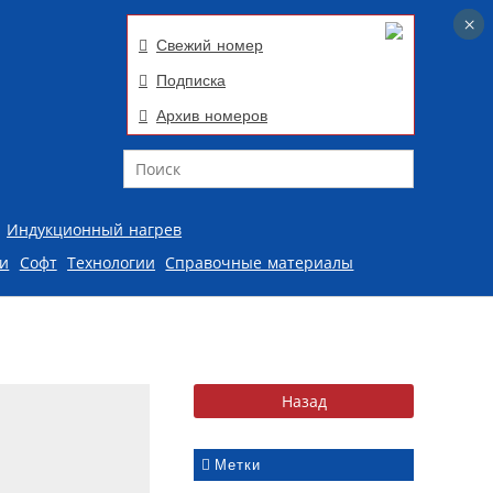
×
×
Свежий номер
Подписка
Архив номеров
Поиск
Индукционный нагрев
ии
Софт
Технологии
Справочные материалы
Метки