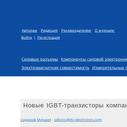
Авторам
Редакция
Рекламодателям
О журнале
Войти
|
Регистрация
Skip to content
Силовые разъемы
Компоненты силовой электрони
Электромагнитная совместимость
Измерительные 
Новые IGBT-транзисторы компани
Сидоров Михаил
-
sidorov@itc-electronics.com