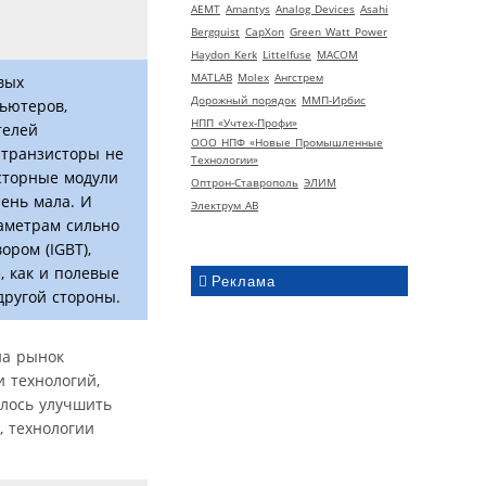
AEMT
Amantys
Analog Devices
Asahi
Bergquist
CapXon
Green Watt Power
Haydon Kerk
Littelfuse
MACOM
MATLAB
Molex
Ангстрем
вых
Дорожный порядок
ММП-Ирбис
ьютеров,
НПП «Учтех-Профи»
телей
ООО НПФ «Новые Промышленные
 транзисторы не
Технологии»
сторные модули
Оптрон-Ставрополь
ЭЛИМ
ень мала. И
Электрум АВ
аметрам сильно
ром (IGBT),
, как и полевые
Реклама
другой стороны.
на рынок
и технологий,
алось улучшить
, технологии