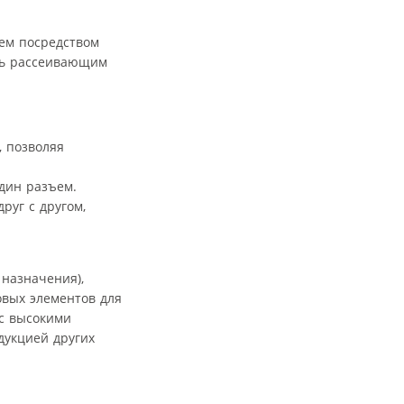
лем посредством
ть рассеивающим
, позволяя
дин разъем.
руг с другом,
 назначения),
овых элементов для
 с высокими
дукцией других