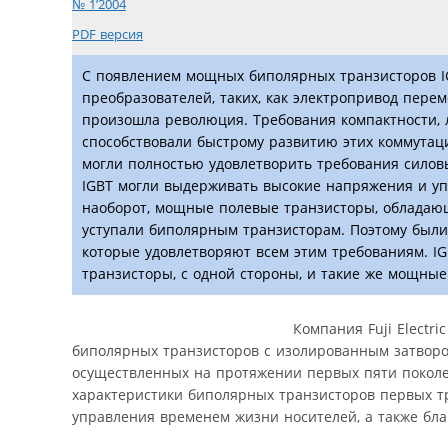
№ 1’2004
PDF версия
С появлением мощных биполярных транзисторов I
преобразователей, таких, как электропривод пере
произошла революция. Требования компактности, 
способствовали быстрому развитию этих коммутац
могли полностью удовлетворить требования сило
IGBT могли выдерживать высокие напряжения и уп
наоборот, мощные полевые транзисторы, обладаю
уступали биполярным транзисторам. Поэтому были
которые удовлетворяют всем этим требованиям. I
транзисторы, с одной стороны, и такие же мощные
Компания Fuji Electr
биполярных транзисторов с изолированным затвором 
осуществленных на протяжении первых пяти поколен
характеристики биполярных транзисторов первых тр
управления временем жизни носителей, а также бл