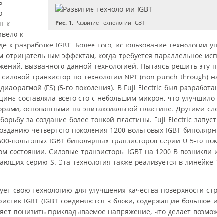
ь
о
н к
Рис. 1.
Развитие технологии IGBT
ивело к
к разработке IGBT. Более того, использование технологии у
 отрицательным эффектам, когда требуется параллельное ис
жений, вызванного данной технологией. Пытаясь решить эту 
силовой транзистор по технологии NPT (non-punch through) на
иафрагмой (FS) (5-го поколения). В Fuji Electric был разработа
щина составляла всего сто с небольшим микрон, что улучшило 
орами, основанными на эпитаксиальной пластине. Другими сл
орьбу за создание более тонкой пластины. Fuji Electric запу
созданию четвертого поколения 1200-вольтовых IGBT биполяр
 600-вольтовых IGBT биполярных транзисторов серии U 5-го п
 состоянии. Силовые транзисторы IGBT на 1200 В возникли и
жающих серию S. Эта технология также реализуется в линейке 
вует свою технологию для улучшения качества поверхности стр
истик IGBT (IGBT соединяются в блоки, содержащие большое и
яет понизить прикладываемое напряжение, что делает возмо