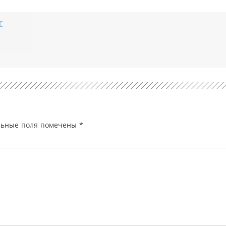
T
льные поля помечены
*