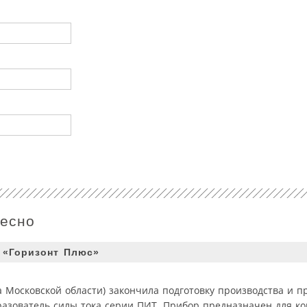
ресно
 «Горизонт Плюс»
 Московской области) закончила подготовку производства и п
зователь силы тока серии ПИТ. Прибор предназначен для ко