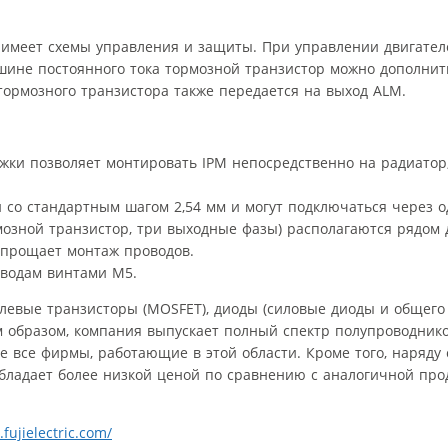
, имеет схемы управления и защиты. При управлении двигате
шине постоянного тока тормозной транзистор можно дополни
тормозного транзистора также передается на выход ALM.
жки позволяет монтировать IPM непосредственно на радиатор
 со стандартным шагом 2,54 мм и могут подключаться через о
зной транзистор, три выходные фазы) располагаются рядом д
упрощает монтаж проводов.
водам винтами M5.
олевые транзисторы (MOSFET), диоды (силовые диоды и общего
м образом, компания выпускает полный спектр полупроводник
не все фирмы, работающие в этой области. Кроме того, наряду
 обладает более низкой ценой по сравнению с аналогичной про
fujielectric.com/