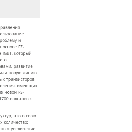
правления
пользование
проблему и
 основе FZ-
н IGBT, который
его
овами, развитие
стили новую линию
ных транзисторов
околения, имеющих
з новой FS-
1700-вольтовых
уктур, что в свою
х количество;
жным увеличение