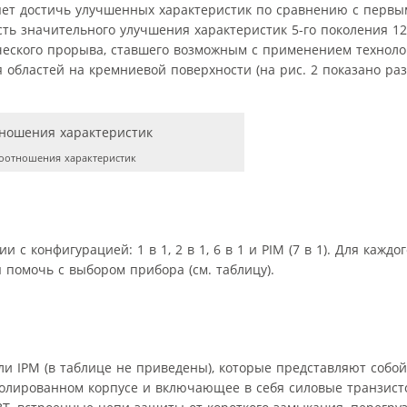
зволяет достичь улучшенных характеристик по сравнению с пер
ть значительного улучшения характеристик 5-го поколения 12
ического прорыва, ставшего возможным с применением техноло
бластей на кремниевой поверхности (на рис. 2 показано ра
оотношения характеристик
и с конфигурацией: 1 в 1, 2 в 1, 6 в 1 и PIM (7 в 1). Для кажд
 помочь с выбором прибора (см. таблицу).
дули IPM (в таблице не приведены), которые представляют соб
золированном корпусе и включающее в себя силовые транзист