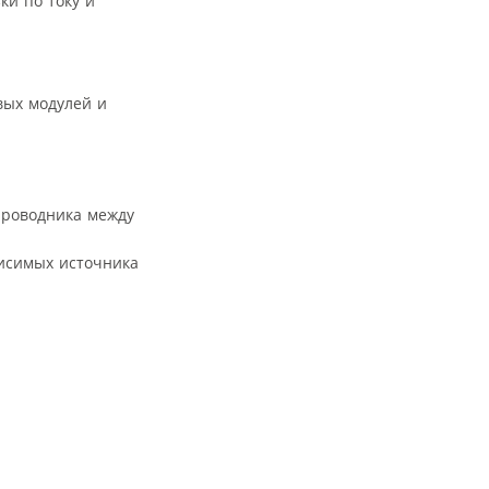
ки по току и
вых модулей и
проводника между
висимых источника