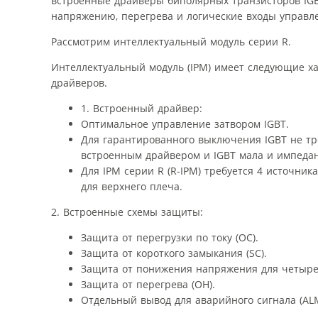
встроенные драйверы биполярных транзисторов IGBT
напряжению, перегрева и логические входы управл
Рассмотрим интеллектуальный модуль серии R.
Интеллектуальный модуль (IPM) имеет следующие х
драйверов.
1. Встроенный драйвер:
Оптимальное управление затвором IGBT.
Для гарантированного выключения IGBT не тр
встроенным драйвером и IGBT мала и импедан
Для IPM серии R (R-IPM) требуется 4 источни
для верхнего плеча.
2. Встроенные схемы защиты:
Защита от перегрузки по току (OC).
Защита от короткого замыкания (SC).
Защита от понижения напряжения для четыре
Защита от перегрева (OH).
Отдельный вывод для аварийного сигнала (ALM