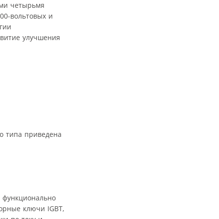
выми четырьмя
00-вольтовых и
гии
звитие улучшения
ого типа приведена
ой функционально
орные ключи IGBT,