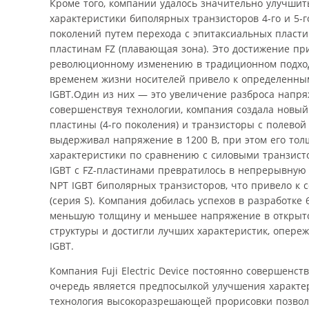
Кроме того, компании удалось значительно улучшит
характеристики биполярных транзисторов 4-го и 5-г
поколений путем перехода с эпитаксиальных пласти
пластинам FZ (плавающая зона). Это достижение пр
революционному изменению в традиционном подходе 
временем жизни носителей привело к определенным
IGBT.Один из них — это увеличение разброса напря
совершенствуя технологии, компания создала новый 
пластины (4-го поколения) и транзисторы с полевой д
выдерживал напряжение в 1200 В, при этом его тол
характеристики по сравнению с силовыми транзист
IGBT с FZ-пластинами превратилось в непрерывную б
NPT IGBT биполярных транзисторов, что привело к 
(серия S). Компания добилась успехов в разработке
меньшую толщину и меньшее напряжение в открытом
структуры и достигли лучших характеристик, опере
IGBT.
Компания Fuji Electric Device постоянно совершенст
очередь является предпосылкой улучшения характер
технология высокоразрешающей прорисовки позвол