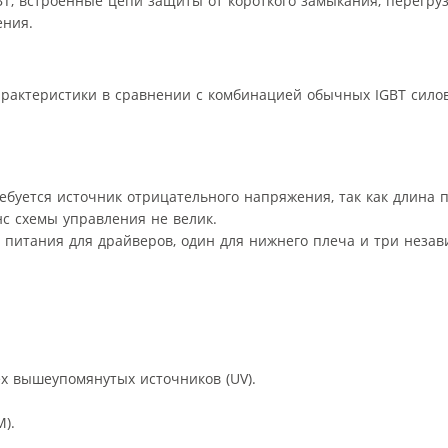
, встроенные цепи защиты от короткого замыкания, перегруз
ения.
арактеристики в сравнении с комбинацией обычных IGBT сило
ебуется источник отрицательного напряжения, так как длина 
с схемы управления не велик.
ка питания для драйверов, один для нижнего плеча и три неза
х вышеупомянутых источников (UV).
).