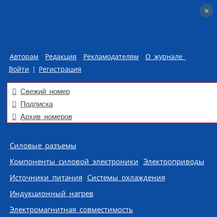
×
×
Авторам
Редакция
Рекламодателям
О журнале
Войти
|
Регистрация
Свежий номер
Подписка
Архив номеров
Skip to content
Силовые разъемы
Компоненты силовой электроники
Электроприводы
Источники питания
Системы охлаждения
Индукционный нагрев
Электромагнитная совместимость