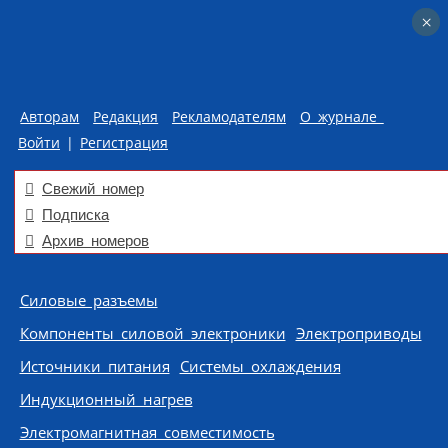
×
×
Авторам
Редакция
Рекламодателям
О журнале
Войти
|
Регистрация
Свежий номер
Подписка
Архив номеров
Skip to content
Силовые разъемы
Компоненты силовой электроники
Электроприводы
Источники питания
Системы охлаждения
Индукционный нагрев
Электромагнитная совместимость