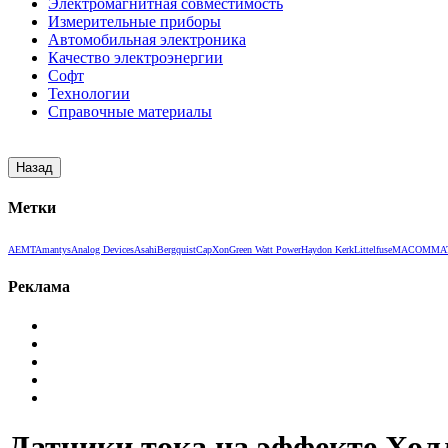
Электромагнитная совместимость
Измерительные приборы
Автомобильная электроника
Качество электроэнергии
Софт
Технологии
Справочные материалы
Метки
AEMT
Amantys
Analog Devices
Asahi
Bergquist
CapXon
Green Watt Power
Haydon Kerk
Littelfuse
MACOM
MA
Реклама
Датчики тока на эффекте Хол