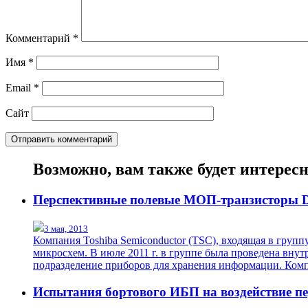
Комментарий
*
Имя
*
Email
*
Сайт
Возможно, вам также будет интерес
Перспективные полевые МОП-транзисторы D
3 мая, 2013
Компания Toshiba Semiconductor (TSC), входящая в груп
микросхем. В июле 2011 г. в группе была проведена вну
подразделение приборов для хранения информации. Комп
Испытания бортового ИБП на воздействие п