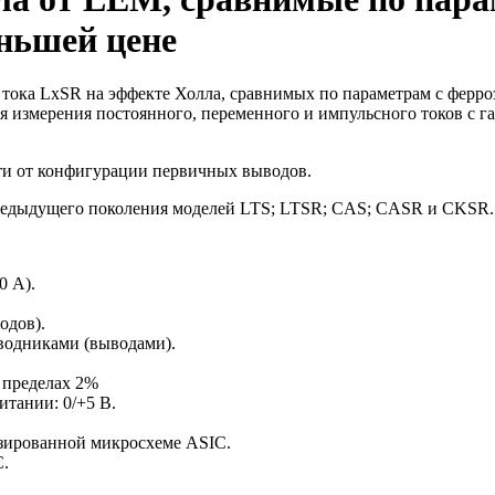
еньшей цене
ока LxSR на эффекте Холла, сравнимых по параметрам с ферроз
я измерения постоянного, переменного и импульсного токов с г
сти от конфигурации первичных выводов.
редыдущего поколения моделей LTS; LTSR; CAS; CASR и CKSR.
0 A).
одов).
водниками (выводами).
 пределах 2%
тании: 0/+5 В.
зированной микросхеме ASIC.
C.