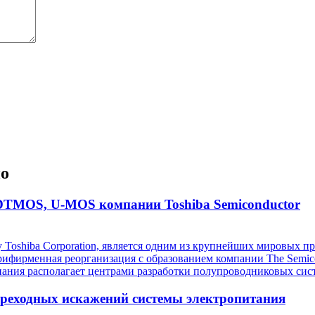
но
TMOS, U-MOS компании Toshiba Semiconductor
пу Toshiba Corporation, является одним из крупнейших мировых
трифирменная реорганизация с образованием компании The Semico
ания располагает центрами разработки полупроводниковых сис
ереходных искажений системы электропитания