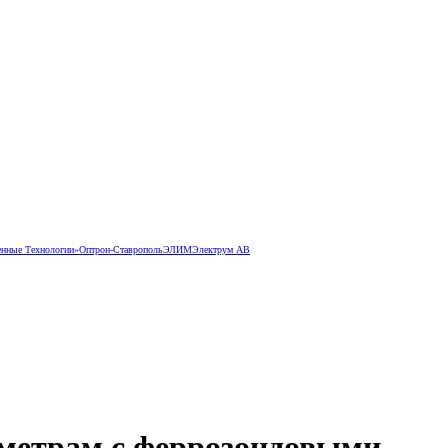
ные Технологии»
Оптрон-Ставрополь
ЭЛИМ
Электрум АВ
аметрам с феррозондовыми