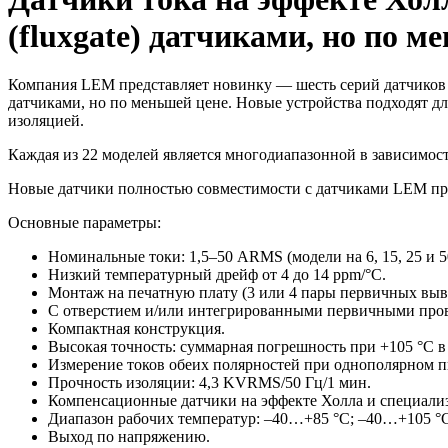
(fluxgate) датчиками, но по м
Компания LEM представляет новинку — шесть серий датчиков т
датчиками, но по меньшей цене. Новые устройства подходят дл
изоляцией.
Каждая из 22 моделей является многодиапазонной в зависимо
Новые датчики полностью совместимости с датчиками LEM п
Основные параметры:
Номинальные токи: 1,5–50 ARMS (модели на 6, 15, 25 и 5
Низкий температурный дрейф от 4 до 14 ppm/°C.
Монтаж на печатную плату (3 или 4 пары первичных выв
С отверстием и/или интегрированными первичными про
Компактная конструкция.
Высокая точность: суммарная погрешность при +105 °C в
Измерение токов обеих полярностей при однополярном пи
Прочность изоляции: 4,3 KVRMS/50 Гц/1 мин.
Компенсационные датчики на эффекте Холла и специали
Диапазон рабочих температур: –40…+85 °C; –40…+105 °
Выход по напряжению.