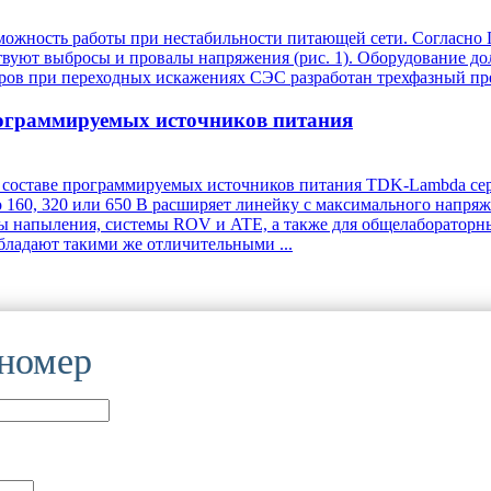
зможность работы при нестабильности питающей сети. Согласно
твуют выбросы и провалы напряжения (рис. 1). Оборудование до
оров при переходных искажениях СЭС разработан трехфазный пр
рограммируемых источников питания
составе программируемых источников питания TDK-Lambda сери
160, 320 или 650 В расширяет линейку с максимального напряж
ссы напыления, системы ROV и ATE, а также для общелаборато
бладают такими же отличительными ...
 номер