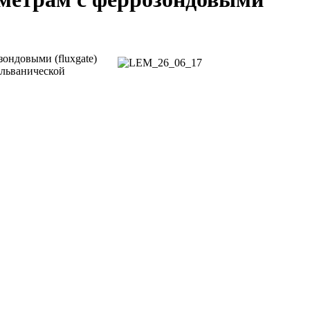
ондовыми (fluxgate)
альванической