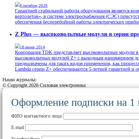
6 октября, 2020
Гарантией стабильной работы оборудования является во
вертолетов», в системе электроснабжения (СЭС) присутс
обеспечения бесперебойной работы электрических приб
Z Plus — высоковольтные модули в серии п
18 июня, 2014
Корпорация TDK представляет высоковольтные модули в 
высоковольтных модулей Z+ с выходным напряжением до 
предназначены для таких видов применения, как проце
Lambda серии Z+ обеспечиваются 5-летней гарантией и о
Наши журналы:
© Copyright 2026 Силовая электроника
Оформление подписки на 1
ФИО контактного лица
E-mail
Телефон/факс