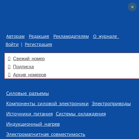
×
×
Авторам
Редакция
Рекламодателям
О журнале
Войти
|
Регистрация
Свежий номер
Подписка
Архив номеров
Skip to content
Силовые разъемы
Компоненты силовой электроники
Электроприводы
Источники питания
Системы охлаждения
Индукционный нагрев
Электромагнитная совместимость