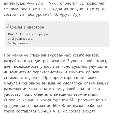
амплитуде: -V
или + V
. Топология 3L позволяет
DC
DC
сформировать сигнал, каждая из полуволн которого
состоит из трех уровней (0, V
/2, V
).
DC
DC
Рис. 1.
Схемы инвертора:
а) 2-уровневого;
б) 3-уровневого
Применение специализированных компонентов,
разработанных для реализации 3-уров-невой схемы,
дает возможность упростить конструкцию, улучшить
динамические характеристики и снизить общую
стоимость изделия. При проектировании таких
модулей основное внимание уделялось оптимизации
размещения чипов на изолирующей подложке и
удобству подключения к внешним терминалам.
Силовые ключи в конфигурации MLI рассчитана: на
предельное напряжение 600 В, диапазон рабочих
токов составляет 50-400 А. В их состав входят