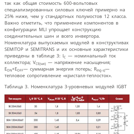
так как общая стоимость 600-вольтовых
специализированных силовых ключей примерно на
25% ниже, чем у стандартных полумостов 12 класса.
Важно отметить, что применение компонентов в
конфигурации MLI упрощает конструкцию
соединительных шин и всего инвертора.
Номенклатура выпускаемых модулей в конструктивах
SEMITOP и SEMITRANS и их основные характеристики
приведены в таблице 3: I
— номинальный ток
C
коллектора; V
— напряжение насыщения;
CE(sat)
E
+E
— суммарная энергия потерь; R
—
ON
OFF
ih(j-s)
тепловое сопротивление «кристалл-теплосток».
Таблица 3. Номенклатура 3-уровневых модулей IGBT