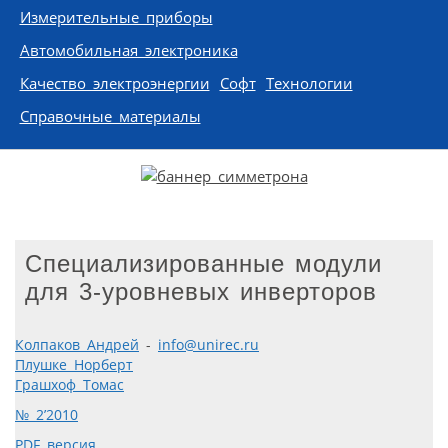
Измерительные приборы
Автомобильная электроника
Качество электроэнергии
Софт
Технологии
Справочные материалы
Специализированные модули
для 3-уровневых инверторов
Колпаков Андрей
-
info@unirec.ru
Плушке Норберт
Грашхоф Томас
№ 2’2010
PDF версия