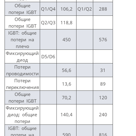
Общие
Q1/Q4
106,2
Q1/Q2
288
потери IGBT
Общие
Q2/Q3
118,8
потери IGBT
IGBT: общие
потери на
450
576
плечо
Фиксирующий
D5/D6
диод
Потери
56,6
31
проводимости
Потери
13,6
89
переключения
Общие
70,2
120
потери IGBT
Фиксирующий
диод: общие
140,4
240
потери
IGBT: общие
потери на
590
816