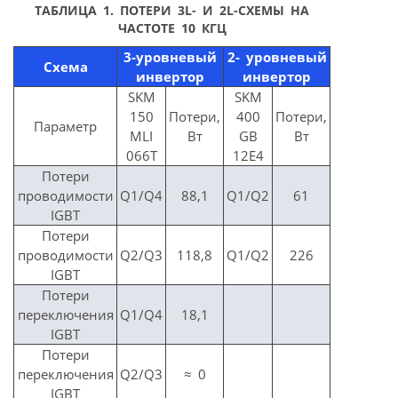
ТАБЛИЦА 1. ПОТЕРИ 3L- И 2L-СХЕМЫ НА
ЧАСТОТЕ 10 КГЦ
3-уровневый
2- уровневый
Схема
инвертор
инвертор
SKM
SKM
150
Потери,
400
Потери,
Параметр
MLI
Вт
GB
Вт
066T
12E4
Потери
проводимости
Q1/Q4
88,1
Q1/Q2
61
IGBT
Потери
проводимости
Q2/Q3
118,8
Q1/Q2
226
IGBT
Потери
переключения
Q1/Q4
18,1
IGBT
Потери
переключения
Q2/Q3
≈ 0
IGBT