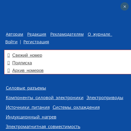
×
×
Авторам
Редакция
Рекламодателям
О журнале
Войти
|
Регистрация
Свежий номер
Подписка
Архив номеров
Skip to content
Силовые разъемы
Компоненты силовой электроники
Электроприводы
Источники питания
Системы охлаждения
Индукционный нагрев
Электромагнитная совместимость