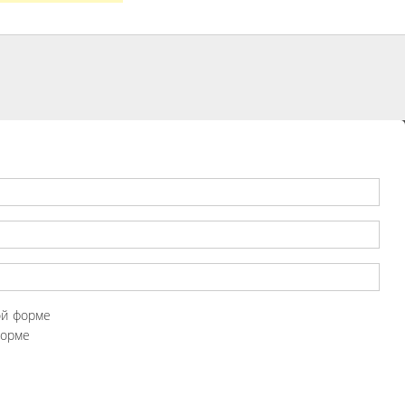
ой форме
форме