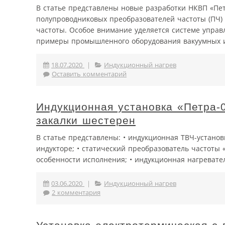
В статье представлены новые разработки НКВП «Пет
полупроводниковых преобразователей частоты (ПЧ) 
частоты. Особое внимание уделяется системе упра
примеры промышленного оборудования вакуумных ин
18.07.2020
|
Индукционный нагрев
Оставить комментарий
Индукционная установка «Петра-
закалки шестерен
В статье представлены: • индукционная ТВЧ-установ
индукторе; • статический преобразователь частоты «
особенности исполнения; • индукционная нагревате
03.06.2020
|
Индукционный нагрев
2 комментария