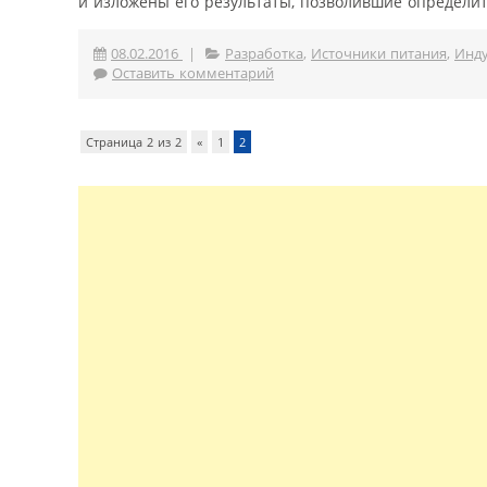
и изложены его результаты, позволившие определит.
08.02.2016
|
Разработка
,
Источники питания
,
Инд
Оставить комментарий
Страница 2 из 2
«
1
2