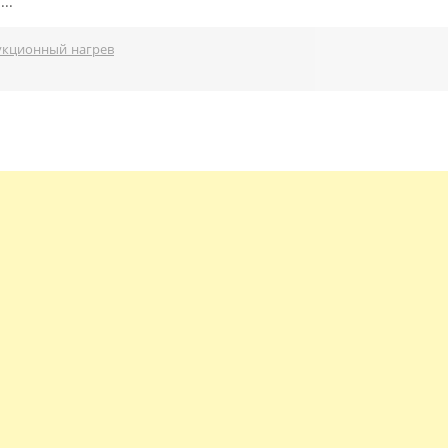
..
укционный нагрев