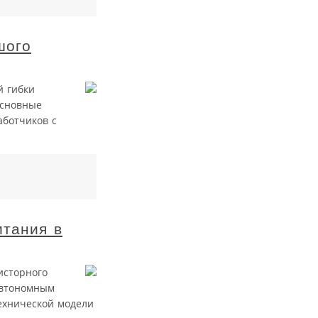
шого
й гибки
основные
аботчиков с
итания в
исторного
автономным
ехнической модели