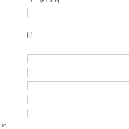
Один номер
чет.