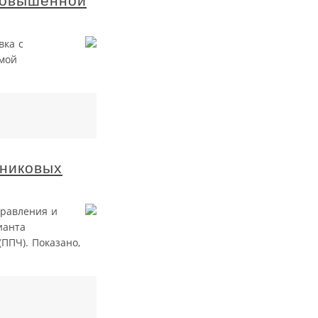
повышенной
вка с
мой
дниковых
правления и
ианта
ППЧ). Показано,