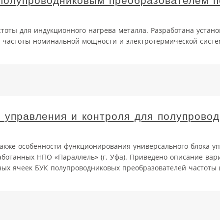
 полупроводниковым преобразователем 
тоты для индукционного нагрева металла. Разработана устано
частоты номинальной мощности и электротермической систе
а управления и контроля для полупрово
 также особенности функционирования универсального блока у
работанных НПО «Параллель» (г. Уфа). Приведено описание вар
ых ячеек БУК полупроводниковых преобразователей частоты (