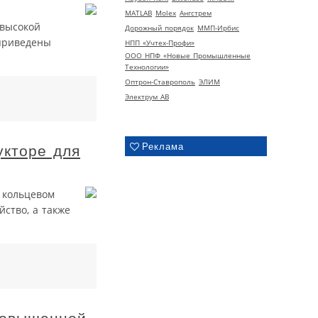
MATLAB
Molex
Ангстрем
 высокой
Дорожный порядок
ММП-Ирбис
 приведены
НПП «Учтех-Профи»
ООО НПФ «Новые Промышленные
Технологии»
Оптрон-Ставрополь
ЭЛИМ
Электрум АВ
Реклама
укторе для
в кольцевом
йство, а также