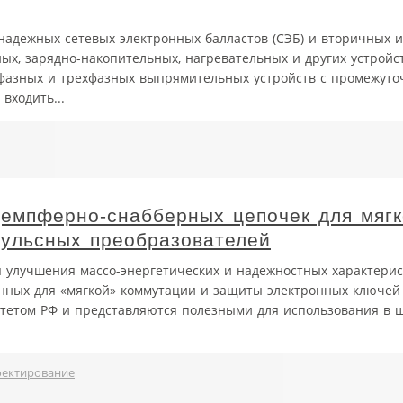
надежных сетевых электронных балластов (СЭБ) и вторичных 
ных, зарядно-накопительных, нагревательных и других устройс
офазных и трехфазных выпрямительных устройств с промежут
входить...
емпферно-снабберных цепочек для мягк
пульсных преобразователей
 улучшения массо-энергетических и надежностных характерис
нных для «мягкой» коммутации и защиты электронных ключей
етом РФ и представляются полезными для использования в ш
ектирование