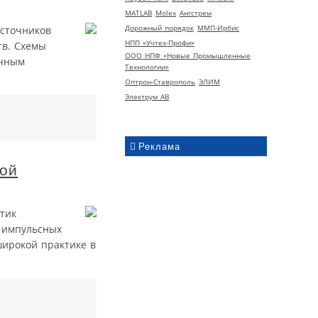
MATLAB
Molex
Ангстрем
Дорожный порядок
ММП-Ирбис
источников
НПП «Учтех-Профи»
тв. Схемы
ООО НПФ «Новые Промышленные
очным
Технологии»
Оптрон-Ставрополь
ЭЛИМ
Электрум АВ
Реклама
ой
тик
 импульсных
ирокой практике в