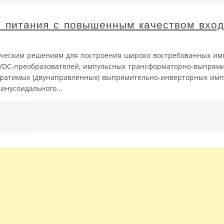
 питания с повышенным качеством вхо
ическим решениям для построения широко востребованных им
C/DC-преобразователей, импульсных трансформаторно-выпрям
обратимых (двунаправленных) выпрямительно-инверторных им
инусоидального...