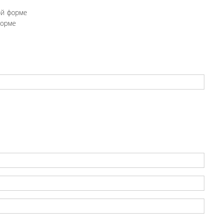
ой форме
форме