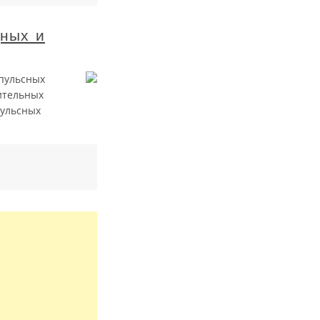
дных и
пульсных
ительных
пульсных