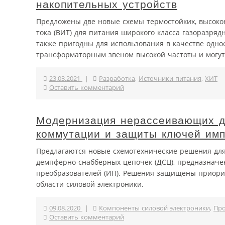
накопительных устройств
Предложены две новые схемы термостойких, высоко
тока (ВИТ) для питания широкого класса газоразряд
также пригодны для использования в качестве одн
трансформаторным звеном высокой частоты и могут 
23.03.2021
|
Разработка
,
Источники питания
,
ХИТ
Оставить комментарий
Модернизация нерассеивающих д
коммутации и защиты ключей им
Предлагаются новые схемотехнические решения для
демпферно-снабберных цепочек (ДСЦ), предназначе
преобразователей (ИП). Решения защищены приорит
области силовой электроники.
09.08.2020
|
Компоненты силовой электроники
,
Про
Оставить комментарий