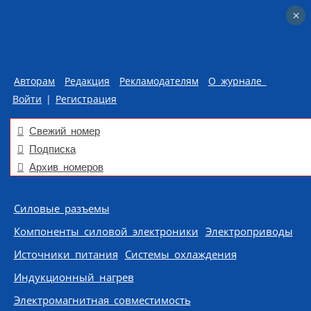
×
×
Авторам
Редакция
Рекламодателям
О журнале
Войти
|
Регистрация
Свежий номер
Подписка
Архив номеров
Skip to content
Силовые разъемы
Компоненты силовой электроники
Электроприводы
Источники питания
Системы охлаждения
Индукционный нагрев
Электромагнитная совместимость