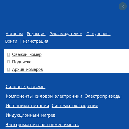
×
×
Авторам
Редакция
Рекламодателям
О журнале
Войти
|
Регистрация
Свежий номер
Подписка
Архив номеров
Skip to content
Силовые разъемы
Компоненты силовой электроники
Электроприводы
Источники питания
Системы охлаждения
Индукционный нагрев
Электромагнитная совместимость