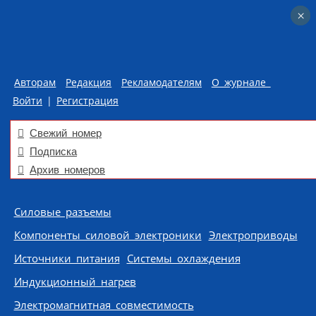
×
×
Авторам
Редакция
Рекламодателям
О журнале
Войти
|
Регистрация
Свежий номер
Подписка
Архив номеров
Skip to content
Силовые разъемы
Компоненты силовой электроники
Электроприводы
Источники питания
Системы охлаждения
Индукционный нагрев
Электромагнитная совместимость