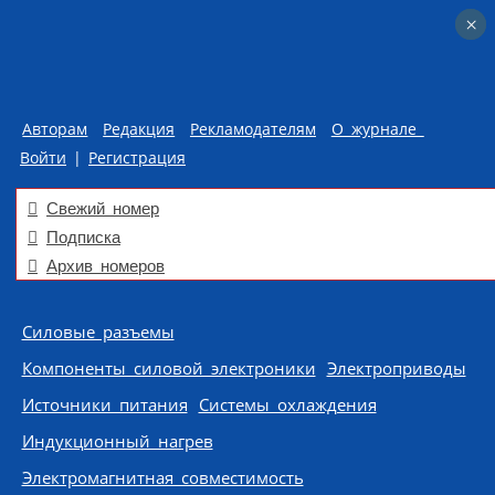
×
×
Авторам
Редакция
Рекламодателям
О журнале
Войти
|
Регистрация
Свежий номер
Подписка
Архив номеров
Skip to content
Силовые разъемы
Компоненты силовой электроники
Электроприводы
Источники питания
Системы охлаждения
Индукционный нагрев
Электромагнитная совместимость