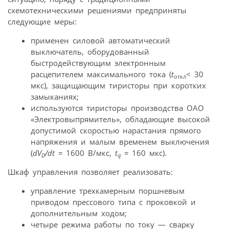
схемотехническими решениями предприняты
следующие меры:
применен силовой автоматический
выключатель, оборудованный
быстродействующим электронным
расцепителем максимального тока (
t
< 30
откл
мкс), защищающим тиристоры при коротких
замыканиях;
используются тиристоры производства ОАО
«Электровыпрямитель», обладающие высокой
допустимой скоростью нарастания прямого
напряжения и малым временем выключения
(
dV
/dt =
1600 В/мкс,
t
=
160 мкс).
D
q
Шкаф управления позволяет реализовать:
управление трехкамерным поршневым
приводом прессового типа с проковкой и
дополнительным ходом;
четыре режима работы по току — сварку