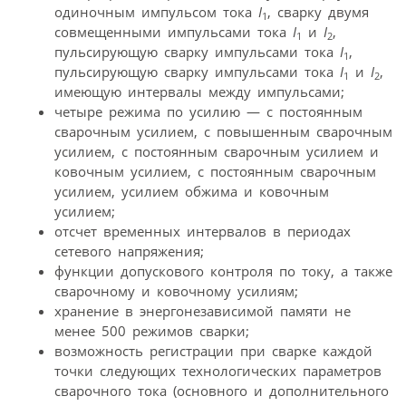
одиночным импульсом тока
I
, сварку двумя
1
совмещенными импульсами тока
I
и
I
,
1
2
пульсирующую сварку импульсами тока
I
,
1
пульсирующую сварку импульсами тока
I
и
I
,
1
2
имеющую интервалы между импульсами;
четыре режима по усилию — с постоянным
сварочным усилием, с повышенным сварочным
усилием, с постоянным сварочным усилием и
ковочным усилием, с постоянным сварочным
усилием, усилием обжима и ковочным
усилием;
отсчет временных интервалов в периодах
сетевого напряжения;
функции допускового контроля по току, а также
сварочному и ковочному усилиям;
хранение в энергонезависимой памяти не
менее 500 режимов сварки;
возможность регистрации при сварке каждой
точки следующих технологических параметров
сварочного тока (основного и дополнительного