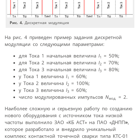
Рис. 4.
Дискретная модуляция
На рис. 4 приведен пример задания дискретной
модуляции со следующими параметрами:
для Тока 1 начальная величина
I
= 50%;
1
для Тока 2 начальная величина
I
= 70%;
2
для Тока 3 начальная величина
I
= 80%;
3
у Тока 1 величина
I
= 60%;
1
у Тока 2 величина
I
= 100%;
2
у Тока 3 величина
I
= 60%;
3
число модулированных импульсов
N
= 2.
мод.
Наиболее сложную и серьезную работу по созданию
нового оборудования с источником тока низкой
частоты выполнило ЗАО «КБ АСТ» на ПАО «ДНПП
»
,
которое разработало и внедрило уникальный
комплекс контактной точечной сварки типа КТС-01