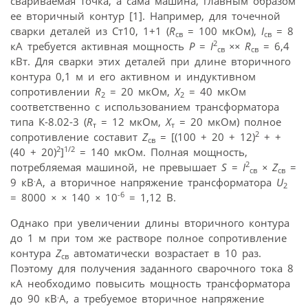
свариваемая точка, а сама машина, главным образом
ее вторичный контур [1]. Например, для точечной
сварки деталей из Ст10, 1+1 (
R
= 100 мкОм),
I
= 8
св
св
2
кА требуется активная мощность
P
=
I
××
R
= 6,4
св
св
кВт. Для сварки этих деталей при длине вторичного
контура 0,1 м и его активном и индуктивном
сопротивлении
R
= 20 мкОм,
Х
= 40 мкОм
2
2
соответственно с использованием трансформатора
типа К-8.02-3 (
R
= 12 мкОм,
Х
= 20 мкОм) полное
т
т
2
сопротивление составит
Z
= [(100 + 20 + 12)
+ +
св
2
1/2
(40 + 20)
]
= 140 мкОм. Полная мощность,
2
потребляемая машиной, не превышает
S
=
I
×
Z
=
св
св
.
9 кВ
А, а вторичное напряжение трансформатора
U
2
-6
= 8000
× ×
140
×
10
= 1,12 В.
Однако при увеличении длины вторичного контура
до 1 м при том же растворе полное сопротивление
контура
Z
автоматически возрастает в 10 раз.
св
Поэтому для получения заданного сварочного тока 8
кА необходимо повысить мощность трансформатора
.
до 90 кВ
А, а требуемое вторичное напряжение