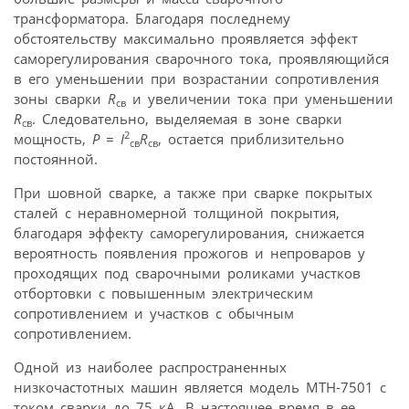
трансформатора. Благодаря последнему
обстоятельству максимально проявляется эффект
саморегулирования сварочного тока, проявляющийся
в его уменьшении при возрастании сопротивления
зоны сварки
R
и увеличении тока при уменьшении
св
R
. Следовательно, выделяемая в зоне сварки
св
2
мощность,
P
=
I
R
, остается приблизительно
св
св
постоянной.
При шовной сварке, а также при сварке покрытых
сталей с неравномерной толщиной покрытия,
благодаря эффекту саморегулирования, снижается
вероятность появления прожогов и непроваров у
проходящих под сварочными роликами участков
отбортовки с повышенным электрическим
сопротивлением и участков с обычным
сопротивлением.
Одной из наиболее распространенных
низкочастотных машин является модель МТН-7501 с
током сварки до 75 кА
.
В настоящее время в ее