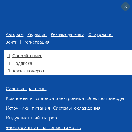
×
×
Авторам
Редакция
Рекламодателям
О журнале
Войти
|
Регистрация
Свежий номер
Подписка
Архив номеров
Skip to content
Силовые разъемы
Компоненты силовой электроники
Электроприводы
Источники питания
Системы охлаждения
Индукционный нагрев
Электромагнитная совместимость