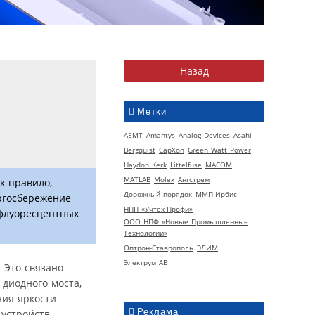
Метки
AEMT
Amantys
Analog Devices
Asahi
Bergquist
CapXon
Green Watt Power
Haydon Kerk
Littelfuse
MACOM
MATLAB
Molex
Ангстрем
к правило,
Дорожный порядок
ММП-Ирбис
ргосбережение
НПП «Учтех-Профи»
 флуоресцентных
ООО НПФ «Новые Промышленные
Технологии»
Оптрон-Ставрополь
ЭЛИМ
Электрум АВ
 Это связано
диодного моста,
ия яркости
Реклама
устройств,