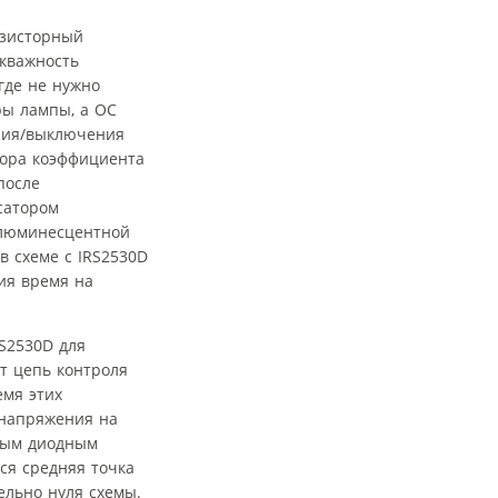
нзисторный
кважность
где не нужно
ры лампы, а ОС
ения/выключения
тора коэффициента
после
сатором
 люминесцентной
 схеме с IRS2530D
ия время на
S2530D для
т цепь контроля
емя этих
 напряжения на
дным диодным
ся средняя точка
ельно нуля схемы.