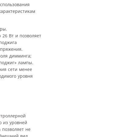
использования
характеристикам
оры.
26 Вт и позволяет
 поджига
апряжения.
роля димминга;
поджиг» лампы.
ния сети менее
одимого уровня
нтроллерной
о из уровней
 позволяет не
 Внешний вид