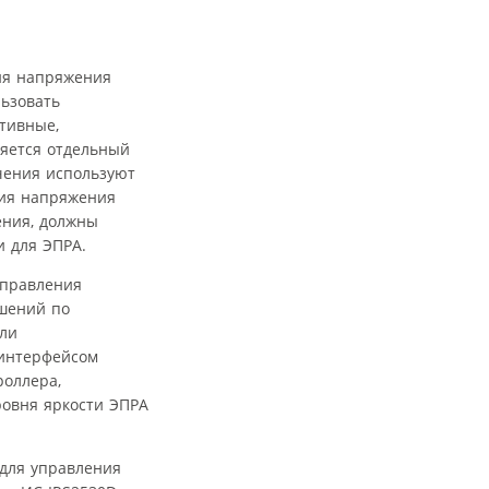
ия напряжения
льзовать
стивные,
яется отдельный
чения используют
ния напряжения
ения, должны
и для ЭПРА.
управления
ешений по
ли
 интерфейсом
роллера,
ровня яркости ЭПРА
 для управления