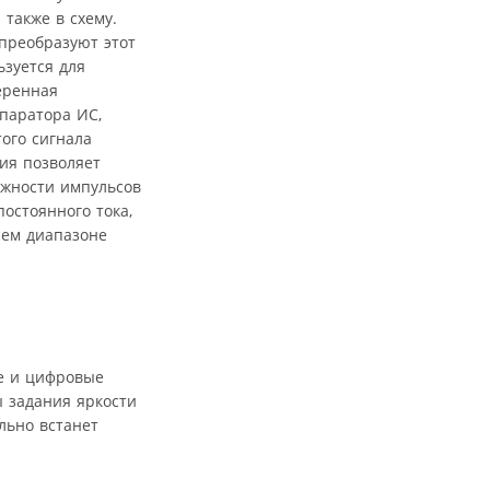
также в схему.
преобразуют этот
ьзуется для
еренная
паратора ИС,
ого сигнала
ия позволяет
ажности импульсов
остоянного тока,
сем диапазоне
ые и цифровые
 задания яркости
льно встанет