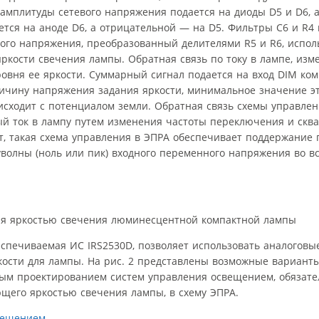
амплитуды сетевого напряжения подается на диоды D5 и D6, а 
тся на аноде D6, а отрицательной — на D5. Фильтры С6 и R4 
ого напряжения, преобразованный делителями R5 и R6, испол
ркости свечения лампы. Обратная связь по току в лампе, изм
овня ее яркости. Суммарный сигнал подается на вход DIM ком
еличину напряжения задания яркости, минимальное значение эт
сходит с потенциалом земли. Обратная связь схемы управлен
й ток в лампу путем изменения частоты переключения и скв
т, такая схема управления в ЭПРА обеспечивает поддержание п
луволны (ноль или пик) входного переменного напряжения во в
ния яркостью свечения люминесцентной компактной лампы
еспечиваемая ИС IRS2530D, позволяет использовать аналогов
кости для лампы. На рис. 2 представлены возможные варианты
тым проектированием систем управления освещением, обязате
щего яркостью свечения лампы, в схему ЭПРА.