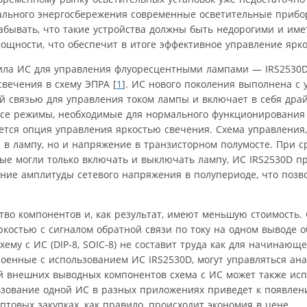
ального энергосбережения современные осветительные приб
забывать, что такие устройства должны быть недорогими и им
ощности, что обеспечит в итоге эффективное управление ярко
устила ИС для управления флуоресцентными лампами — IRS2530D
вечения в схему ЭПРА [
1
]. ИС нового поколения выполнена с 
й связью для управления током лампы и включает в себя дра
все режимы, необходимые для нормального функционирования 
яется опция управления яркостью свечения. Схема управлени
й в лампу, но и напряжение в транзисторном полумосте. При 
ые могли только включать и выключать лампу, ИС IRS2530D п
ние амплитуды сетевого напряжения в полупериоде, что позв
тво компонентов и, как результат, имеют меньшую стоимость
ркостью с сигналом обратной связи по току на одном выводе 
ему с ИС (DIP-8, SOIC-8) не составит труда как для начинающе
роенные с использованием ИС IRS2530D, могут управляться ан
 внешних выводных компонентов схема с ИС может также исп
ьзование одной ИС в разных приложениях приведет к появле
товых закупках, как правило, происходит экономия в цене.