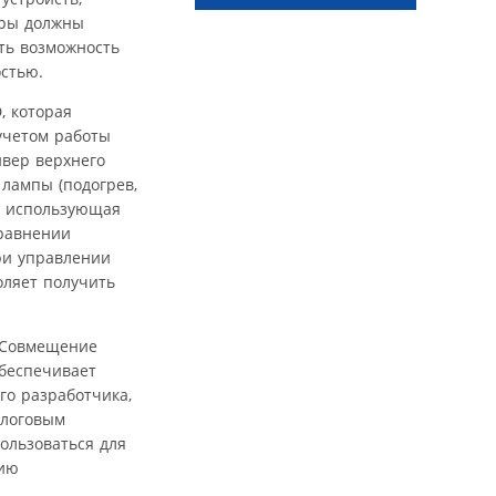
оры должны
еть возможность
стью.
, которая
учетом работы
йвер верхнего
лампы (подогрев,
я, использующая
сравнении
ри управлении
оляет получить
. Совмещение
обеспечивает
го разработчика,
алоговым
ользоваться для
нию