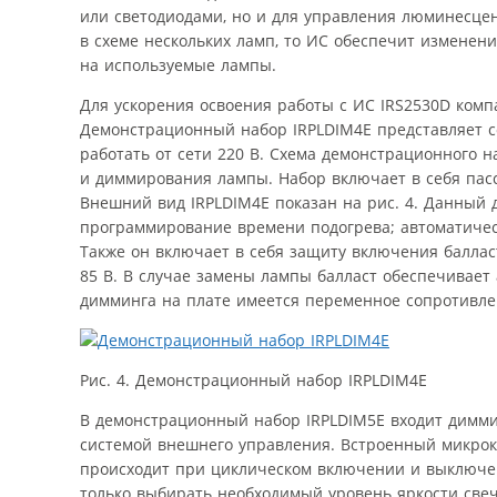
или светодиодами, но и для управления люминесце
в схеме нескольких ламп, то ИС обеспечит изменен
на используемые лампы.
Для ускорения освоения работы с ИС IRS2530D компа
Демонстрационный набор IRPLDIM4E представляет с
работать от сети 220 В. Схема демонстрационного 
и диммирования лампы. Набор включает в себя па
Внешний вид IRPLDIM4E показан на рис. 4. Данный
программирование времени подогрева; автоматичес
Также он включает в себя защиту включения балла
85 В. В случае замены лампы балласт обеспечивает
димминга на плате имеется переменное сопротивле
Рис. 4. Демонстрационный набор IRPLDIM4E
В демонстрационный набор IRPLDIM5E входит димм
системой внешнего управления. Встроенный микрок
происходит при циклическом включении и выключе
только выбирать необходимый уровень яркости све