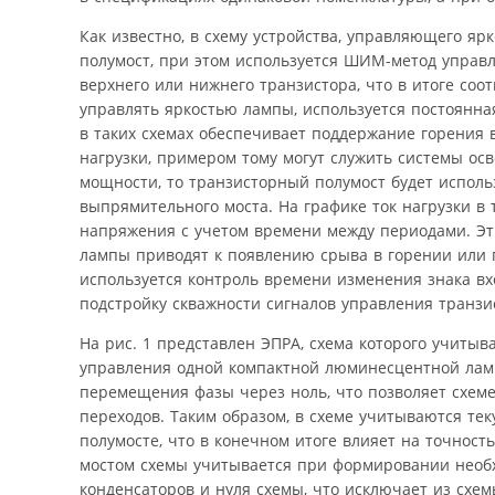
Как известно, в схему устройства, управляющего я
полумост, при этом используется ШИМ-метод управ
верхнего или нижнего транзистора, что в итоге соо
управлять яркостью лампы, используется постоянна
в таких схемах обеспечивает поддержание горения
нагрузки, примером тому могут служить системы ос
мощности, то транзисторный полумост будет исполь
выпрямительного моста. На графике ток нагрузки в
напряжения с учетом времени между периодами. Эт
лампы приводят к появлению срыва в горении или 
используется контроль времени изменения знака вх
подстройку скважности сигналов управления транзи
На рис. 1 представлен ЭПРА, схема которого учиты
управления одной компактной люминесцентной лампо
перемещения фазы через ноль, что позволяет схем
переходов. Таким образом, в схеме учитываются те
полумосте, что в конечном итоге влияет на точно
мостом схемы учитывается при формировании необх
конденсаторов и нуля схемы, что исключает из схем