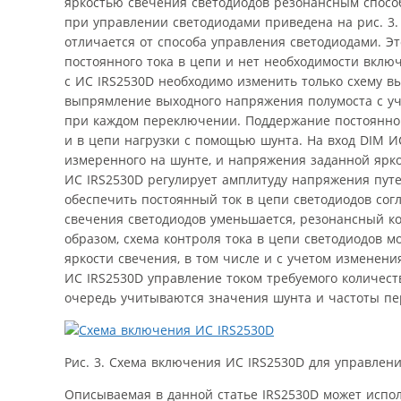
яркостью свечения светодиодов резонансным способ
при управлении светодиодами приведена на рис. 3
отличается от способа управления светодиодами. Эт
постоянного тока в цепи и нет необходимости вклю
с ИС IRS2530D необходимо изменить только схему в
выпрямление выходного напряжения полумоста с уче
при каждом переключении. Поддержание постоянног
и в цепи нагрузки с помощью шунта. На вход DIM И
измеренного на шунте, и напряжения заданной ярко
ИС IRS2530D регулирует амплитуду напряжения пут
обеспечить постоянный ток в цепи светодиодов сог
свечения светодиодов уменьшается, резонансный ко
образом, схема контроля тока в цепи светодиодов 
яркости свечения, в том числе и с учетом изменен
ИС IRS2530D управление током требуемого количест
очередь учитываются значения шунта и частоты пе
Рис. 3. Схема включения ИС IRS2530D для управлен
Описываемая в данной статье IRS2530D может испо