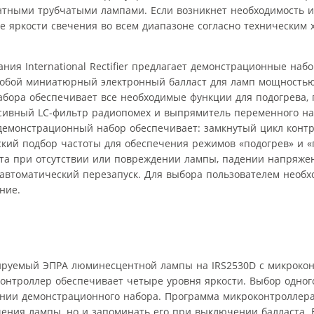
нтными трубчатыми лампами. Если возникнет необходимость 
ие яркости свечения во всем диапазоне согласно техническим 
ния International Rectifier предлагает демонстрационные наб
обой миниатюрный электронный балласт для ламп мощностью 
набора обеспечивает все необходимые функции для подогрева,
ссивный LC-фильтр радиопомех и выпрямитель переменного н
 демонстрационный набор обеспечивает: замкнутый цикл конт
кий подбор частоты для обеспечения режимов «подогрев» и «
ста при отсутствии или повреждении лампы, падении напряже
 автоматический перезапуск. Для выбора пользователем необх
ние.
ируемый ЭПРА люминесцентной лампы на IRS2530D с микроко
онтроллер обеспечивает четыре уровня яркости. Выбор одног
нии демонстрационного набора. Программа микроконтроллера
чения лампы, но и запоминать его при выключении балласта.