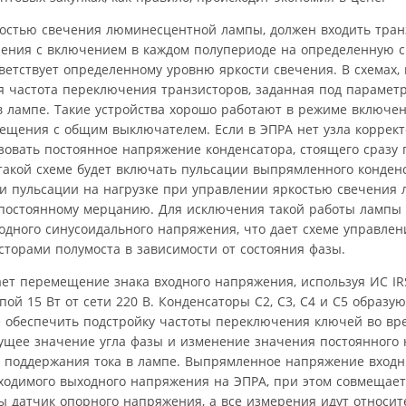
ркостью свечения люминесцентной лампы, должен входить тра
ления с включением в каждом полупериоде на определенную с
тветствует определенному уровню яркости свечения. В схемах, 
я частота переключения транзисторов, заданная под парамет
 в лампе. Такие устройства хорошо работают в режиме включ
вещения с общим выключателем. Если в ЭПРА нет узла коррек
зовать постоянное напряжение конденсатора, стоящего сразу 
 такой схеме будет включать пульсации выпрямленного конден
и пульсации на нагрузке при управлении яркостью свечения
постоянному мерцанию. Для исключения такой работы лампы в
одного синусоидального напряжения, что дает схеме управлен
сторами полумоста в зависимости от состояния фазы.
вает перемещение знака входного напряжения, используя ИС IR
й 15 Вт от сети 220 В. Конденсаторы С2, С3, С4 и С5 образую
е обеспечить подстройку частоты переключения ключей во вр
кущее значение угла фазы и изменение значения постоянного
сть поддержания тока в лампе. Выпрямленное напряжение вхо
одимого выходного напряжения на ЭПРА, при этом совмещает
ы датчик опорного напряжения, а все измерения идут относит