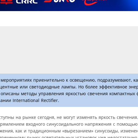
мероприятиях приенительно к освещению, подразумевают, ка
центные или светодиодные лампы. Но более эффективное эне
ье описаны методы управления яркостью свечения компактных
и International Rectifier.
упны на рынке сегодня, не могут изменять яркость свечения.
прямлением входного синусоидального напряжения с помощью 
ения, как и традиционным «вырезанием» синусоиды, изменен
ременному рынку осветительных установок уже недостаточно 