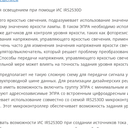
ия освещением при помощи ИС IRS2530D
го яркостью свечения, подразумевает использование значен
тному значению яркости лампы. В таком ЭПРА необходимо испо
же датчиков для контроля уровня яркости, таких как фоторези
вания напряжения, управляющего яркостью свечения, примен
 Очень часто для изменения значения напряжения яркости све
гулятор/выключатель, который решает проблему преобразова
 Способы передачи напряжения, управляющего яркостью свеч
ельной мере может влиять на точность задания уровня яркост
предполагает не такую сложную схему для передачи сигнала 
двухпроводной шине данных. Для реализации дизайнерских р
о иметь возможность включить группу ЭПРА с минимальным и
льзуют адреснозависимые ЭПРА со встроенным цифроадресным
евает использование совместно со схемой IRS2530D микроконт
 Этот микроконтроллер обеспечивает возможность задания у
ьзовать возможности ИС IRS2530D при создании источников тока