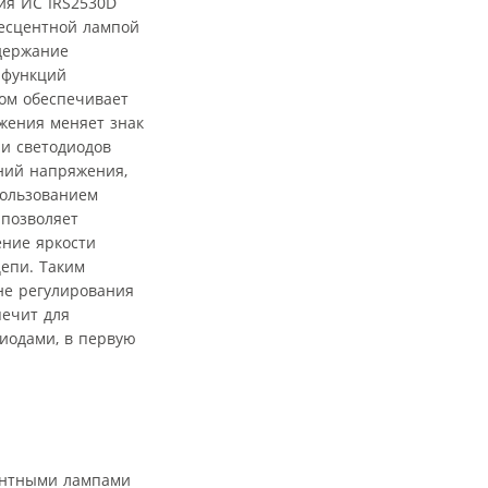
ия ИС IRS2530D
несцентной лампой
ддержание
 функций
том обеспечивает
жения меняет знак
и светодиодов
ений напряжения,
пользованием
 позволяет
ение яркости
цепи. Таким
не регулирования
печит для
диодами, в первую
ентными лампами