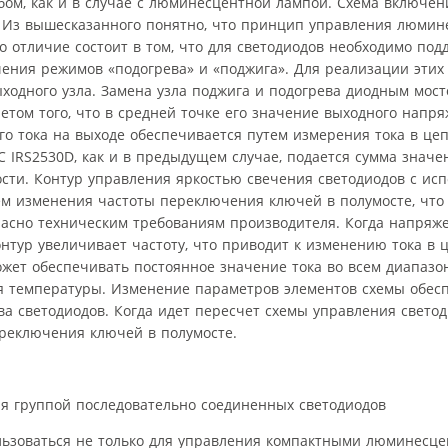
ом, как и в случае с люминесцентной лампой. Схема включен
. Из вышесказанного понятно, что принцип управления люми
о отличие состоит в том, что для светодиодов необходимо по
чения режимов «подогрева» и «поджига». Для реализации этих
ыходного узла. Замена узла поджига и подогрева диодным мос
том того, что в средней точке его значение выходного напря
о тока на выходе обеспечивается путем измерения тока в цеп
С IRS2530D, как и в предыдущем случае, подается сумма знач
сти. Контур управления яркостью свечения светодиодов с ис
ем изменения частоты переключения ключей в полумосте, что
ласно техническим требованиям производителя. Когда напряж
нтур увеличивает частоту, что приводит к изменению тока в 
может обеспечивать постоянное значение тока во всем диапазо
ия температуры. Изменение параметров элементов схемы обес
ва светодиодов. Когда идет пересчет схемы управления свето
реключения ключей в полумосте.
ия группой последовательно соединенных светодиодов
льзоваться не только для управления компактными люминесц