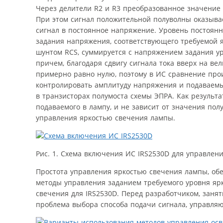
Через делители R2 и R3 преобразованное значение 
При этом сигнал положительной полуволны оказывае
сигнал в постоянное напряжение. Уровень постоянн
задания напряжения, соответствующего требуемой я
шунтом RCS, суммируется с напряжением задания ур
причем, благодаря сдвигу сигнала тока вверх на в
примерно равно нулю, поэтому в ИС сравнение прои
контролировать амплитуду напряжения и подаваемы
в транзисторах полумоста схемы ЭПРА. Как результа
подаваемого в лампу, и не зависит от значения по
управления яркостью свечения лампы.
Рис. 1. Схема включения ИС IRS2530D для управле
Простота управления яркостью свечения лампы, об
методы управления заданием требуемого уровня яр
свечения для IRS2530D. Перед разработчиком, заня
проблема выбора способа подачи сигнала, управляю