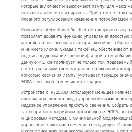
которые включают и выключают лампу: для максим
позволять изменять их яркость. При этом не стоит 
плавного регулирования изменения потребляемой м
Компания International Rectifier не так давно вып
позволяет добавить функцию управления яркостью с
устройств в высоковольтных приложениях с обратно
и нижнего ключа. Схемы с такой ИС обеспечивают 
поджиг, поддержание свечения), и при этом добавл
данную ИС, контролирует не только ток, подаваемы
с интегральными схемами раннего поколения, котор
яркостью свечения лампы учитывает текущее значе
ЭПРА с высокой степенью интеграции.
Устройства с IRS2530D используют меньшее количес
сигнала аналогового входа управления изменения я
надежное управление яркостью свечения. Собрать сх
так и при многосерийном производстве. ЭПРА, пост
и цифровым методом. С минимальной модификацией
управления яркостью свечения светодиодов. Испол
в спецификациях одинаковой номенклатуры, а при оп