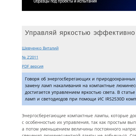
Управляй яркостью эффективно
Шевченко Виталий
№ 2’2011
PDF версия
Говоря об энергосберегающих и природоохранных 
замену ламп накаливания на компактные люминес
достигается управлением яркостью света. В стат
ламп и светодиодов при помощи ИС IRS2530D компани
Энергосберегающие компактные лампы, которые дост
с особенностью их управления, так как простым вы
а потом уменьшением величины постоянного напряж
свечения люминесцентной лампы не добьешься. Сов