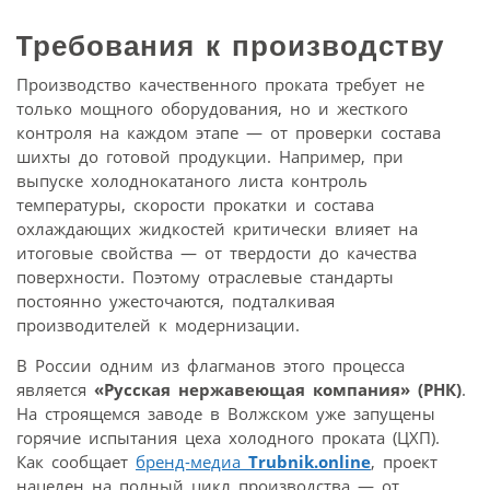
Требования к производству
Производство качественного проката требует не
только мощного оборудования, но и жесткого
контроля на каждом этапе — от проверки состава
шихты до готовой продукции. Например, при
выпуске холоднокатаного листа контроль
температуры, скорости прокатки и состава
охлаждающих жидкостей критически влияет на
итоговые свойства — от твердости до качества
поверхности. Поэтому отраслевые стандарты
постоянно ужесточаются, подталкивая
производителей к модернизации.
В России одним из флагманов этого процесса
является
«Русская нержавеющая компания» (РНК)
.
На строящемся заводе в Волжском уже запущены
горячие испытания цеха холодного проката (ЦХП).
Как сообщает
бренд-медиа
Trubnik.
online
, проект
нацелен на полный цикл производства — от