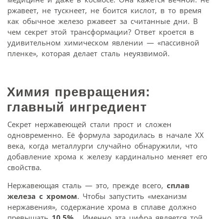
ржавеет, не тускнеет, не боится кислот, в то время
как обычное железо ржавеет за считанные дни. В
чем секрет этой трансформации? Ответ кроется в
удивительном химическом явлении — «пассивной
пленке», которая делает сталь неуязвимой.
Химия превращения:
главный ингредиент
Секрет нержавеющей стали прост и сложен
одновременно. Её формула зародилась в начале XX
века, когда металлурги случайно обнаружили, что
добавление хрома к железу кардинально меняет его
свойства.
Нержавеющая сталь — это, прежде всего,
сплав
железа с хромом
. Чтобы запустить «механизм
нержавения», содержание хрома в сплаве должно
превышать
10,5%
. Именно эта цифра является той