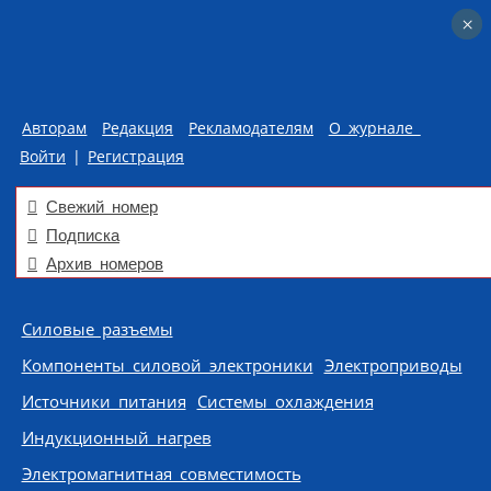
×
×
Авторам
Редакция
Рекламодателям
О журнале
Войти
|
Регистрация
Свежий номер
Подписка
Архив номеров
Skip to content
Силовые разъемы
Компоненты силовой электроники
Электроприводы
Источники питания
Системы охлаждения
Индукционный нагрев
Электромагнитная совместимость