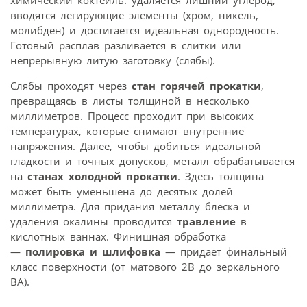
химический коктейль: удаляется лишний углерод,
вводятся легирующие элементы (хром, никель,
молибден) и достигается идеальная однородность.
Готовый расплав разливается в слитки или
непрерывную литую заготовку (слябы).
Слябы проходят через
стан горячей прокатки
,
превращаясь в листы толщиной в несколько
миллиметров. Процесс проходит при высоких
температурах, которые снимают внутренние
напряжения. Далее, чтобы добиться идеальной
гладкости и точных допусков, металл обрабатывается
на
станах холодной прокатки
. Здесь толщина
может быть уменьшена до десятых долей
миллиметра. Для придания металлу блеска и
удаления окалины проводится
травление
в
кислотных ваннах. Финишная обработка
—
полировка и шлифовка
— придаёт финальный
класс поверхности (от матового 2B до зеркального
BA).