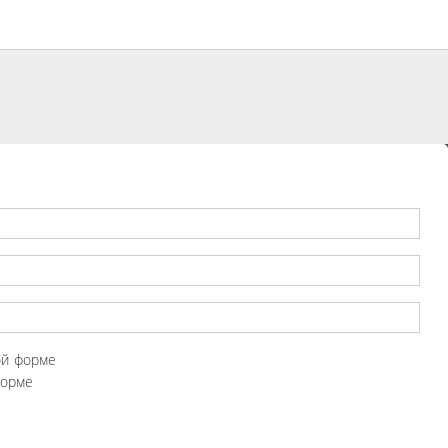
ой форме
форме