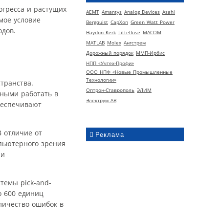
огресса и растущих
AEMT
Amantys
Analog Devices
Asahi
мое условие
Bergquist
CapXon
Green Watt Power
одов.
Haydon Kerk
Littelfuse
MACOM
MATLAB
Molex
Ангстрем
Дорожный порядок
ММП-Ирбис
НПП «Учтех-Профи»
ООО НПФ «Новые Промышленные
Технологии»
транства.
Оптрон-Ставрополь
ЭЛИМ
ными работать в
Электрум АВ
беспечивают
 отличие от
Реклама
пьютерного зрения
ри
темы pick-and-
о 600 единиц
личество ошибок в