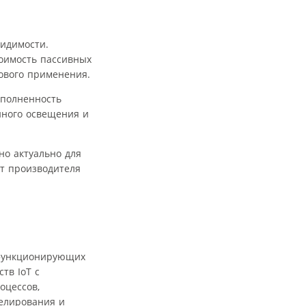
видимости.
тоимость пассивных
сового применения.
аполненность
нного освещения и
но актуально для
т производителя
 функционирующих
тв IoT с
оцессов,
елирования и