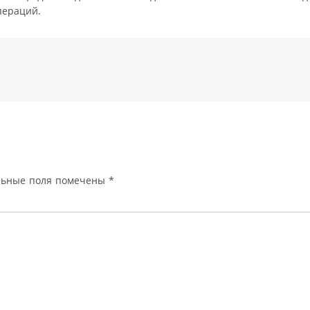
пераций.
льные поля помечены
*