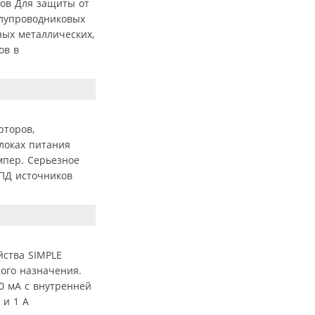
ов Для защиты от
олупроводниковых
ных металлических,
ов в
рторов,
локах питания
мпер. Серьезное
ПД источников
йства SIMPLE
ого назначения.
50 мА с внутренней
 и 1 А