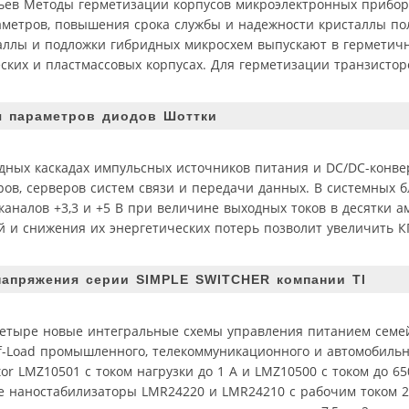
ьев Методы герметизации корпусов микроэлектронных прибор
аметров, повышения срока службы и надежности кристаллы п
таллы и подложки гибридных микросхем выпускают в герметич
ских и пластмассовых корпусах. Для герметизации транзистор
я параметров диодов Шоттки
ных каскадах импульсных источников питания и DC/DC-конве
ов, серверов систем связи и передачи данных. В системных б
аналов +3,3 и +5 В при величине выходных токов в десятки а
 и снижения их энергетических потерь позволит увеличить К
напряжения серии SIMPLE SWITCHER компании TI
а четыре новые интегральные схемы управления питанием семе
f-Load промышленного, телекоммуникационного и автомобильн
r LMZ10501 с током нагрузки до 1 А и LMZ10500 с током до 6
же наностабилизаторы LMR24220 и LMR24210 с рабочим током 2