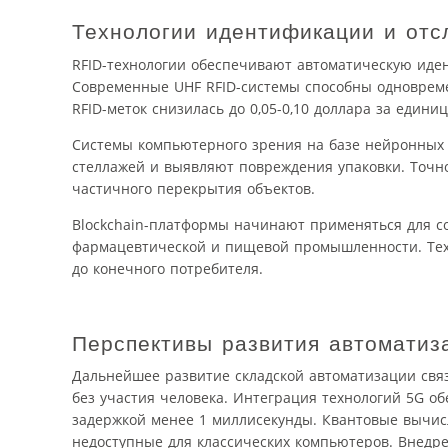
Технологии идентификации и отс
RFID-технологии обеспечивают автоматическую иде
Современные UHF RFID-системы способны одновремен
RFID-меток снизилась до 0,05-0,10 доллара за един
Системы компьютерного зрения на базе нейронных 
стеллажей и выявляют повреждения упаковки. Точно
частичного перекрытия объектов.
Blockchain-платформы начинают применяться для со
фармацевтической и пищевой промышленности. Тех
до конечного потребителя.
Перспективы развития автоматиз
Дальнейшее развитие складской автоматизации свя
без участия человека. Интеграция технологий 5G о
задержкой менее 1 миллисекунды. Квантовые вычис
недоступные для классических компьютеров. Внедр