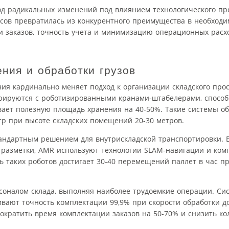
од радикальных изменений под влиянием технологического пр
сов превратилась из конкурентного преимущества в необходи
и заказов, точность учета и минимизацию операционных расх
ния и обработки грузов
я кардинально меняет подход к организации складского прос
рируются с роботизированными кранами-штабелерами, способ
ивает полезную площадь хранения на 40-50%. Такие системы о
тр при высоте складских помещений 20-30 метров.
андартным решением для внутрискладской транспортировки. В
разметки, AMR используют технологии SLAM-навигации и ком
ь таких роботов достигает 30-40 перемещений паллет в час п
оналом склада, выполняя наиболее трудоемкие операции. Сис
вают точность комплектации 99,9% при скорости обработки д
сократить время комплектации заказов на 50-70% и снизить ко