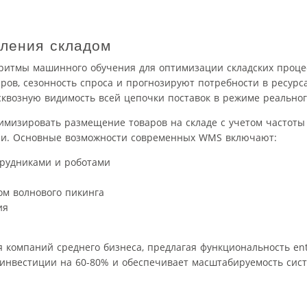
ления складом
ритмы машинного обучения для оптимизации складских проце
ов, сезонность спроса и прогнозируют потребности в ресурса
сквозную видимость всей цепочки поставок в режиме реально
мизировать размещение товаров на складе с учетом частоты 
ии. Основные возможности современных WMS включают:
трудниками и роботами
м волнового пикинга
ия
компаний среднего бизнеса, предлагая функциональность ent
 инвестиции на 60-80% и обеспечивает масштабируемость сис