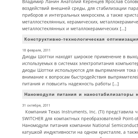
Владимир Ланин Анатолий Керенцев Ярослав Солов
воздействий внешней среды, для стабилизации пар
приборов и интегральных микросхем, а также крис
металлостеклянных, керамических, металлокерамиче
металлостеклянных и металлокерамических […]
Конструктивно-технологическая оптимизаци
18 февраля, 2011
Диоды Шоттки находят широкое применение в выход
используемых в системах электропитания компьютер
диоды Шоттки используются для выпрямления тока к
внимание к вопросам быстродействия выпрямителей
питания и повысить надежность работы […]
Наномодули питания и наностабилизаторы 
31 октября, 2011
Компания Texas Instruments, Inc. (TI) представил
SWITCHER для компактных преобразователей Point-o
Наномодули питания компании National Semiconducto
катушкой индуктивности на одном кристалле, а так