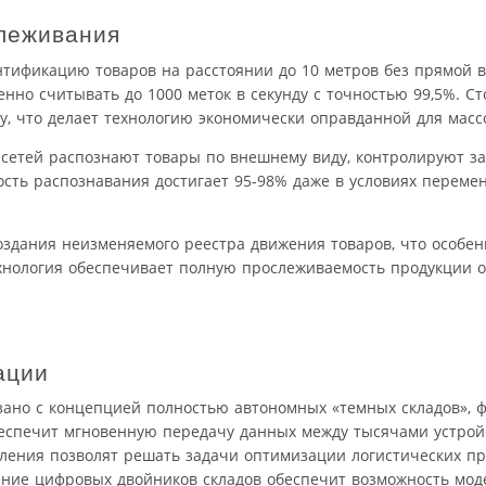
леживания
нтификацию товаров на расстоянии до 10 метров без прямой 
но считывать до 1000 меток в секунду с точностью 99,5%. С
ицу, что делает технологию экономически оправданной для мас
сетей распознают товары по внешнему виду, контролируют з
сть распознавания достигает 95-98% даже в условиях переме
здания неизменяемого реестра движения товаров, что особен
нология обеспечивает полную прослеживаемость продукции о
ации
зано с концепцией полностью автономных «темных складов»,
беспечит мгновенную передачу данных между тысячами устройс
ления позволят решать задачи оптимизации логистических пр
ение цифровых двойников складов обеспечит возможность мод