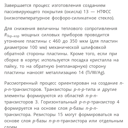
Завершается процесс изготовления созданием
пассивирующего покрытия (окисла) 13 — НТФСС
(низкотемпературное фосфоро-силикатное стекло).
Для снижения величины теплового сопротивления
R
мощных силовых приборов проводится
Т
кр–кор
утонение пластины с 460 до 350 мкм (для пластин
диаметром 100 мм) механической шлифовкой
обратной стороны пластины. Кроме того, если при
сборке в корпус используется посадка кристалла на
пайку, то на обратную (непланарную) сторону
пластины наносят металлизацию 14 (Ti/W/Ag).
Рассмотренный процесс ориентирован на создание
n-
p-n
-транзисторов. Транзисторы
р-n-р
-типа и другие
элементы формируются из областей
n-p-n
-
транзисторов 3. Горизонтальный
р-n-р
-транзистор 4
формируется на основе слоя
p
-базы
n-p-n
-
транзистора. Резисторы 15 могут формироваться на
основе слоя
p
-базы
n-p-n
-транзистора или отдельным
слоем.