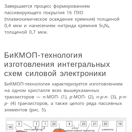
Завершается процесс формированием
пассивирующего покрытия 16 ПХО
(плазмохимическое осаждение кремния) толщиной
0,4 мкм и нанесением нитрида кремния Si
N
3
4
толщиной 0,7 мкм.
БиКМОП-технология
изготовления интегральных
схем силовой электроники
БиКМОП-технология характеризуется изготовлением
на одном кристалле всех вышеуказанных
транзисторов — n-МОП- (1),
p
-МОП- (2),
n-p-n-
(3),
p-n-
p-
(4) транзисторов, а также целого ряда пассивных
элементов (рис. 5).