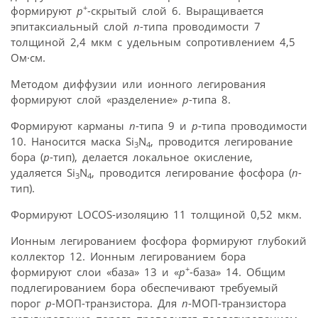
+
формируют
p
-скрытый слой 6. Выращивается
эпитаксиальный слой
n
-типа проводимости 7
толщиной 2,4 мкм с удельным сопротивлением 4,5
Ом·см.
Методом диффузии или ионного легирования
формируют слой «разделение»
p
-типа 8.
Формируют карманы
n
-типа 9 и
p
-типа проводимости
10. Наносится маска Si
N
, проводится легирование
3
4
бора (
p
-тип), делается локальное окисление,
удаляется Si
N
, проводится легирование фосфора (
n
-
3
4
тип).
Формируют LOCOS-изоляцию 11 толщиной 0,52 мкм.
Ионным легированием фосфора формируют глубокий
коллектор 12. Ионным легированием бора
+
формируют слои «база» 13 и «
p
-база» 14. Общим
подлегированием бора обеспечивают требуемый
порог
p
-МОП-транзистора. Для
n
-МОП-транзистора