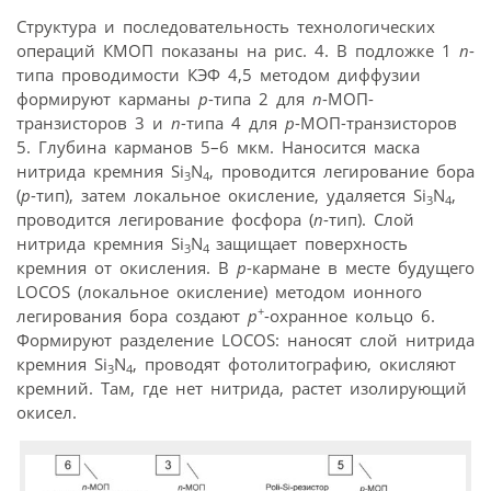
Структура и последовательность технологических
операций КМОП показаны на рис. 4. В подложке 1
n
-
типа проводимости КЭФ 4,5 методом диффузии
формируют карманы
p
-типа 2 для
n
-МОП-
транзисторов 3 и
n
-типа 4 для
p
-МОП-транзисторов
5. Глубина карманов 5–6 мкм. Наносится маска
нитрида кремния Si
N
, проводится легирование бора
3
4
(
p
-тип), затем локальное окисление, удаляется Si
N
,
3
4
проводится легирование фосфора (
n
-тип). Слой
нитрида кремния Si
N
защищает поверхность
3
4
кремния от окисления. В
p
-кармане в месте будущего
LOCOS (локальное окисление) методом ионного
+
легирования бора создают
р
-охранное кольцо 6.
Формируют разделение LOCOS: наносят слой нитрида
кремния Si
N
, проводят фотолитографию, окисляют
3
4
кремний. Там, где нет нитрида, растет изолирующий
окисел.