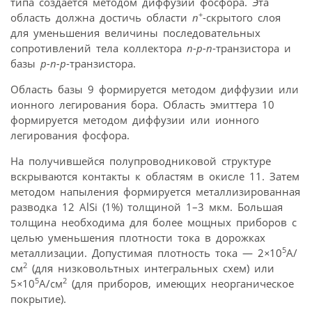
типа создается методом диффузии фосфора. Эта
+
область должна достичь области
n
-скрытого слоя
для уменьшения величины последовательных
сопротивлений тела коллектора
n-p-n
-транзистора и
базы
p-n-p
-транзистора.
Область базы 9 формируется методом диффузии или
ионного легирования бора. Область эмиттера 10
формируется методом диффузии или ионного
легирования фосфора.
На получившейся полупроводниковой структуре
вскрываются контакты к областям в окисле 11. Затем
методом напыления формируется металлизированная
разводка 12 AlSi (1%) толщиной 1–3 мкм. Большая
толщина необходима для более мощных приборов с
целью уменьшения плотности тока в дорожках
5
металлизации. Допустимая плотность тока — 2
×
10
А/
2
см
(для низковольтных интегральных схем) или
5
2
5
×
10
А/см
(для приборов, имеющих неорганическое
покрытие).