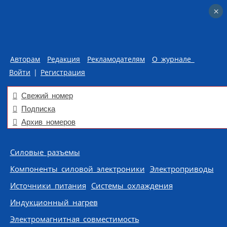
×
×
Авторам
Редакция
Рекламодателям
О журнале
Войти
|
Регистрация
Свежий номер
Подписка
Архив номеров
Skip to content
Силовые разъемы
Компоненты силовой электроники
Электроприводы
Источники питания
Системы охлаждения
Индукционный нагрев
Электромагнитная совместимость