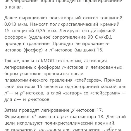
регулирование порога проводится подлегированием
в канал.
Далее выращивают подзатворный окисел толщиной
0,013 мкм. Наносят поликристаллический кремний
15 толщиной 0,35 мкм. Легируют его диффузией
фосфором (удельное сопротивление 90 Ом/кВ.),
проводят травление. Проводят легирование
n
-
+
истоков (фосфор) и
n
-истоков (мышьяк) 16.
Так же, как и в КМОП-технологии, активация
легированных фосфором
n
-истоков и легированных
бором
p
-истоков проводится после
плазмохимического травления «спейсеров». Причем
слой «затвор» 15 является односторонней маской для
+
+
n
— и
p
-истоков, а слой «затвор» со «спейсерами» —
для
n
— и
p
-истоков.
+
Затем проводят легирование
p
-истоков 17.
+
Формируют
n
-эмиттер
n-p-n
-транзистора 18. Для этой
цели используют поликристаллический кремний,
легированный фосфором для уменьшения глубины