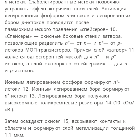
p
-истоки. Слаболегированные истоки позволяют
устранить эффект «горячих» носителей. Активация
легированных фосфором
n
-истоков и легированных
бором
p
-истоков проводится после
плазмохимического травления «спейсеров» 10.
«Спейсеры» — окисные боковые стенки затвора,
+
+
позволяющие разделить
n
— от
n
— и
p
— от
p
-
истоков МОП-транзисторов. Причем слой «затвор» 11
+
+
является односторонней маской для
n
— и
p
-
истоков, а слой «затвор» со «спейсерами» — для
n
—
и
p
-истоков.
+
Ионным легированием фосфора формируют
n
-
истоки 12. Ионным легированием бора формируют
+
p
-истоки 13. Легированием бора получают
высокоомные поликремневые резисторы 14 (10 кОм/
кВ.).
Затем осаждают окисел 15, вскрывают контакты к
областям и формируют слой металлизации толщиной
1,1 мкм.