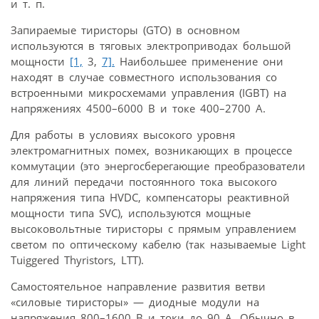
и т. п.
Запираемые тиристоры (GTO) в основном
используются в тяговых электроприводах большой
мощности
[1,
3,
7].
Наибольшее применение они
находят в случае совместного использования со
встроенными микросхемами управления (IGBT) на
напряжениях 4500–6000 В и токе 400–2700 А.
Для работы в условиях высокого уровня
электромагнитных помех, возникающих в процессе
коммутации (это энергосберегающие преобразователи
для линий передачи постоянного тока высокого
напряжения типа HVDC, компенсаторы реактивной
мощности типа SVC), используются мощные
высоковольтные тиристоры с прямым управлением
светом по оптическому кабелю (так называемые Light
Tuiggered Thyristors, LTT).
Самостоятельное направление развития ветви
«силовые тиристоры» — диодные модули на
напряжения 800–1600 В и токи до 90 А. Обычно в