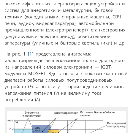
высокоэффективных энергосберегающих устройств и
систем для энергетики и металлургии, бытовой
техники (холодильники, стиральные машины, СВЧ-
печи, аудио-, видеоаппаратура), автомобильной
промышленности (электротранспорт), станкостроения
(регулируемый электропривод), осветительной
аппаратуры (уличные и бытовые светильники) и др.
На рис. 1
[1]
представлена диаграмма,
иллюстрирующая вышесказанное только для одного
из направлений силовой электроники — IGBT-
модули и MOSFET. Здесь по оси
х
показан частотный
диапазон работы силовых полупроводниковых
устройств (
F
), а по оси
y
— произведение величины
напряжения питания (
V
) на величину тока
потребления (
А
).