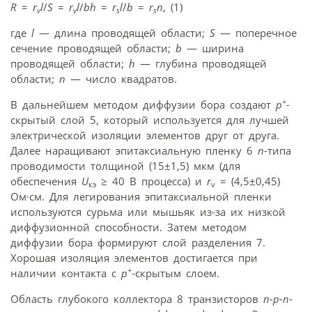
R
=
r
l
/
S
=
r
l
/
bh
=
r
l
/
b
=
r
n
, (1)
v
v
s
s
где
l
— длина проводящей области;
S
— поперечное
сечение проводящей области;
b
— ширина
проводящей области;
h
— глубина проводящей
области;
n
— число квадратов.
+
В дальнейшем методом диффузии бора создают
p
-
скрытый слой 5, который используется для лучшей
электрической изоляции элементов друг от друга.
Далее наращивают эпитаксиальную пленку 6
n
-типа
проводимости толщиной (15±1,5) мкм (для
обеспечения
U
≥ 40 В процесса) и
r
= (4,5±0,45)
кэ
v
Ом·см. Для легирования эпитаксиальной пленки
используются сурьма или мышьяк из-за их низкой
диффузионной способности. Затем методом
диффузии бора формируют слой разделения 7.
Хорошая изоляция элементов достигается при
+
наличии контакта с
p
-скрытым слоем.
Область глубокого коллектора 8 транзисторов
n-p-n
-