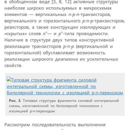
в обобщенном виде [3, 8, 12] активные структуры
наиболее широко используемых в микросхемах
элементов — вертикальных
n-p-n
-транзисторов,
вертикального и горизонтального
p-n-p
-транзисторов,
резисторов, а также конструкции изолирующих и
+
+
«скрытых» слоев
n
— и
p
-типа проводимости.
Наличие в структуре двух типов конструктивной
реализации транзисторов
p-n-p
(вертикальной и
горизонтальной) обуславливает возможность
реализации широкого диапазона их усилительных
свойств.
Рис. 3.
Типовая структура фрагмента силовой интегральной
схемы, изготовленной по биполярной технологии с
изоляцией p-n-переходом
Рассмотрим последовательность выполнения