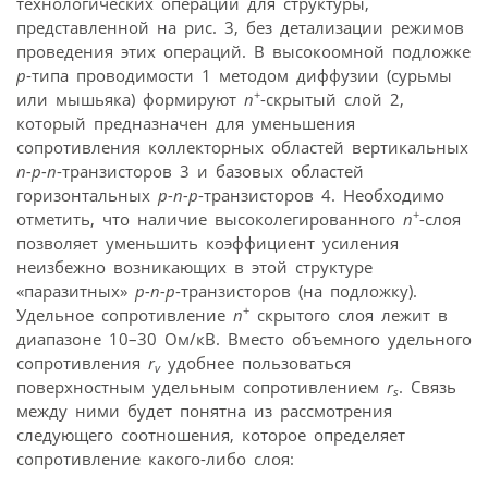
технологических операций для структуры,
представленной на рис. 3, без детализации режимов
проведения этих операций. В высокоомной подложке
p
-типа проводимости 1 методом диффузии (сурьмы
+
или мышьяка) формируют
n
-скрытый слой 2,
который предназначен для уменьшения
сопротивления коллекторных областей вертикальных
n-p-n
-транзисторов 3 и базовых областей
горизонтальных
p-n-p
-транзисторов 4. Необходимо
+
отметить, что наличие высоколегированного
n
-слоя
позволяет уменьшить коэффициент усиления
неизбежно возникающих в этой структуре
«паразитных»
p-n-p
-транзисторов (на подложку).
+
Удельное сопротивление
n
скрытого слоя лежит в
диапазоне 10–30 Ом/кВ. Вместо объемного удельного
сопротивления
r
удобнее пользоваться
v
поверхностным удельным сопротивлением
r
. Связь
s
между ними будет понятна из рассмотрения
следующего соотношения, которое определяет
сопротивление какого-либо слоя: