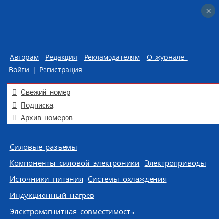
×
×
Авторам
Редакция
Рекламодателям
О журнале
Войти
|
Регистрация
Свежий номер
Подписка
Архив номеров
Skip to content
Силовые разъемы
Компоненты силовой электроники
Электроприводы
Источники питания
Системы охлаждения
Индукционный нагрев
Электромагнитная совместимость