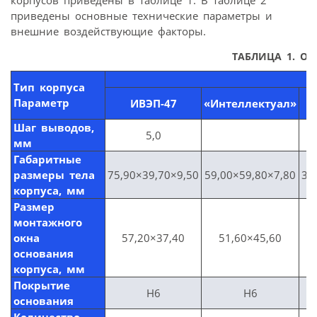
приведены основные технические параметры и
внешние воздействующие факторы.
ТАБЛИЦА 1. О
Тип корпуса
Параметр
ИВЭП-47
«Интеллектуал»
Шаг выводов,
5,0
мм
Габаритные
размеры тела
75,90×39,70×9,50
59,00×59,80×7,80
30
корпуса, мм
Размер
монтажного
окна
57,20×37,40
51,60×45,60
основания
корпуса, мм
Покрытие
Н6
Н6
основания
Количество