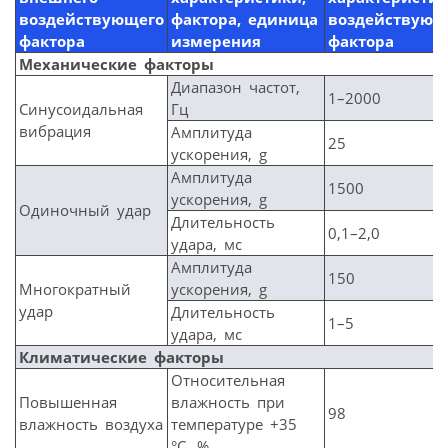
воздействующего
фактора, единица
воздействующ
фактора
измерения
фактора
Механические факторы
Диапазон частот,
1–2000
Синусоидальная
Гц
вибрация
Амплитуда
25
ускорения, g
Амплитуда
1500
ускорения, g
Одиночный удар
Длительность
0,1–2,0
удара, мс
Амплитуда
150
Многократный
ускорения, g
удар
Длительность
1–5
удара, мс
Климатические факторы
Относительная
Повышенная
влажность при
98
влажность воздуха
температуре +35
°С, %