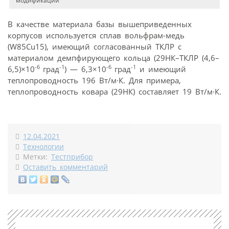
модификации
В качестве материала базы вышеприведенных
корпусов используется сплав вольфрам-медь
(W85Cu15), имеющий согласованный ТКЛР с
материалом демпфирующего кольца (29НК–ТКЛР (4,6–
-6
-1
-6
-1
6,5)×10
град
) — 6,3×10
град
и имеющий
теплопроводность 196 Вт/м·К. Для примера,
теплопроводность ковара (29НК) составляет 19 Вт/м·К.
12.04.2021
Технологии
Метки:
Тестприбор
Оставить комментарий