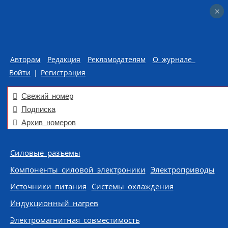
×
×
Авторам
Редакция
Рекламодателям
О журнале
Войти
|
Регистрация
Свежий номер
Подписка
Архив номеров
Skip to content
Силовые разъемы
Компоненты силовой электроники
Электроприводы
Источники питания
Системы охлаждения
Индукционный нагрев
Электромагнитная совместимость