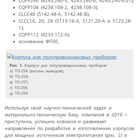
CQFP240 (4245.240-5, 4245.240-6, 4245.240-6.01);
CQFP108 (4238.108-2, 4238.108-3);
CLCC48 (5142.48-А, 5142.48-В);
CLCC16, 20, 28 (5119.16-А, 5121.20-А и 5123.28-
1);
CQFP112 (4233.112-А);
основание ФПЗС.
Рис. 1.
Корпуса для полупроводниковых приборов:
а) ТО-254 (восемь выводов);
б) ТО-254;
в) ТО-257;
г) ТО-258;
д) ТО-259
Используя свой научно-технический задел и
материально-техническую базу, компания в 2010 г.
приступила, успешно освоила и развивает
направление по разработке и изготовлению корпусов
для мощных источников электропитания (рис. 2) и