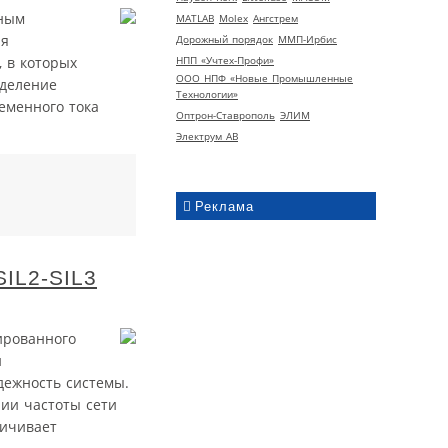
дным
MATLAB
Molex
Ангстрем
ия
Дорожный порядок
ММП-Ирбис
НПП «Учтех-Профи»
 в которых
ООО НПФ «Новые Промышленные
ыделение
Технологии»
еменного тока
Оптрон-Ставрополь
ЭЛИМ
Электрум АВ
Реклама
SIL2-SIL3
ированного
й
дежность системы.
нии частоты сети
ничивает