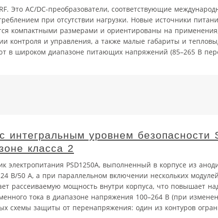
RF. Это AC/DC-преобразователи, соответствующие междунаро
треблением при отсутствии нагрузки. Новые источники питан
тся компактными размерами и ориентированы на применения,
и контроля и управления, а также малые габариты и теплов
ают в широком диапазоне питающих напряжений (85–265 В пер
c интегральным уровнем безопасности 
зоне класса 2
чник электропитания PSD1250A, выполненный в корпусе из анод
24 В/50 A, а при параллельном включении нескольких модуле
ет рассеиваемую мощность внутри корпуса, что повышает на
менного тока в диапазоне напряжения 100–264 В (при измене
имых схемы защиты от перенапряжения: один из контуров огра