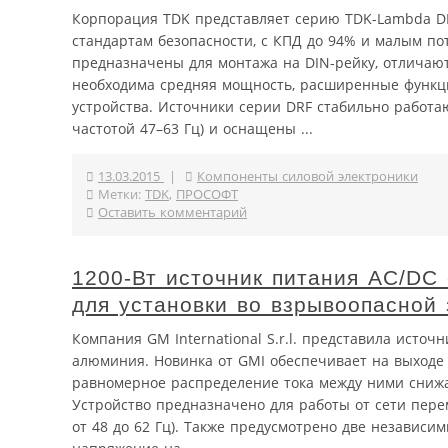
Корпорация TDK представляет серию TDK-Lambda D
стандартам безопасности, с КПД до 94% и малым по
предназначены для монтажа на DIN-рейку, отличаю
необходима средняя мощность, расширенные функци
устройства. Источники серии DRF стабильно работ
частотой 47–63 Гц) и оснащены ...
13.03.2015
|
Компоненты силовой электроники
Метки:
TDK
,
ПРОСОФТ
Оставить комментарий
1200-Вт источник питания AC/DC 
для установки во взрывоопасной 
Компания GM International S.r.l. представила исто
алюминия. Новинка от GMI обеспечивает на выходе 
равномерное распределение тока между ними снижа
Устройство предназначено для работы от сети пере
от 48 до 62 Гц). Также предусмотрено две независ