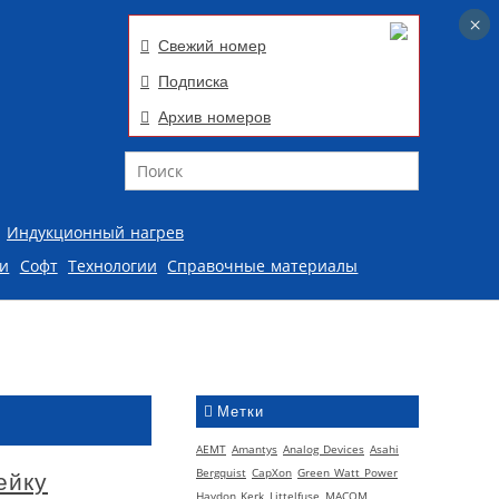
×
×
Свежий номер
Подписка
Архив номеров
Поиск
Индукционный нагрев
ии
Софт
Технологии
Справочные материалы
Метки
AEMT
Amantys
Analog Devices
Asahi
Bergquist
CapXon
Green Watt Power
ейку
Haydon Kerk
Littelfuse
MACOM