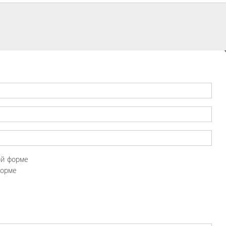
ой форме
форме