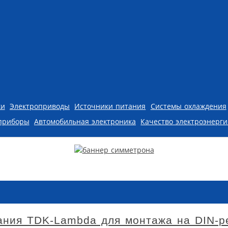
ки
Электроприводы
Источники питания
Системы охлаждения
приборы
Автомобильная электроника
Качество электроэнерг
ания TDK-Lambda для монтажа на DIN-р