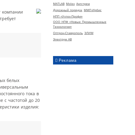
MATLAB
Molex
Ангстрем
Дорожный порядок
ММП-Ирбис
т компании
НПП «Учтех-Профи»
требует
ООО НПФ «Новые Промышленные
Технологии»
Оптрон-Ставрополь
ЭЛИМ
Электрум АВ
Реклама
ых белых
универсальным
остоянного тока в
 с частотой до 20
еристики изделия: