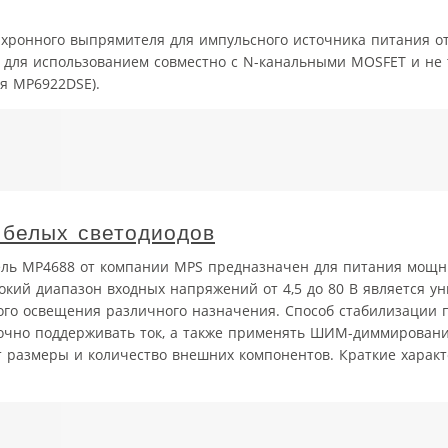
нхронного выпрямителя для импульсного источника питания о
н для использованием совместно с N-канальными MOSFET и не 
я MP6922DSE).
белых светодиодов
ль MP4688 от компании MPS предназначен для питания мощн
рокий диапазон входных напряжений от 4,5 до 80 В является 
го освещения различного назначения. Способ стабилизации п
точно поддерживать ток, а также применять ШИМ-диммирование
 размеры и количество внешних компонентов. Краткие характ