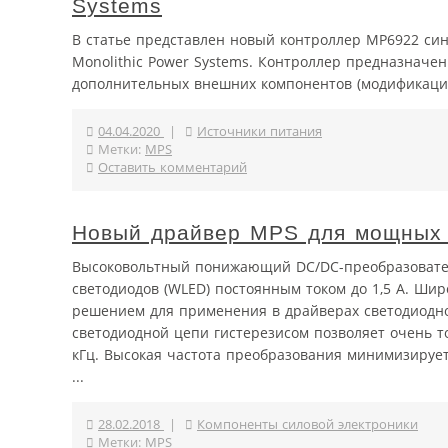
Systems
В статье представлен новый контроллер MP6922 си
Monolithic Power Systems. Контроллер предназначе
дополнительных внешних компонентов (модификаци
04.04.2020
|
Источники питания
Метки:
MPS
Оставить комментарий
Новый драйвер MPS для мощных 
Высоковольтный понижающий DC/DC-преобразовате
светодиодов (WLED) постоянным током до 1,5 A. Ши
решением для применения в драйверах светодиодно
светодиодной цепи гистерезисом позволяет очень 
кГц. Высокая частота преобразования минимизирует
...
28.02.2018
|
Компоненты силовой электроники
Метки:
MPS