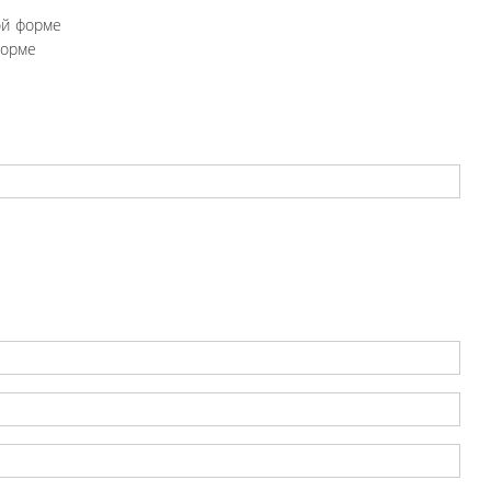
ой форме
форме