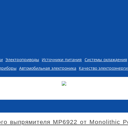
ки
Электроприводы
Источники питания
Системы охлаждения
приборы
Автомобильная электроника
Качество электроэнерг
го выпрямителя MP6922 от Monolithic P