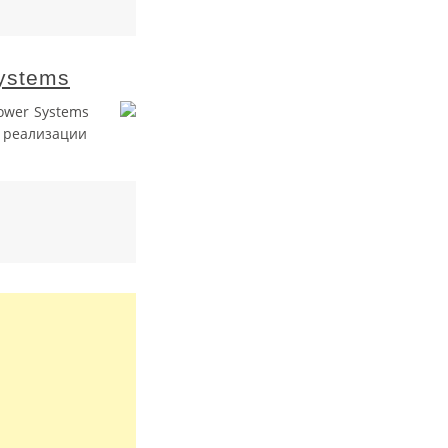
ystems
ower Systems
и реализации